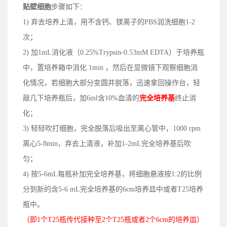
贴壁细胞
步骤如下：
1) 弃去培养上清，用不含钙、镁离子的PBS润洗细胞1-2
次；
2) 加1mL消化液（0.25%Trypsin-0.53mM EDTA）于培养瓶
中，置培养箱中消化 1min ，然后在显微镜下观察细胞消
化情况，若细胞大部分变圆并脱落，迅速拿回操作台，轻
敲几下培养瓶后，加6ml含10%血清的
完全培养基
终止消
化；
3) 轻轻吹打细胞，完全脱落后吸出至离心管中，1000 rpm
离心5-8min，弃去上清液，补加1-2mL完全培养基后吹
匀；
4) 按5-6mL每瓶补加完全培养基，将细胞悬液按1:2的比例
分到新的含5-6 mL完全培养基的6cm培养皿中或者T25培养
瓶中。
（即1个T25瓶传代接种至2个T25瓶或者2个6cm的培养皿）