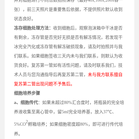
并对细胞进行不同倍数拍照保存（
最好
40x,100x,200x各一
张）
，
前三天照片
是
重要售后依据，不提供照片默认收到
状态良好。
冻存细胞处理方法：
收到细胞后，观察泡沫箱中干冰是否
有剩余，冻存管是否完好无损是否有解冻情况，若发现干
冰完全汽化或冻存管有解冻破损现象，请及时拍照并与我
们联系。如果细胞签收三天内未与我们联系，则默认为收
货良好。复苏第一管如有活性问题，请及时联系我们，技
术人员与您沟通指导后再复苏第二管，
未与我方联系擅自
复苏第二管出现问题不予售后。
细胞培养步骤
a、
细胞传代
：
如果
未超过80%汇合度时，将瓶装的完全培
养液收集至离心管中，留5ml完全培养基，放入37℃、
2
5%CO
孵箱培养；
如果细胞密度
超
80%，即可进行传代培
养
。