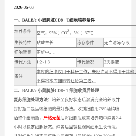
2026-06-03
一、BALB/c 小鼠脾脏CD8+ T细胞培养条件
2
培养条件
空气，95%；CO
，5% ；37℃
生长特性
贴壁生长
冻存条件
无血清冻存液
细胞背景
更新中。。。
传代方法
1:2~1:3
传代情况
2天换液
本库的细胞仅用于科研工作，未经许可不得用于其他
备注
不得将本库细胞转让给第三者。
二、
BALB/c 小鼠脾脏CD8+ T细胞
收货后处理
复苏细胞处理方法：
培养至良好状态后灌满完全培养液并
封好瓶口是运输细胞的最好办法。收到细胞用75%酒精喷
洒整个
细胞
瓶
，
严格无菌
后
将细胞瓶放置培养箱中静置2-4
小时以稳定细胞状态
。
静置后
显微镜观察细胞生长情况，