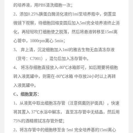
的培养液，用PBS清洗细胞一次；
2、添加0.25%胰蛋白酶消化液约1ml至培养瓶中，倒置显
微镜下观察，待细胞回缩变圆后加入5ml完全培养液终止消
化，再轻轻吹打细胞使之脱落，然后将悬液转移至15ml离
心管中，1000rpm离心 5min；
3、 弃上清，沉淀细胞加入1ml的雅吉生物无血清冻存液
（
货号：
C7001），混匀后加入冻存管中。
4、 将冻存细胞直接放入
-
80℃冰箱即可，如后期
要
将细胞
转入液氮罐中，
则
需在-80℃冰箱
中
存放24小时以上
再
转
入液氮罐中。
C、
细胞复苏：
1、
从液氮中取出细胞冻存管（
注意
佩戴
防护
面具），快速
将其置入 37℃水浴中解冻， 直至冻存管中无结晶，然后用
75%的酒精擦拭冻存管外壁；
2、
将冻存管中的细胞移至含 5ml 完全培养基的15ml离心