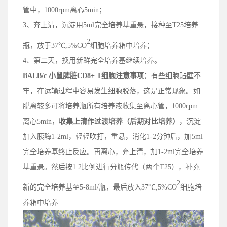
管中，1000rpm离心5min；
3、
弃上清，沉淀用5ml完全培养基重悬，接种
至
T25培养
2
瓶，
放
于37℃,5%CO
细胞培养箱中培养；
4、
第二天，换用新鲜完全培养基继续培养。
BALB/c 小鼠脾脏CD8+ T细胞
注意事项：
有些细胞贴壁不
牢，在运输过程中容易发生细胞脱落，这是正常现象。如
脱离较多可将培养瓶所有培养液收集至离心管，1000rpm
离心5min，
收集上清
作过渡培养
（后期对比培养）
，沉淀
加入胰酶1-2ml，轻轻吹打，重悬，消化1-2分钟后，加5ml
完全培养基终止反应。再离心，弃上清，加1-2ml完全培养
基重悬。然后按1:2比例进行分瓶传代（两个T25），补充
2
新的完全培养基至5-8ml/瓶，最后放入37℃,5%CO
细胞培
养箱中培养