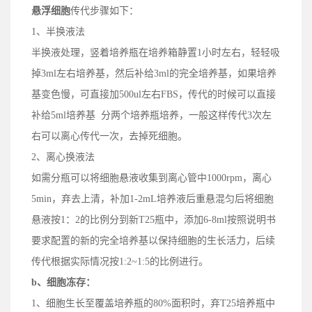
悬浮细胞
传代步骤如下：
1、半换液法
半换液处理，竖着培养瓶在培养箱静置1小时左右，轻轻吸
掉3ml左右培养基，然后补给3ml的完全培养基，如果培养
基变色慢，可直接加500ul左右FBS，传代的时候可以直接
补给5ml培养基 分两个培养瓶培养，一般这样传代3次左
右可以离心传代一次，去掉死细胞。
2、离心换液法
如需分瓶可以将细胞悬液收集到离心管中1000rpm，离心
5min，弃去上清，补加1-2mL培养液后重悬混匀后将细胞
悬液按1：2的比例分到新T25瓶中，添加6-8ml按照说明书
要求配置的新的完全培养基以保持细胞的生长活力，后续
传代根据实际情况按1:2~1:5的比例进行。
b、
细胞冻存：
1、细胞生长至覆盖培养瓶的80%面积时，弃T25培养瓶中