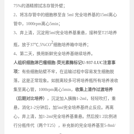
75%的酒精擦拭冻存管外壁；
2、
将冻存管中的细胞移至含 5ml 完全培养基的15ml离心
管中，1000rpm离心5min；
3、
弃上清，沉淀用5ml完全培养基重悬，接种
至
T25培养
2
瓶，
放
于37℃,5%CO
细胞培养箱中培养；
4、
第二天，换用新鲜完全培养基继续培养。
人组织细胞淋巴瘤细胞-荧光素酶标记U-937-LUC
注意事
项：
有些细胞贴壁不牢，在运输过程中容易发生细胞脱
落，这是正常现象。如脱离较多可将培养瓶所有培养液收
集至离心管，1000rpm离心5min，
收集上清
作过渡培养
（后期对比培养）
，沉淀加入胰酶1-2ml，轻轻吹打，重
悬，消化1-2分钟后，加5ml完全培养基终止反应。再离
心，弃上清，加1-2ml完全培养基重悬。然后按1:2比例进
行分瓶传代（两个T25），补充新的完全培养基至5-8ml/