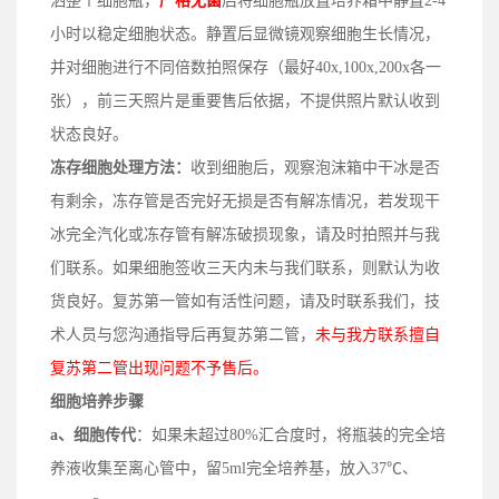
洒整个
细胞
瓶
，
严格无菌
后
将细胞瓶放置培养箱中静置2-4
小时以稳定细胞状态
。
静置后
显微镜观察细胞生长情况，
并对细胞进行不同倍数拍照保存（
最好
40x,100x,200x各一
张）
，
前三天照片
是
重要售后依据，不提供照片默认收到
状态良好。
冻存细胞处理方法：
收到细胞后，观察泡沫箱中干冰是否
有剩余，冻存管是否完好无损是否有解冻情况，若发现干
冰完全汽化或冻存管有解冻破损现象，请及时拍照并与我
们联系。如果细胞签收三天内未与我们联系，则默认为收
货良好。复苏第一管如有活性问题，请及时联系我们，技
术人员与您沟通指导后再复苏第二管，
未与我方联系擅自
复苏第二管出现问题不予售后。
细胞培养步骤
a、
细胞传代
：
如果
未超过80%汇合度时，将瓶装的完全培
养液收集至离心管中，留5ml完全培养基，放入37℃、