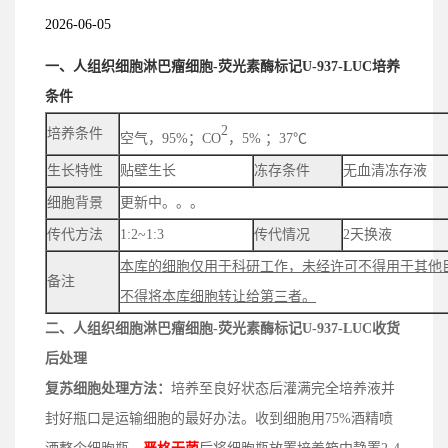
2026-06-05
一、人组织细胞淋巴瘤细胞-荧光素酶标记U-937-LUC培养
条件
2
培养条件
空气，95%；CO
，5% ；37℃
生长特性
贴壁生长
冻存条件
无血清冻存液
细胞背景
更新中。。。
传代方法
1:2~1:3
传代情况
2天换液
本库的细胞仅用于科研工作，未经许可不得用于其他
备注
不得将本库细胞转让给第三者。
二、
人组织细胞淋巴瘤细胞-荧光素酶标记U-937-LUC
收货
后处理
复苏细胞处理方法：
培养至良好状态后灌满完全培养液并
封好瓶口是运输细胞的最好办法。收到细胞用75%酒精喷