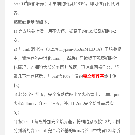
2
5%CO
孵箱培养；
如果细胞密度
超
80%，即可进行传代培
养
。
贴壁细胞
步骤如下：
1) 弃去培养上清，用不含钙、镁离子的PBS润洗细胞1-2
次；
2) 加1mL消化液（0.25%Trypsin-0.53mM EDTA）于培养瓶
中，置培养箱中消化 1min ，然后在显微镜下观察细胞消
化情况，若细胞大部分变圆并脱落，迅速拿回操作台，轻
敲几下培养瓶后，加6ml含10%血清的
完全培养基
终止消
化；
3) 轻轻吹打细胞，完全脱落后吸出至离心管中，1000 rpm
离心5-8min，弃去上清液，补加1-2mL完全培养基后吹
匀；
4) 按5-6mL每瓶补加完全培养基，将细胞悬液按1:2的比例
分到新的含5-6 mL完全培养基的6cm培养皿中或者T25培养