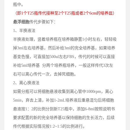
瓶中。
（即1个T25瓶传代接种至2个T25瓶或者2个6cm的培养皿）
悬浮细胞
传代步骤如下：
1、半换液法
半换液处理，竖着培养瓶在培养箱静置1小时左右，轻轻吸
掉3ml左右培养基，然后补给3ml的完全培养基，如果培养
基变色慢，可直接加500ul左右FBS，传代的时候可以直接
补给5ml培养基 分两个培养瓶培养，一般这样传代3次左
右可以离心传代一次，去掉死细胞。
2、离心换液法
如需分瓶可以将细胞悬液收集到离心管中1000rpm，离心
5min，弃去上清，补加1-2mL培养液后重悬混匀后将细胞
悬液按1：2的比例分到新T25瓶中，添加6-8ml按照说明书
要求配置的新的完全培养基以保持细胞的生长活力，后续
传代根据实际情况按1:2~1:5的比例进行。