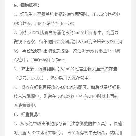
b、
细胞冻存：
1、细胞生长至覆盖培养瓶的80%面积时，弃T25培养瓶中
的培养液，用PBS清洗细胞一次；
2、添加0.25%胰蛋白酶消化液约1ml至培养瓶中，倒置显
微镜下观察，待细胞回缩变圆后加入5ml完全培养液终止消
化，再轻轻吹打细胞使之脱落，然后将悬液转移至15ml离
心管中，1000rpm离心 5min；
3、 弃上清，沉淀细胞加入1ml的雅吉生物无血清冻存液
（
货号：
C7001），混匀后加入冻存管中。
4、 将冻存细胞直接放入
-
80℃冰箱即可，如后期
要
将细胞
转入液氮罐中，
则
需在-80℃冰箱
中
存放24小时以上
再
转
入液氮罐中。
C、
细胞复苏：
1、
从液氮中取出细胞冻存管（
注意
佩戴
防护
面具），快速
将其置入 37℃水浴中解冻， 直至冻存管中无结晶，然后用