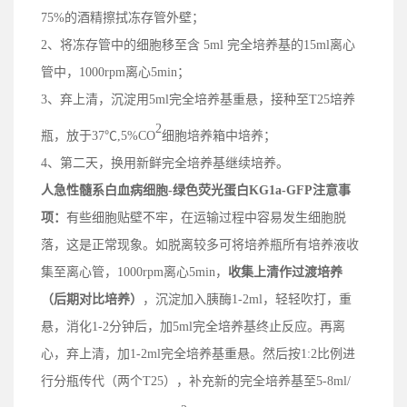
75%的酒精擦拭冻存管外壁；
2、
将冻存管中的细胞移至含 5ml 完全培养基的15ml离心
管中，1000rpm离心5min；
3、
弃上清，沉淀用5ml完全培养基重悬，接种
至
T25培养
2
瓶，
放
于37℃,5%CO
细胞培养箱中培养；
4、
第二天，换用新鲜完全培养基继续培养。
人急性髓系白血病细胞-绿色荧光蛋白KG1a-GFP
注意事
项：
有些细胞贴壁不牢，在运输过程中容易发生细胞脱
落，这是正常现象。如脱离较多可将培养瓶所有培养液收
集至离心管，1000rpm离心5min，
收集上清
作过渡培养
（后期对比培养）
，沉淀加入胰酶1-2ml，轻轻吹打，重
悬，消化1-2分钟后，加5ml完全培养基终止反应。再离
心，弃上清，加1-2ml完全培养基重悬。然后按1:2比例进
行分瓶传代（两个T25），补充新的完全培养基至5-8ml/