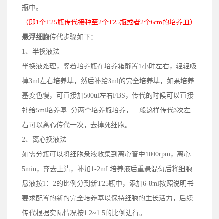
瓶中。
（即1个T25瓶传代接种至2个T25瓶或者2个6cm的培养皿）
悬浮细胞
传代步骤如下：
1、半换液法
半换液处理，竖着培养瓶在培养箱静置1小时左右，轻轻吸
掉3ml左右培养基，然后补给3ml的完全培养基，如果培养
基变色慢，可直接加500ul左右FBS，传代的时候可以直接
补给5ml培养基 分两个培养瓶培养，一般这样传代3次左
右可以离心传代一次，去掉死细胞。
2、离心换液法
如需分瓶可以将细胞悬液收集到离心管中1000rpm，离心
5min，弃去上清，补加1-2mL培养液后重悬混匀后将细胞
悬液按1：2的比例分到新T25瓶中，添加6-8ml按照说明书
要求配置的新的完全培养基以保持细胞的生长活力，后续
传代根据实际情况按1:2~1:5的比例进行。