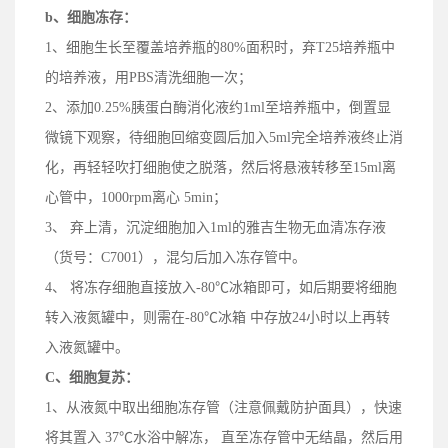
b、
细胞冻存：
1、细胞生长至覆盖培养瓶的80%面积时，弃T25培养瓶中
的培养液，用PBS清洗细胞一次；
2、添加0.25%胰蛋白酶消化液约1ml至培养瓶中，倒置显
微镜下观察，待细胞回缩变圆后加入5ml完全培养液终止消
化，再轻轻吹打细胞使之脱落，然后将悬液转移至15ml离
心管中，1000rpm离心 5min；
3、 弃上清，沉淀细胞加入1ml的雅吉生物无血清冻存液
（
货号：
C7001），混匀后加入冻存管中。
4、 将冻存细胞直接放入
-
80℃冰箱即可，如后期
要
将细胞
转入液氮罐中，
则
需在-80℃冰箱
中
存放24小时以上
再
转
入液氮罐中。
C、
细胞复苏：
1、
从液氮中取出细胞冻存管（
注意
佩戴
防护
面具），快速
将其置入 37℃水浴中解冻， 直至冻存管中无结晶，然后用