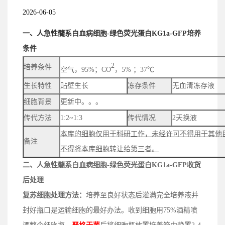
2026-06-05
一、人急性髓系白血病细胞-绿色荧光蛋白KG1a-GFP培养
条件
2
培养条件
空气，95%；CO
，5% ；37℃
生长特性
贴壁生长
冻存条件
无血清冻存液
细胞背景
更新中。。。
传代方法
1:2~1:3
传代情况
2天换液
本库的细胞仅用于科研工作，未经许可不得用于其他
备注
不得将本库细胞转让给第三者。
二、
人急性髓系白血病细胞-绿色荧光蛋白KG1a-GFP
收货
后处理
复苏细胞处理方法：
培养至良好状态后灌满完全培养液并
封好瓶口是运输细胞的最好办法。收到细胞用75%酒精喷