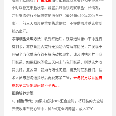
洒整个
细胞
瓶
，
严格无菌
后
将细胞瓶放置培养箱中静置2-4
小时以稳定细胞状态
。
静置后
显微镜观察细胞生长情况，
并对细胞进行不同倍数拍照保存（
最好
40x,100x,200x各一
张）
，
前三天照片
是
重要售后依据，不提供照片默认收到
状态良好。
冻存细胞处理方法：
收到细胞后，观察泡沫箱中干冰是否
有剩余，冻存管是否完好无损是否有解冻情况，若发现干
冰完全汽化或冻存管有解冻破损现象，请及时拍照并与我
们联系。如果细胞签收三天内未与我们联系，则默认为收
货良好。复苏第一管如有活性问题，请及时联系我们，技
术人员与您沟通指导后再复苏第二管，
未与我方联系擅自
复苏第二管出现问题不予售后。
细胞培养步骤
a、
细胞传代
：
如果
未超过80%汇合度时，将瓶装的完全培
养液收集至离心管中，留5ml完全培养基，放入37℃、