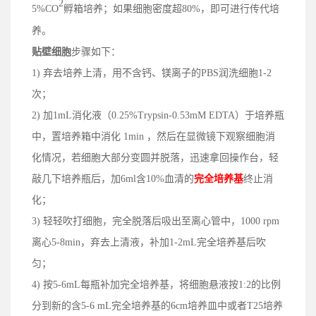
2
5%CO
孵箱培养；
如果细胞密度
超
80%，即可进行传代培
养
。
贴壁细胞
步骤如下：
1) 弃去培养上清，用不含钙、镁离子的PBS润洗细胞1-2
次；
2) 加1mL消化液（0.25%Trypsin-0.53mM EDTA）于培养瓶
中，置培养箱中消化 1min ，然后在显微镜下观察细胞消
化情况，若细胞大部分变圆并脱落，迅速拿回操作台，轻
敲几下培养瓶后，加6ml含10%血清的
完全培养基
终止消
化；
3) 轻轻吹打细胞，完全脱落后吸出至离心管中，1000 rpm
离心5-8min，弃去上清液，补加1-2mL完全培养基后吹
匀；
4) 按5-6mL每瓶补加完全培养基，将细胞悬液按1:2的比例
分到新的含5-6 mL完全培养基的6cm培养皿中或者T25培养