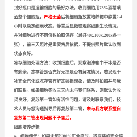
封好瓶口是运输细胞的最好办法。收到细胞用75%酒精喷
洒整个
细胞
瓶
，
严格无菌
后
将细胞瓶放置培养箱中静置2-4
小时以稳定细胞状态
。
静置后
显微镜观察细胞生长情况，
并对细胞进行不同倍数拍照保存（
最好
40x,100x,200x各一
张）
，
前三天照片
是
重要售后依据，不提供照片默认收到
状态良好。
冻存细胞处理方法：
收到细胞后，观察泡沫箱中干冰是否
有剩余，冻存管是否完好无损是否有解冻情况，若发现干
冰完全汽化或冻存管有解冻破损现象，请及时拍照并与我
们联系。如果细胞签收三天内未与我们联系，则默认为收
货良好。复苏第一管如有活性问题，请及时联系我们，技
术人员与您沟通指导后再复苏第二管，
未与我方联系擅自
复苏第二管出现问题不予售后。
细胞培养步骤
a、
细胞传代
：
如果
未超过80%汇合度时，将瓶装的完全培