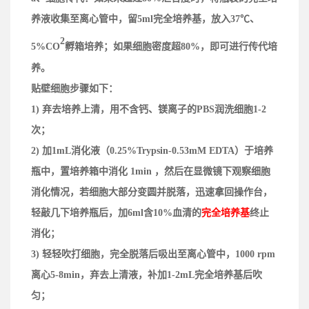
养液收集至离心管中，留5ml完全培养基，放入37℃、
2
5%CO
孵箱培养；
如果细胞密度
超
80%，即可进行传代培
养
。
贴壁细胞
步骤如下：
1) 弃去培养上清，用不含钙、镁离子的PBS润洗细胞1-2
次；
2) 加1mL消化液（0.25%Trypsin-0.53mM EDTA）于培养
瓶中，置培养箱中消化 1min ，然后在显微镜下观察细胞
消化情况，若细胞大部分变圆并脱落，迅速拿回操作台，
轻敲几下培养瓶后，加6ml含10%血清的
完全培养基
终止
消化；
3) 轻轻吹打细胞，完全脱落后吸出至离心管中，1000 rpm
离心5-8min，弃去上清液，补加1-2mL完全培养基后吹
匀；