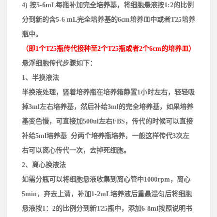
4) 按5-6mL每瓶补加完全培养基，将细胞悬液按1:2的比例
分到新的含5-6 mL完全培养基的6cm培养皿中或者T25培养
瓶中。
（即1个T25瓶传代接种至2个T25瓶或者2个6cm的培养皿）
悬浮细胞
传代步骤如下：
1、半换液法
半换液处理，竖着培养瓶在培养箱静置1小时左右，轻轻吸
掉3ml左右培养基，然后补给3ml的完全培养基，如果培养
基变色慢，可直接加500ul左右FBS，传代的时候可以直接
补给5ml培养基 分两个培养瓶培养，一般这样传代3次左
右可以离心传代一次，去掉死细胞。
2、离心换液法
如需分瓶可以将细胞悬液收集到离心管中1000rpm，离心
5min，弃去上清，补加1-2mL培养液后重悬混匀后将细胞
悬液按1：2的比例分到新T25瓶中，添加6-8ml按照说明书