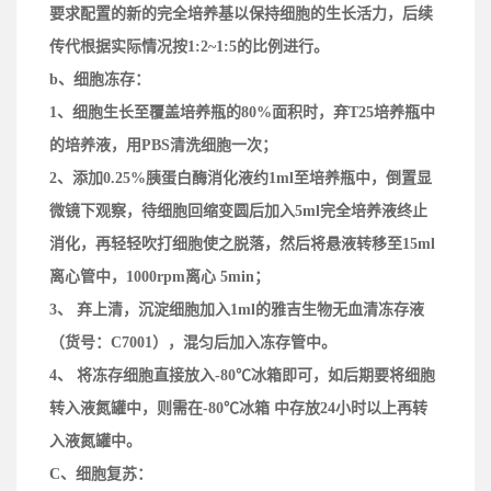
要求配置的新的完全培养基以保持细胞的生长活力，后续
传代根据实际情况按1:2~1:5的比例进行。
b、
细胞冻存：
1、细胞生长至覆盖培养瓶的80%面积时，弃T25培养瓶中
的培养液，用PBS清洗细胞一次；
2、添加0.25%胰蛋白酶消化液约1ml至培养瓶中，倒置显
微镜下观察，待细胞回缩变圆后加入5ml完全培养液终止
消化，再轻轻吹打细胞使之脱落，然后将悬液转移至15ml
离心管中，1000rpm离心 5min；
3、 弃上清，沉淀细胞加入1ml的雅吉生物无血清冻存液
（
货号：
C7001），混匀后加入冻存管中。
4、 将冻存细胞直接放入
-
80℃冰箱即可，如后期
要
将细胞
转入液氮罐中，
则
需在-80℃冰箱
中
存放24小时以上
再
转
入液氮罐中。
C、
细胞复苏：