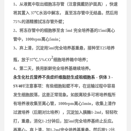
1、
从液氮中取出细胞冻存管（
注意
佩戴
防护
面具），快速
将其置入 37℃水浴中解冻， 直至冻存管中无结晶，然后用
75%的酒精擦拭冻存管外壁；
2、
将冻存管中的细胞移至含 5ml 完全培养基的15ml离心
管中，1000rpm离心5min；
3、
弃上清，沉淀用5ml完全培养基重悬，接种
至
T25培养
2
瓶，
放
于37℃,5%CO
细胞培养箱中培养；
4、
第二天，换用新鲜完全培养基继续培养。
永生化杜氏营养不良症纤维脂肪生成祖细胞系 - 供体 3 -
SV40T
注意事项：
有些细胞贴壁不牢，在运输过程中容易
发生细胞脱落，这是正常现象。如脱离较多可将培养瓶所
有培养液收集至离心管，1000rpm离心5min，
收集上清
作
过渡培养
（后期对比培养）
，沉淀加入胰酶1-2ml，轻轻吹
打，重悬，消化1-2分钟后，加5ml完全培养基终止反应。
再离心，弃上清，加1-2ml完全培养基重悬。然后按1:2比