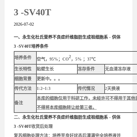
3 -SV40T
2026-07-02
一、永生化杜氏营养不良症纤维脂肪生成祖细胞系 - 供体
3 -SV40T培养条件
2
培养条件
空气，95%；CO
，5% ；37℃
生长特性
贴壁生长
冻存条件
无血清冻存液
细胞背景
更新中。。。
传代方法
1:2~1:3
传代情况
2天换液
本库的细胞仅用于科研工作，未经许可不得用于其他
备注
不得将本库细胞转让给第三者。
二、
永生化杜氏营养不良症纤维脂肪生成祖细胞系 - 供体
3 -SV40T
收货后处理
复苏细胞处理方法：
培养至良好状态后灌满完全培养液并