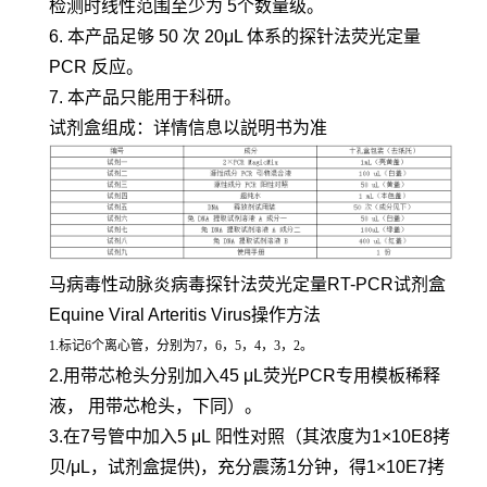
检测时线性范围至少为 5个数量级。
6. 本产品足够 50 次 20μL 体系的探针法荧光定量
PCR 反应。
7. 本产品只能用于科研。
试剂盒组成：详情信息以説明书为准
马病毒性动脉炎病毒探针法荧光定量RT-PCR试剂盒
Equine Viral Arteritis Virus操作方法
1.标记6个离心管，分别为7，6，5，4，3，2。
2.用带芯枪头分别加入45 μL荧光PCR专用模板稀释
液， 用带芯枪头，下同）。
3.在7号管中加入5 μL 阳性对照（其浓度为1×10E8拷
贝/μL，试剂盒提供)，充分震荡1分钟，得1×10E7拷