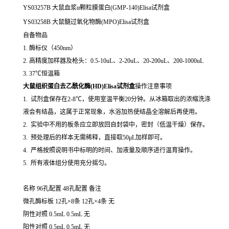
YS03257B 大鼠血浆α颗粒膜蛋白(GMP-140)Elisa试剂盒
YS03258B 大鼠髓过氧化物酶(MPO)Elisa试剂盒
自备物品
1. 酶标仪（450nm）
2. 高精度加样器及枪头：0.5-10uL、2-20uL、20-200uL、200-1000uL
3. 37℃恒温箱
大鼠组织蛋白去乙酰化酶(HD)Elisa试剂盒
操作注意事项
1. 试剂盒保存在2-8℃，使用室温平衡20分钟。从冰箱取出的浓缩洗涤
液会有结晶，这属于正常现象，水浴加热使结晶全溶解后再使用。
2. 实验中不用的板条应立即放回自封袋中，密封（低温干燥）保存。
3. 预处理后的样本无需稀释，直接取50μL加样即可。
4. 严格按照说明书中标明的时间、加液量及顺序进行温育操作。
5. 所有液体组分使用充分摇匀。
名称 96孔配置 48孔配置 备注
微孔酶标板 12孔×8条 12孔×4条 无
阴性对照 0.5mL 0.5mL 无
阳性对照 0.5mL 0.5mL 无