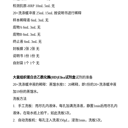
检测抗原-HRP 10mL 5mL 无
20×洗涤缓冲液 25mL 15mL 按说明书进行稀释
样本稀释液 6mL 3mL 无
底物A 6mL 3mL 无
底物B 6mL 3mL 无
终止液 6mL 3mL 无
封板膜 2张 2张 无
说明书 1份 1份 无
自封袋 1个 1个 无
大鼠组织蛋白去乙酰化酶(HD)Elisa试剂盒
试剂的准备
20×洗涤缓冲液的稀释：蒸馏水按1：20稀释，即1份的20×洗涤缓冲液
加19份的蒸馏水。
洗板方法
1. 手工洗板：甩尽孔内液体，每孔加满洗涤液，静置1min后甩尽孔内
液体，在吸水纸上拍干，如此洗板5次。
2. 自动洗板机：每孔注入洗液350μL，浸泡1min，洗板5次。