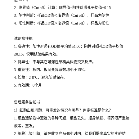
值≤0.15。
2. 临界值（Cut off）计算：临界值=阴性对照孔平均值+0.15
3. 阴性判断：样品OD值＜临界值（Cut off），样品为阴性
4. 阳性判断：样品OD值＞临界值（Cut off），样品为阳性
试剂盒性能
1. 准确性：阳性对照孔OD值平均值≥1.00；阴性对照孔OD值平均值
≤0.15，说明试验结果有效。
2. 特异性：不与其它可溶性结构类似物交叉反应。
3. 重复性：板内、板间变异系数均小于15%。
4. 贮藏：2-8℃，避光防潮保存。
5. 有效期：6个月
售后服务告知书
1）细胞出现问题，可重发的情况有哪些？判定标准是什么？
1. 细胞运输途中遭遇的各种问题，细胞丢失、瓶身破损、培养液严重漏
液等，重发；
2. 细胞污染问题，请在收到产品48小时内，给我们提出真实的实验结