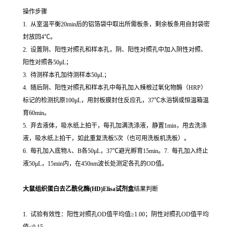
操作步骤
1. 从室温平衡20min后的铝箔袋中取出所需板条，剩余板条用自封袋密
封放回4℃。
2. 设置阴、阳性对照孔和样本孔，阴、阳性对照孔中加入阴性对照、
阳性对照各50μL；
3. 待测样本孔加待测样本50μL；
4. 随后阴、阳性对照孔和样本孔中每孔加入辣根过氧化物酶（HRP）
标记的检测抗原100μL，用封板膜封住反应孔，37℃水浴锅或恒温箱温
育60min。
5. 弃去液体，吸水纸上拍干，每孔加满洗涤液，静置1min，甩去洗涤
液，吸水纸上拍干，如此重复洗板5次（也可用洗板机洗板）。
6. 每孔加入底物A、B各50μL，37℃避光孵育15min。7. 每孔加入终止
液50μL，15min内，在450nm波长处测定各孔的OD值。
大鼠组织蛋白去乙酰化酶(HD)Elisa试剂盒
结果判断
1. 试验有效性：阳性对照孔OD值平均值≥1.00；阴性对照孔OD值平均