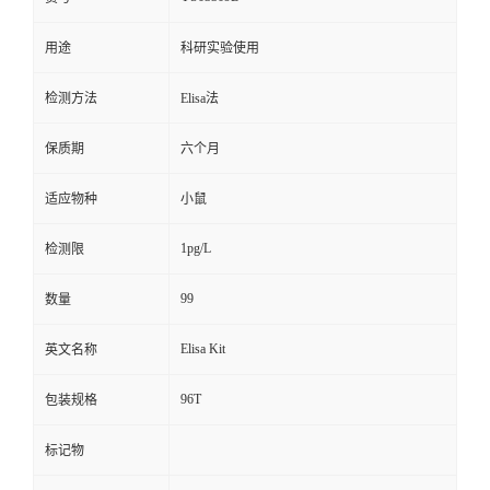
用途
科研实验使用
检测方法
Elisa法
保质期
六个月
适应物种
小鼠
1pg/L
检测限
99
数量
Elisa Kit
英文名称
96T
包装规格
标记物