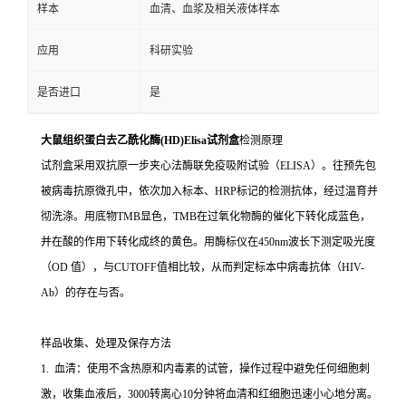
样本
血清、血浆及相关液体样本
应用
科研实验
是否进口
是
大鼠组织蛋白去乙酰化酶(HD)Elisa试剂盒
检测原理
试剂盒采用双抗原一步夹心法酶联免疫吸附试验（ELISA）。往预先包
被病毒抗原微孔中，依次加入标本、HRP标记的检测抗体，经过温育并
彻洗涤。用底物TMB显色，TMB在过氧化物酶的催化下转化成蓝色，
并在酸的作用下转化成终的黄色。用酶标仪在450nm波长下测定吸光度
（OD 值），与CUTOFF值相比较，从而判定标本中病毒抗体（HIV-
Ab）的存在与否。
样品收集、处理及保存方法
1. 血清：使用不含热原和内毒素的试管，操作过程中避免任何细胞刺
激，收集血液后，3000转离心10分钟将血清和红细胞迅速小心地分离。