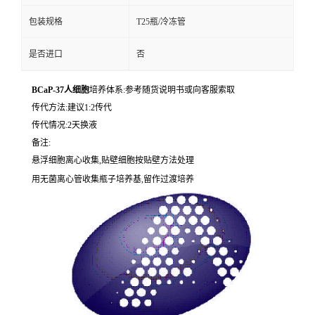
包装规格
T25瓶/冷冻管
是否进口
否
BCaP-37人细胞
培养体系:参考随货说明书或向客服索取
传代方法:建议1:2传代
传代情况:2天换液
备注:
悬浮细胞离心收集,贴壁细胞按贴壁方法处理
用无菌离心管收集瓶子培养基,留作过渡培养