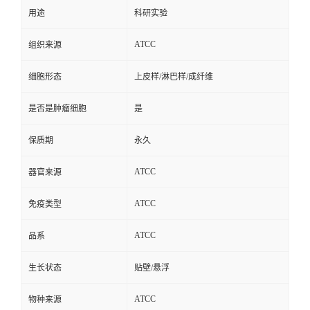
用途
科研实验
ATCC
组织来源
细胞形态
上皮样/淋巴样/成纤维
是否是肿瘤细胞
是
保质期
永久
ATCC
器官来源
ATCC
免疫类型
ATCC
品系
生长状态
贴壁/悬浮
ATCC
物种来源