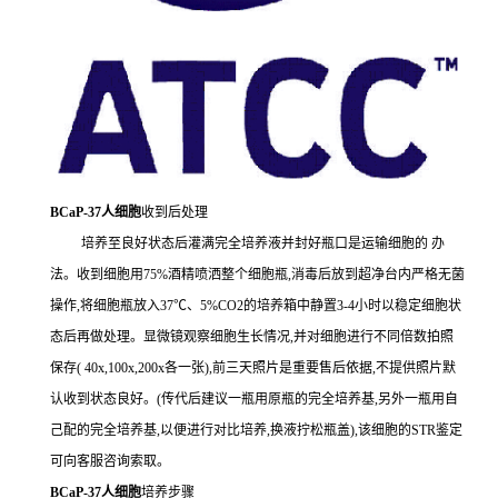
BCaP-37人细胞
收到后处理
培养至良好状态后灌满完全培养液并封好瓶口是运输细胞的 办
法。收到细胞用75%酒精喷洒整个细胞瓶,消毒后放到超净台内严格无菌
操作,将细胞瓶放入37℃、5%CO2的培养箱中静置3-4小时以稳定细胞状
态后再做处理。显微镜观察细胞生长情况,并对细胞进行不同倍数拍照
保存( 40x,100x,200x各一张),前三天照片是重要售后依据,不提供照片默
认收到状态良好。(传代后建议一瓶用原瓶的完全培养基,另外一瓶用自
己配的完全培养基,以便进行对比培养,换液拧松瓶盖),该细胞的STR鉴定
可向客服咨询索取。
BCaP-37人细胞
培养步骤