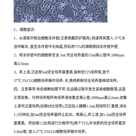
C、细胞复苏:
1、从液氮中取出细胞冻存管(注意佩戴防护面具),快速将其置入 37℃水
浴中解冻, 直至冻存管中无结晶,然后用75%的酒精擦拭冻存管外壁;
2、将冻存管中的细胞移至含 5ml 完全培养基的15ml离心管中,1000rpm
离心5min;
3、弃上清,沉淀用5ml完全培养基重悬,接种至T25培养瓶,放于
37℃,5%CO2细胞培养箱中培养; 天,换用新鲜完全培养基继续培养。
四、注意事项:有些细胞贴壁不牢,在运输过程中发生容易细胞脱落,这是
正常现象。可将培养瓶所有培养液收集至离心管,1000rpm离心5min,收集
上清作过渡培养(后期对比培养),沉淀加入胰酶1-2ml,轻轻吹打,重悬,消化
1-2分钟后,加5ml完全培养基终止反应。再离心,弃上清,加1-2ml完全培养
基重悬。然后按1:2比例进行分瓶传代(两个T25),补充新的完全培养基至
5-8ml/瓶, 放入37℃,5%CO2细胞培养箱中培养。