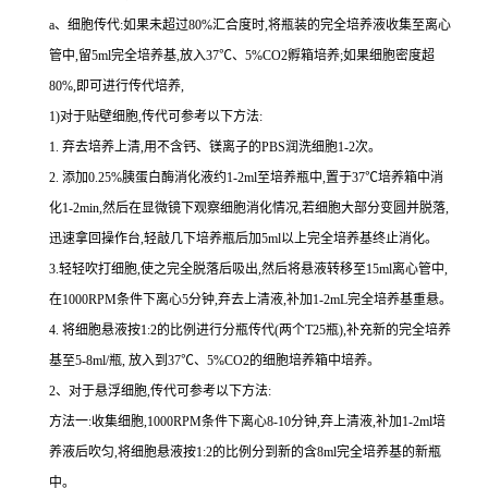
a、细胞传代:如果未超过80%汇合度时,将瓶装的完全培养液收集至离心
管中,留5ml完全培养基,放入37℃、5%CO2孵箱培养;如果细胞密度超
80%,即可进行传代培养,
1)对于贴壁细胞,传代可参考以下方法:
1. 弃去培养上清,用不含钙、镁离子的PBS润洗细胞1-2次。
2. 添加0.25%胰蛋白酶消化液约1-2ml至培养瓶中,置于37℃培养箱中消
化1-2min,然后在显微镜下观察细胞消化情况,若细胞大部分变圆并脱落,
迅速拿回操作台,轻敲几下培养瓶后加5ml以上完全培养基终止消化。
3.轻轻吹打细胞,使之完全脱落后吸出,然后将悬液转移至15ml离心管中,
在1000RPM条件下离心5分钟,弃去上清液,补加1-2mL完全培养基重悬。
4. 将细胞悬液按1:2的比例进行分瓶传代(两个T25瓶),补充新的完全培养
基至5-8ml/瓶, 放入到37℃、5%CO2的细胞培养箱中培养。
2、对于悬浮细胞,传代可参考以下方法:
方法一:收集细胞,1000RPM条件下离心8-10分钟,弃上清液,补加1-2ml培
养液后吹匀,将细胞悬液按1:2的比例分到新的含8ml完全培养基的新瓶
中。