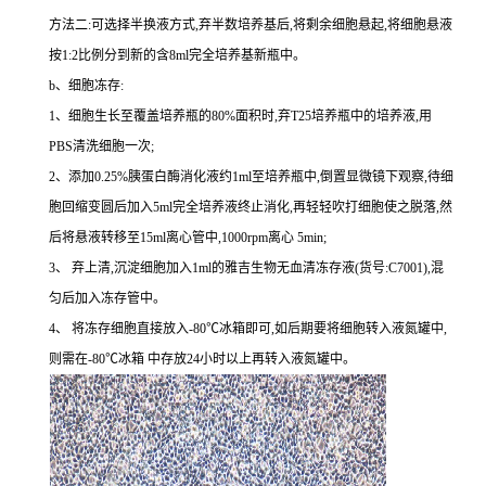
方法二:可选择半换液方式,弃半数培养基后,将剩余细胞悬起,将细胞悬液
按1:2比例分到新的含8ml完全培养基新瓶中。
b、细胞冻存:
1、细胞生长至覆盖培养瓶的80%面积时,弃T25培养瓶中的培养液,用
PBS清洗细胞一次;
2、添加0.25%胰蛋白酶消化液约1ml至培养瓶中,倒置显微镜下观察,待细
胞回缩变圆后加入5ml完全培养液终止消化,再轻轻吹打细胞使之脱落,然
后将悬液转移至15ml离心管中,1000rpm离心 5min;
3、 弃上清,沉淀细胞加入1ml的雅吉生物无血清冻存液(货号:C7001),混
匀后加入冻存管中。
4、 将冻存细胞直接放入-80℃冰箱即可,如后期要将细胞转入液氮罐中,
则需在-80℃冰箱 中存放24小时以上再转入液氮罐中。