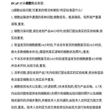
BCaP-37人细胞
售后条款:
1)细胞出现问题,可重发的情况有哪些?判定标准是什么?
1. 细胞运输途中遭遇的各种问题,细胞丢失、瓶身破损、培养液严重漏
液等,重发;
2. 细胞污染问题,请在收到产品48小时内,给我们提出真实的实验结果,核
实后重发;
3. 常温发货的细胞静置24小时后,干冰冻存发货的细胞复苏后24小时后,
绝大多数细胞未存活,(需提供真实清晰的细胞状态照片),重发;
4. 干冰冻存发货的细胞复苏后24小时后或常温发货的细胞静置4小时候
并且未开封,出现污染,重发;
5. 活率问题,请在收到产品7天内给我们提出真实的实验结果,用台盼蓝染
色法鉴定细胞活力,核实后予重发;
6. 细胞收到当天以及第2,3天请拍照,3天未告知的,视为产品合格。4-7天
内出现问题有提供收到细胞前3天照片和细胞出现问题时照片以及细胞
相关操作的详细步骤的,并跟技术人员沟通的,由技术人员判定为我方责
任的,重发。技术人员判定为双方承担责任的由双方进行协商处理或者