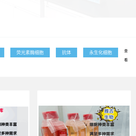
查
荧光素酶细胞
抗体
永生化细胞
看