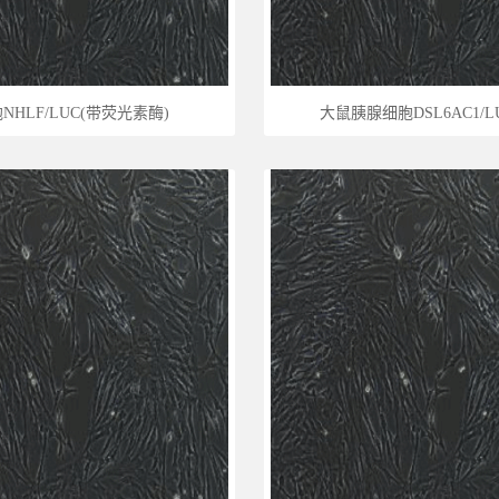
NHLF/LUC(带荧光素酶)
大鼠胰腺细胞DSL6AC1/LUC