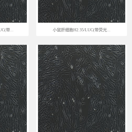
(带...
小鼠肝细胞H2.35/LUC(带荧光...