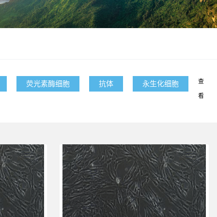
查
荧光素酶细胞
抗体
永生化细胞
看