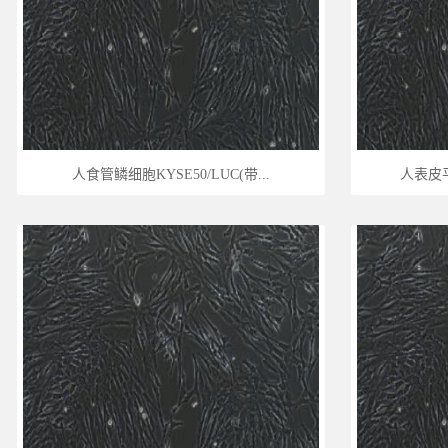
人食管鳞细胞KYSE50/LUC(带...
人表皮平