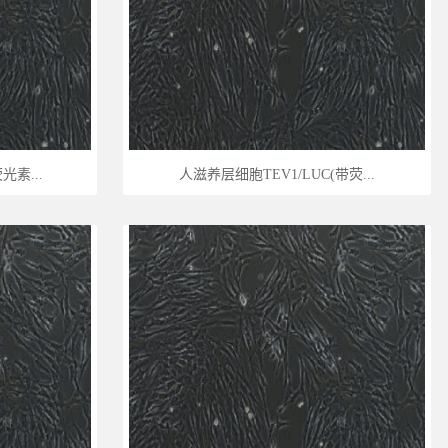
光素...
人滋养层细胞TEV1/LUC(带荧...