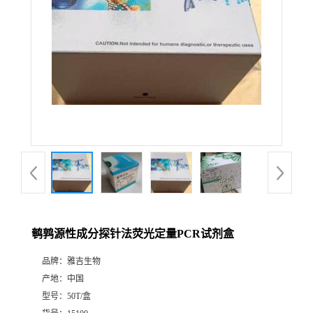
鹌鹑源性成分探针法荧光定量PCR试剂盒
品牌：
雅吉生物
产地：
中国
型号：
50T/盒