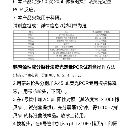
6. 本产品足够 50 次 20μL 体系的探针法荧光定量
PCR 反应。
7. 本产品只能用于科研。
试剂盒组成：详情信息以説明书为准
鹌鹑源性成分探针法荧光定量PCR试剂盒
操作方法
1.标记6个离心管，分别为7，6，5，4，3，2。
2.用带芯枪头分别加入45 μL荧光PCR专用模板稀释
液， 用带芯枪头，下同）。
3.在7号管中加入5 μL 阳性对照（其浓度为1×10E8拷
贝/μL，试剂盒提供)，充分震荡1分钟，得1×10E7拷
贝/μL的标准曲线样品。放冰上待用。
4.换枪头，在6号管中加入5 μL 1×10E7拷贝/μL 的阳