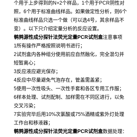
个用于上步得到的N+2个样品，1个用于PCR阴性对
照，6个用于标准曲线样品。如果做定性分析，则6个
标准曲线样品只选一个做（可以选4号，其余样品不
变）。以下只介绍定量分析的反应设置。
鹌鹑源性成分探针法荧光定量PCR试剂盒
注意事项
1所有操作严格按照说明书进行；
2试剂盒内各种组分使用前应自然融化，完全混匀并
短暂离心；
3反应液应避光保存；
4反应中尽量避免气泡存在，管盖需盖紧；
5使用一次性吸头、一次性手套和各区专用工作服；
6样本处理、试剂配制、加样需在不同区进行，以免
交叉污染；
7实验完毕后用10%次氯酸或75%酒精或紫外灯处理
工作台和移液器；
鹌鹑源性成分探针法荧光定量PCR试剂盒
数据处理：