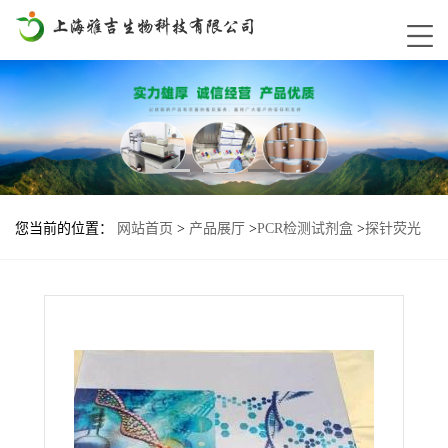
您当前的位置：
网站首页
>
产品展厅
>
PCR检测试剂盒
>
探针荧光
PCR试剂盒
>
水痘-带状疱疹病毒探针法荧光定量PCR试剂盒Varicella-
Zoster Virus(VZV)