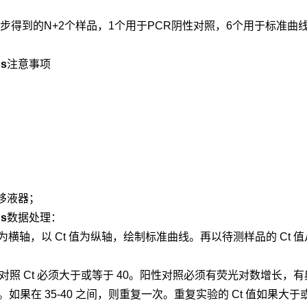
上步得到的N+2个样品，1个用于PCR阴性对照，6个用于标准
。
s
注意事项
；
；
移液器；
s
数据处理：
为横轴，以 Ct 值为纵轴，绘制标准曲线。再以待测样品的 Ct 值
照 Ct 必须大于或等于 40。阳性对照必须有荧光对数增长，有
阳性。如果在 35-40 之间，则重复一次。重复实验的 Ct 值如果