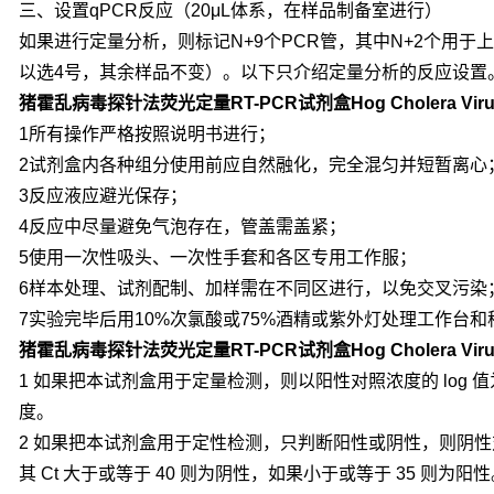
三、设置qPCR反应（20μL体系，在样品制备室进行）
如果进行定量分析，则标记N+9个PCR管，其中N+2个用于
以选4号，其余样品不变）。以下只介绍定量分析的反应设置
猪霍乱病毒探针法荧光定量RT-PCR试剂盒Hog Cholera Viru
1所有操作严格按照说明书进行；
2试剂盒内各种组分使用前应自然融化，完全混匀并短暂离心
3反应液应避光保存；
4反应中尽量避免气泡存在，管盖需盖紧；
5使用一次性吸头、一次性手套和各区专用工作服；
6样本处理、试剂配制、加样需在不同区进行，以免交叉污染
7实验完毕后用10%次氯酸或75%酒精或紫外灯处理工作台和
猪霍乱病毒探针法荧光定量RT-PCR试剂盒Hog Cholera Viru
1 如果把本试剂盒用于定量检测，则以阳性对照浓度的 log 值
度。
2 如果把本试剂盒用于定性检测，只判断阳性或阴性，则阴性对
其 Ct 大于或等于 40 则为阴性，如果小于或等于 35 则为