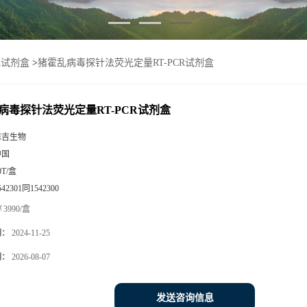
R试剂盒
>
猪霍乱病毒探针法荧光定量RT-PCR试剂盒
病毒探针法荧光定量RT-PCR试剂盒
雅吉生物
中国
0T/盒
542301同1542300
3990/盒
期：
2024-11-25
期：
2026-08-07
发送咨询信息