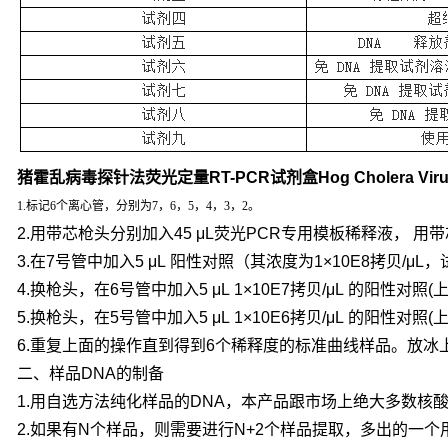
猪霍乱病毒探针法荧光定量RT-PCR试剂盒Hog Cholera Viru
1.标记6个离心管，分别为7，6，5，4，3，2。
2.用带芯枪头分别加入45 μL荧光PCR专用模板稀释液， 用
3.在7号管中加入5 μL 阳性对照（其浓度为1×10E8拷贝/
4.换枪头，在6号管中加入5 μL 1×10E7拷贝/μL 的阳性
5.换枪头，在5号管中加入5 μL 1×10E6拷贝/μL 的阳性
6.重复上面的操作直到得到6个稀释度的标准曲线样品。放冰
二、样品DNA的制备
1.用自选方法纯化样品的DNA，本产品跟市场上绝大多数核
2.如果有N个样品，则需要进行N+2个样品提取，多出的一