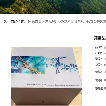
您当前的位置：
网站首页
>
产品展厅
>
PCR检测试剂盒
>
探针荧光PC
猪霍乱
品牌：
产地：
型号：
5
货号：
1
价格：
￥
发布日
更新日