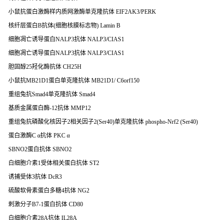
小鼠抗蛋白激酶样内质网激酶单克隆抗体 EIF2AK3/PERK
核纤层蛋白B抗体(细胞核膜标志物) Lamin B
细胞凋亡诱导蛋白NALP3抗体 NALP3/CIAS1
细胞凋亡诱导蛋白NALP3抗体 NALP3/CIAS1
胆固醇25羟化酶抗体 CH25H
小鼠抗MB21D1蛋白单克隆抗体 MB21D1/ C6orf150
重组兔抗Smad4单克隆抗体 Smad4
基质金属蛋白酶-12抗体 MMP12
重组兔抗磷酸化核因子2相关因子2(Ser40)单克隆抗体 phospho-Nrf2 (Ser40)
蛋白激酶C α抗体 PKC α
SBNO2蛋白抗体 SBNO2
白细胞介素1受体相关蛋白抗体 ST2
诱捕受体3抗体 DcR3
硫酸软骨素蛋白多糖4抗体 NG2
刺激分子B7-1蛋白抗体 CD80
白细胞介素28A抗体 IL28A