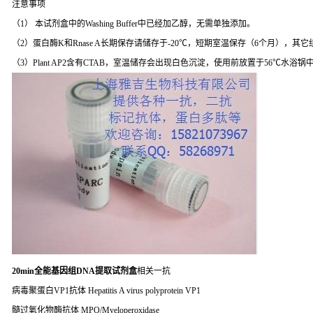
注意事项
（1） 本试剂盒中的Washing Buffer中已经加乙醇，无需单独添加。
（2）蛋白酶K和Rnase A长期保存请储存于-20℃，短期室温保存（6个月），其
（3）Plant AP2含有CTAB，室温储存会出现白色沉淀，使用前放置于56℃水浴
20min全能基因组DNA提取试剂盒
相关一抗
病毒聚蛋白VP1抗体 Hepatitis A virus polyprotein VP1
髓过氧化物酶抗体 MPO/Myeloperoxidase