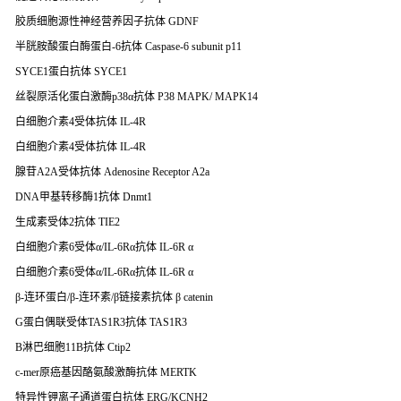
胶质细胞源性神经营养因子抗体 GDNF
半胱胺酸蛋白酶蛋白-6抗体 Caspase-6 subunit p11
SYCE1蛋白抗体 SYCE1
丝裂原活化蛋白激酶p38α抗体 P38 MAPK/ MAPK14
白细胞介素4受体抗体 IL-4R
白细胞介素4受体抗体 IL-4R
腺苷A2A受体抗体 Adenosine Receptor A2a
DNA甲基转移酶1抗体 Dnmt1
生成素受体2抗体 TIE2
白细胞介素6受体α/IL-6Rα抗体 IL-6R α
白细胞介素6受体α/IL-6Rα抗体 IL-6R α
β-连环蛋白/β-连环素/β链接素抗体 β catenin
G蛋白偶联受体TAS1R3抗体 TAS1R3
B淋巴细胞11B抗体 Ctip2
c-mer原癌基因酪氨酸激酶抗体 MERTK
特异性钾离子通道蛋白抗体 ERG/KCNH2