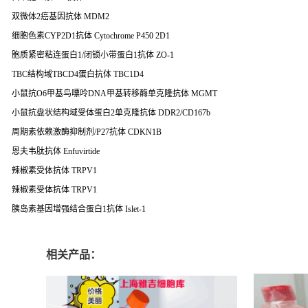
双微体2癌基因抗体 MDM2
细胞色素CYP2D1抗体 Cytochrome P450 2D1
胞质紧密粘连蛋白1/闭锁小带蛋白1抗体 ZO-1
TBC结构域TBCD4蛋白抗体 TBC1D4
小鼠抗O6甲基鸟嘌呤DNA甲基转移酶单克隆抗体 MGMT
小鼠抗盘状结构域受体蛋白2单克隆抗体 DDR2/CD167b
周期素依赖激酶抑制剂/P27抗体 CDKN1B
恩夫韦肽抗体 Enfuvirtide
辣椒素受体抗体 TRPV1
辣椒素受体抗体 TRPV1
胰岛素基因增强结合蛋白1抗体 Islet-1
相关产品：