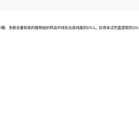
从多糖、多酚含量较高的植物组织样品中纯化出高纯度的DNA。应用本试剂盒提取的DNA