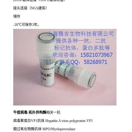
DNA-载体连接（TOPO载体制备）
接头连接（NGS建库）
储存
-20℃可保存3年。
牛痘病毒-拓扑异构酶
相关一抗
病毒聚蛋白VP1抗体 Hepatitis A virus polyprotein VP1
髓过氧化物酶抗体 MPO/Myeloperoxidase