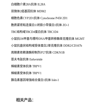
白细胞介素28A抗体 IL28A
双微体2癌基因抗体 MDM2
细胞色素CYP2D1抗体 Cytochrome P450 2D1
胞质紧密粘连蛋白1/闭锁小带蛋白1抗体 ZO-1
TBC结构域TBCD4蛋白抗体 TBC1D4
小鼠抗O6甲基鸟嘌呤DNA甲基转移酶单克隆抗体 MGMT
小鼠抗盘状结构域受体蛋白2单克隆抗体 DDR2/CD167b
周期素依赖激酶抑制剂/P27抗体 CDKN1B
恩夫韦肽抗体 Enfuvirtide
辣椒素受体抗体 TRPV1
辣椒素受体抗体 TRPV1
胰岛素基因增强结合蛋白1抗体 Islet-1
相关产品：