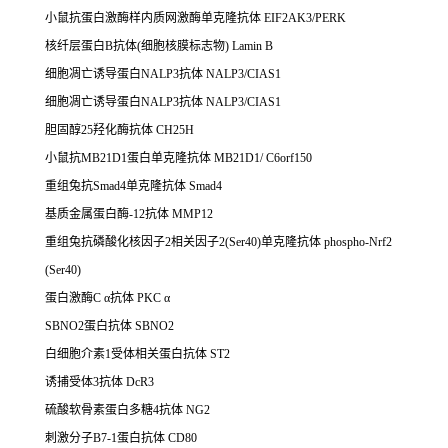
小鼠抗蛋白激酶样内质网激酶单克隆抗体 EIF2AK3/PERK
核纤层蛋白B抗体(细胞核膜标志物) Lamin B
细胞凋亡诱导蛋白NALP3抗体 NALP3/CIAS1
细胞凋亡诱导蛋白NALP3抗体 NALP3/CIAS1
胆固醇25羟化酶抗体 CH25H
小鼠抗MB21D1蛋白单克隆抗体 MB21D1/ C6orf150
重组兔抗Smad4单克隆抗体 Smad4
基质金属蛋白酶-12抗体 MMP12
重组兔抗磷酸化核因子2相关因子2(Ser40)单克隆抗体 phospho-Nrf2
(Ser40)
蛋白激酶C α抗体 PKC α
SBNO2蛋白抗体 SBNO2
白细胞介素1受体相关蛋白抗体 ST2
诱捕受体3抗体 DcR3
硫酸软骨素蛋白多糖4抗体 NG2
刺激分子B7-1蛋白抗体 CD80