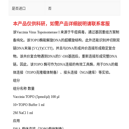
是否进口
否
本产品仅供科研，如需产品详细説明请联系客服
该Vaccinia Virus Topoisomerase I 来源于牛痘病毒，通过基因重组方案制
备纯化。该TOPO酶能解旋DNA的超螺旋结构，此外还能识别并切割双
链DNA末端 [5’C(T)CCTT]，并且与DNA形成共价连接形成稳定复合
物。该共价复合物遇到DNA的5’-OH基团后，重新连接形成完整DNA
链。因此，该TOPO 酶可作为DNA连接的有效工具酶，用于DNA的载
体连接（TOPO克隆载体制备）、接头连接（NGS建库）等实验。
组分
组分名称 数量
Vaccinia TOPO (5pmol/μl) 100 μl
10×TOPO Buffer 1 ml
2M NaCl 1 ml
应用