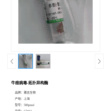
牛痘病毒-拓扑异构酶
品牌：
雅吉生物
产地：
上海
型号：
500pmol