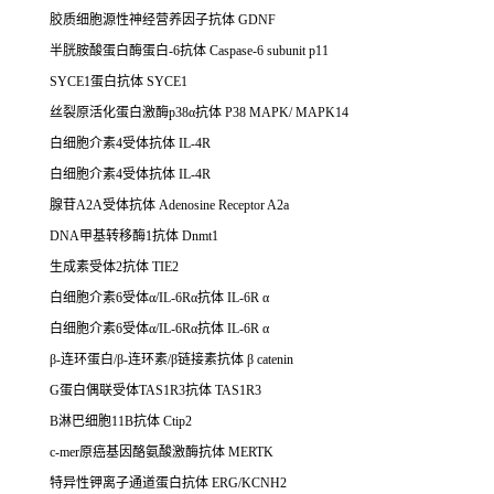
胶质细胞源性神经营养因子抗体 GDNF
半胱胺酸蛋白酶蛋白-6抗体 Caspase-6 subunit p11
SYCE1蛋白抗体 SYCE1
丝裂原活化蛋白激酶p38α抗体 P38 MAPK/ MAPK14
白细胞介素4受体抗体 IL-4R
白细胞介素4受体抗体 IL-4R
腺苷A2A受体抗体 Adenosine Receptor A2a
DNA甲基转移酶1抗体 Dnmt1
生成素受体2抗体 TIE2
白细胞介素6受体α/IL-6Rα抗体 IL-6R α
白细胞介素6受体α/IL-6Rα抗体 IL-6R α
β-连环蛋白/β-连环素/β链接素抗体 β catenin
G蛋白偶联受体TAS1R3抗体 TAS1R3
B淋巴细胞11B抗体 Ctip2
c-mer原癌基因酪氨酸激酶抗体 MERTK
特异性钾离子通道蛋白抗体 ERG/KCNH2