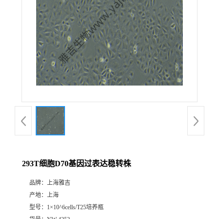
293T细胞D70基因过表达稳转株
品牌：
上海雅吉
产地：
上海
型号：
1×10^6cells/T25培养瓶