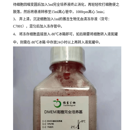
待细胞回缩变圆后加入5ml完全培养液终止消化，再轻轻吹打细胞使之
脱落，然后将悬液转移至15ml离心管中，1000rpm离心 5min；
3、 弃上清，沉淀细胞加入1ml的雅吉生物无血清冻存液（货号：
C7001），混匀后加入冻存管中。
4、 将冻存细胞直接放入-80℃冰箱即可，如后期要将细胞转入液氮罐
中，则需在-80℃冰箱 中存放24小时以上再转入液氮罐中。