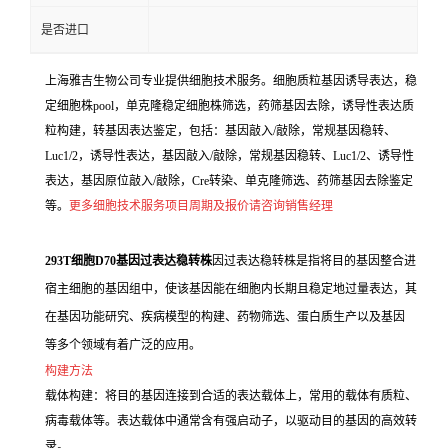
是否进口
上海雅吉生物公司专业提供细胞技术服务。细胞质粒基因诱导表达，稳
定细胞株pool，单克隆稳定细胞株筛选，药筛基因去除，诱导性表达质
粒构建，转基因表达鉴定，包括：基因敲入/敲除，常规基因稳转、
Luc1/2，诱导性表达，基因敲入/敲除，常规基因稳转、Luc1/2、诱导性
表达，基因原位敲入/敲除，Cre转染、单克隆筛选、药筛基因去除鉴定
等。
更多细胞技术服务项目周期及报价请咨询销售经理
293T细胞D70基因过表达稳转株
因过表达稳转株是指将目的基因整合进
宿主细胞的基因组中，使该基因能在细胞内长期且稳定地过量表达，其
在基因功能研究、疾病模型的构建、药物筛选、蛋白质生产以及基因
等多个领域有着广泛的应用。
构建方法
载体构建：将目的基因连接到合适的表达载体上，常用的载体有质粒、
病毒载体等。表达载体中通常含有强启动子，以驱动目的基因的高效转
录。