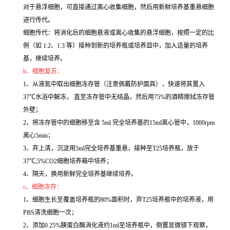
对于悬浮细胞，可直接通过离心收集细胞，然后用新鲜培养基重悬细胞
进行传代。
细胞传代：将消化后的细胞悬液或离心收集的悬浮细胞，按照一定的比
例（如 1:2、1:3 等）接种到新的培养瓶或培养皿中，加入适量的培养
基，继续培养。
b、细胞复苏：
1、从液氮中取出细胞冻存管（注意佩戴防护面具），快速将其置入
37℃水浴中解冻， 直至冻存管中无结晶，然后用75%的酒精擦拭冻存管
外壁；
2、将冻存管中的细胞移至含 5ml 完全培养基的15ml离心管中，1000rpm
离心5min；
3、弃上清，沉淀用5ml完全培养基重悬，接种至T25培养瓶，放于
37℃,5%CO2细胞培养箱中培养；
4、隔天，换用新鲜完全培养基继续培养。
c、细胞冻存：
1、细胞生长至覆盖培养瓶的80%面积时，弃T25培养瓶中的培养液，用
PBS清洗细胞一次；
2、添加0.25%胰蛋白酶消化液约1ml至培养瓶中，倒置显微镜下观察，