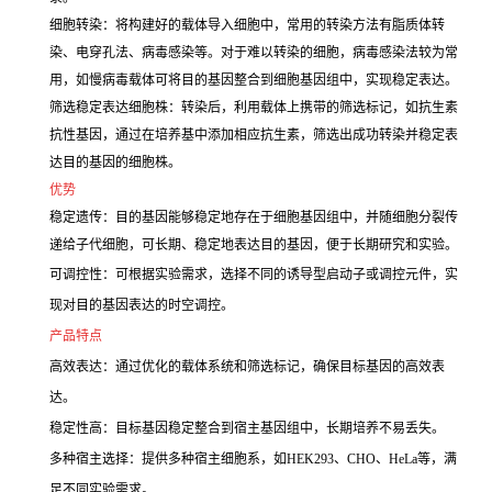
细胞转染：将构建好的载体导入细胞中，常用的转染方法有脂质体转
染、电穿孔法、病毒感染等。对于难以转染的细胞，病毒感染法较为常
用，如慢病毒载体可将目的基因整合到细胞基因组中，实现稳定表达。
筛选稳定表达细胞株：转染后，利用载体上携带的筛选标记，如抗生素
抗性基因，通过在培养基中添加相应抗生素，筛选出成功转染并稳定表
达目的基因的细胞株。
优势
稳定遗传：目的基因能够稳定地存在于细胞基因组中，并随细胞分裂传
递给子代细胞，可长期、稳定地表达目的基因，便于长期研究和实验。
可调控性：可根据实验需求，选择不同的诱导型启动子或调控元件，实
现对目的基因表达的时空调控。
产品特点
高效表达：通过优化的载体系统和筛选标记，确保目标基因的高效表
达。
稳定性高：目标基因稳定整合到宿主基因组中，长期培养不易丢失。
多种宿主选择：提供多种宿主细胞系，如HEK293、CHO、HeLa等，满
足不同实验需求。