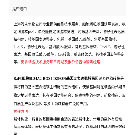
是否进口
上海雅吉生物公司专业提供细胞技术服务。细胞质粒基因诱导表达，稳
定细胞株pool，单克隆稳定细胞株筛选，药筛基因去除，诱导性表达质
粒构建，转基因表达鉴定，包括：基因敲入/敲除，常规基因稳转、
Luc1/2，诱导性表达，基因敲入/敲除，常规基因稳转、Luc1/2、诱导性
表达，基因原位敲入/敲除，Cre转染、单克隆筛选、药筛基因去除鉴定
等。
更多细胞技术服务项目周期及报价请咨询销售经理
BaF3细胞SL34A2-ROS1-D2033N基因过表达稳转株
因过表达稳转株是
指将目的基因整合进宿主细胞的基因组中，使该基因能在细胞内长期且
稳定地过量表达，其在基因功能研究、疾病模型的构建、药物筛选、蛋
白质生产以及基因 等多个领域有着广泛的应用。
构建方法
载体构建：将目的基因连接到合适的表达载体上，常用的载体有质粒、
病毒载体等。表达载体中通常含有强启动子，以驱动目的基因的高效转
录。