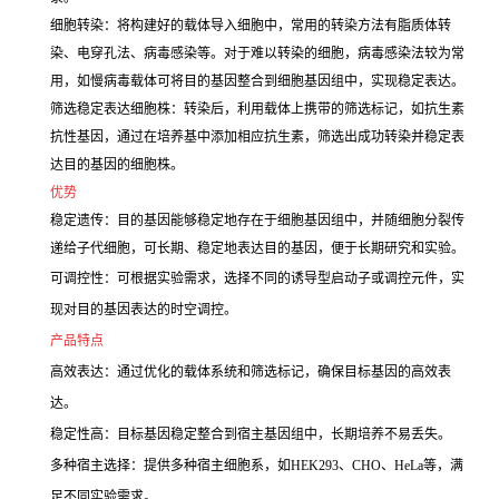
细胞转染：将构建好的载体导入细胞中，常用的转染方法有脂质体转
染、电穿孔法、病毒感染等。对于难以转染的细胞，病毒感染法较为常
用，如慢病毒载体可将目的基因整合到细胞基因组中，实现稳定表达。
筛选稳定表达细胞株：转染后，利用载体上携带的筛选标记，如抗生素
抗性基因，通过在培养基中添加相应抗生素，筛选出成功转染并稳定表
达目的基因的细胞株。
优势
稳定遗传：目的基因能够稳定地存在于细胞基因组中，并随细胞分裂传
递给子代细胞，可长期、稳定地表达目的基因，便于长期研究和实验。
可调控性：可根据实验需求，选择不同的诱导型启动子或调控元件，实
现对目的基因表达的时空调控。
产品特点
高效表达：通过优化的载体系统和筛选标记，确保目标基因的高效表
达。
稳定性高：目标基因稳定整合到宿主基因组中，长期培养不易丢失。
多种宿主选择：提供多种宿主细胞系，如HEK293、CHO、HeLa等，满
足不同实验需求。