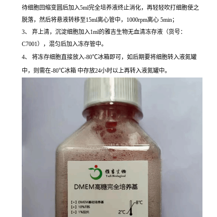
待细胞回缩变圆后加入5ml完全培养液终止消化，再轻轻吹打细胞使之
脱落，然后将悬液转移至15ml离心管中，1000rpm离心 5min；
3、 弃上清，沉淀细胞加入1ml的雅吉生物无血清冻存液（货号：
C7001），混匀后加入冻存管中。
4、 将冻存细胞直接放入-80℃冰箱即可，如后期要将细胞转入液氮罐
中，则需在-80℃冰箱 中存放24小时以上再转入液氮罐中。