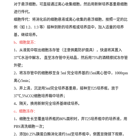
对于悬浮细胞，可直接通过离心收集细胞，然后用新鲜培养基重悬细胞
进行传代。
细胞传代：将消化后的细胞悬液或离心收集的悬浮细胞，按照一定的比
例（如 1:2、1:3 等）接种到新的培养瓶或培养皿中，加入适量的培养
基，继续培养。
b、细胞复苏：
1、从液氮中取出细胞冻存管（注意佩戴防护面具），快速将其置入
37℃水浴中解冻， 直至冻存管中无结晶，然后用75%的酒精擦拭冻存管
外壁；
2、将冻存管中的细胞移至含 5ml 完全培养基的15ml离心管中，1000rpm
离心5min；
3、弃上清，沉淀用5ml完全培养基重悬，接种至T25培养瓶，放于
37℃,5%CO2细胞培养箱中培养；
4、隔天，换用新鲜完全培养基继续培养。
c、细胞冻存：
1、细胞生长至覆盖培养瓶的80%面积时，弃T25培养瓶中的培养液，用
PBS清洗细胞一次；
2、添加0.25%胰蛋白酶消化液约1ml至培养瓶中，倒置显微镜下观察，