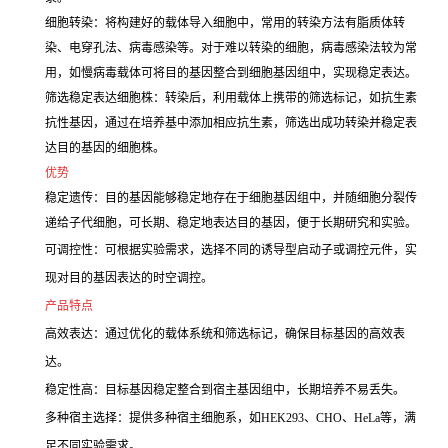
细胞转染：将构建好的载体导入细胞中，常用的转染方法有脂质体转
染、电穿孔法、病毒感染等。对于难以转染的细胞，病毒感染法较为常
用，如慢病毒载体可将目的基因整合到细胞基因组中，实现稳定表达。
筛选稳定表达细胞株：转染后，利用载体上携带的筛选标记，如抗生素
抗性基因，通过在培养基中添加相应抗生素，筛选出成功转染并稳定表
达目的基因的细胞株。
优势
稳定遗传：目的基因能够稳定地存在于细胞基因组中，并随细胞分裂传
递给子代细胞，可长期、稳定地表达目的基因，便于长期研究和实验。
可调控性：可根据实验需求，选择不同的诱导型启动子或调控元件，实
现对目的基因表达的时空调控。
产品特点
高效表达：通过优化的载体系统和筛选标记，确保目标基因的高效表
达。
稳定性高：目标基因稳定整合到宿主基因组中，长期培养不易丢失。
多种宿主选择：提供多种宿主细胞系，如HEK293、CHO、HeLa等，满
足不同实验需求。