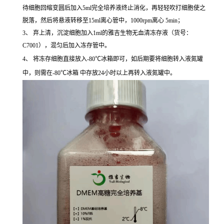
待细胞回缩变圆后加入5ml完全培养液终止消化，再轻轻吹打细胞使之
脱落，然后将悬液转移至15ml离心管中，1000rpm离心 5min；
3、 弃上清，沉淀细胞加入1ml的雅吉生物无血清冻存液（货号：
C7001），混匀后加入冻存管中。
4、 将冻存细胞直接放入-80℃冰箱即可，如后期要将细胞转入液氮罐
中，则需在-80℃冰箱 中存放24小时以上再转入液氮罐中。