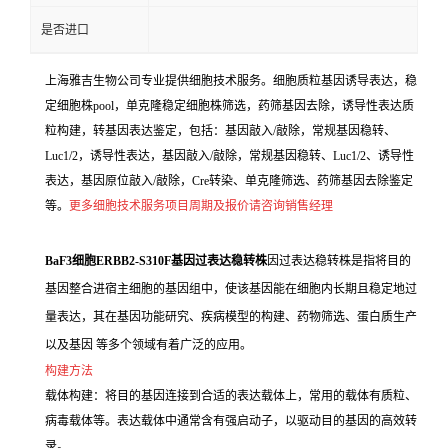
是否进口
上海雅吉生物公司专业提供细胞技术服务。细胞质粒基因诱导表达，稳
定细胞株pool，单克隆稳定细胞株筛选，药筛基因去除，诱导性表达质
粒构建，转基因表达鉴定，包括：基因敲入/敲除，常规基因稳转、
Luc1/2，诱导性表达，基因敲入/敲除，常规基因稳转、Luc1/2、诱导性
表达，基因原位敲入/敲除，Cre转染、单克隆筛选、药筛基因去除鉴定
等。
更多细胞技术服务项目周期及报价请咨询销售经理
BaF3细胞ERBB2-S310F基因过表达稳转株
因过表达稳转株是指将目的
基因整合进宿主细胞的基因组中，使该基因能在细胞内长期且稳定地过
量表达，其在基因功能研究、疾病模型的构建、药物筛选、蛋白质生产
以及基因 等多个领域有着广泛的应用。
构建方法
载体构建：将目的基因连接到合适的表达载体上，常用的载体有质粒、
病毒载体等。表达载体中通常含有强启动子，以驱动目的基因的高效转
录。