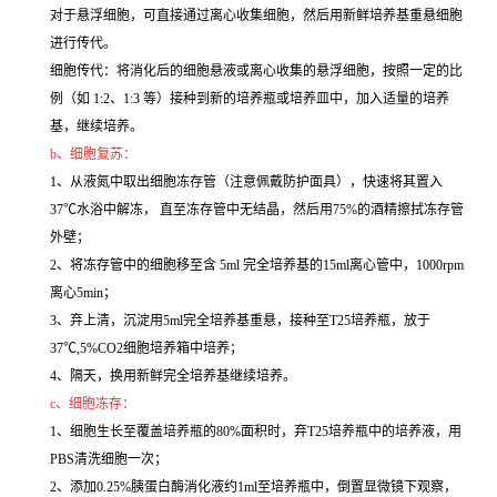
对于悬浮细胞，可直接通过离心收集细胞，然后用新鲜培养基重悬细胞
进行传代。
细胞传代：将消化后的细胞悬液或离心收集的悬浮细胞，按照一定的比
例（如 1:2、1:3 等）接种到新的培养瓶或培养皿中，加入适量的培养
基，继续培养。
b、细胞复苏：
1、从液氮中取出细胞冻存管（注意佩戴防护面具），快速将其置入
37℃水浴中解冻， 直至冻存管中无结晶，然后用75%的酒精擦拭冻存管
外壁；
2、将冻存管中的细胞移至含 5ml 完全培养基的15ml离心管中，1000rpm
离心5min；
3、弃上清，沉淀用5ml完全培养基重悬，接种至T25培养瓶，放于
37℃,5%CO2细胞培养箱中培养；
4、隔天，换用新鲜完全培养基继续培养。
c、细胞冻存：
1、细胞生长至覆盖培养瓶的80%面积时，弃T25培养瓶中的培养液，用
PBS清洗细胞一次；
2、添加0.25%胰蛋白酶消化液约1ml至培养瓶中，倒置显微镜下观察，