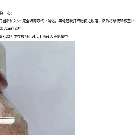
细胞一次；
圆后加入5ml完全培养液终止消化，再轻轻吹打细胞使之脱落，然后将悬液转移至15ml离心
后加入冻存管中。
0℃冰箱 中存放24小时以上再转入液氮罐中。