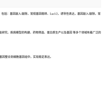
括：基因敲入/敲除，常规基因稳转、Luc1/2，诱导性表达，基因敲入/敲除，常
能研究、疾病模型的构建、药物筛选、蛋白质生产以及基因 等多个领域有着广泛的
基因整合到细胞基因组中，实现稳定表达。