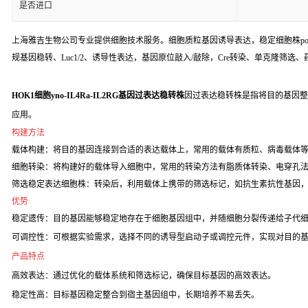
是否进口
上海雅吉生物公司专业提供细胞技术服务。细胞质粒基因诱导表达，稳定细胞株poo
规基因稳转、Luc1/2、诱导性表达，基因原位敲入/敲除，Cre转染、单克隆筛选
HOK1细胞yno-IL4Ra-IL2RG基因过表达稳转株
因过表达稳转株是指将目的基因整
应用。
构建方法
载体构建：将目的基因连接到合适的表达载体上，常用的载体有质粒、病毒载体
细胞转染：将构建好的载体导入细胞中，常用的转染方法有脂质体转染、电穿孔
筛选稳定表达细胞株：转染后，利用载体上携带的筛选标记，如抗生素抗性基因
优势
稳定遗传：目的基因能够稳定地存在于细胞基因组中，并随细胞分裂传递给子代
可调控性：可根据实验需求，选择不同的诱导型启动子或调控元件，实现对目的
产品特点
高效表达：通过优化的载体系统和筛选标记，确保目标基因的高效表达。
稳定性高：目标基因稳定整合到宿主基因组中，长期培养不易丢失。