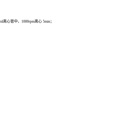
管中，1000rpm离心 5min；