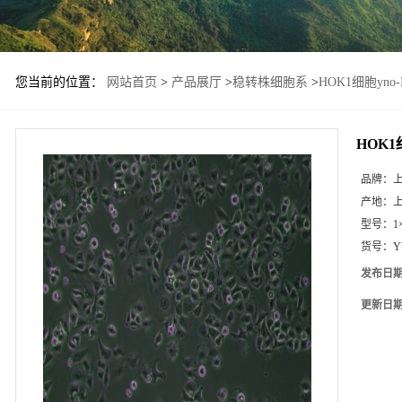
您当前的位置：
网站首页
>
产品展厅
>
稳转株细胞系
>
HOK1细胞yno
HOK1
品牌：
产地：
型号：
1
货号：
Y
发布日
更新日