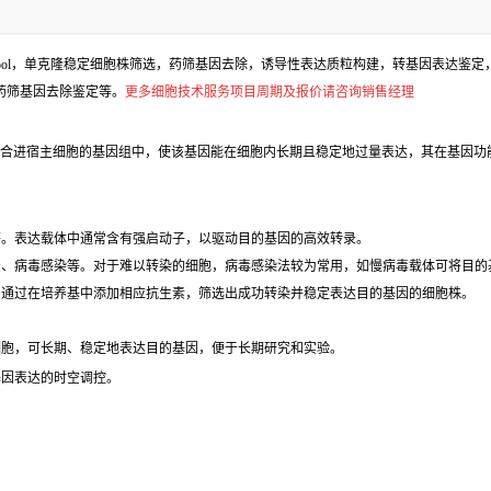
l，单克隆稳定细胞株筛选，药筛基因去除，诱导性表达质粒构建，转基因表达鉴定，包
、药筛基因去除鉴定等。
更多细胞技术服务项目周期及报价请咨询销售经理
合进宿主细胞的基因组中，使该基因能在细胞内长期且稳定地过量表达，其在基因功
等。表达载体中通常含有强启动子，以驱动目的基因的高效转录。
法、病毒感染等。对于难以转染的细胞，病毒感染法较为常用，如慢病毒载体可将目的
，通过在培养基中添加相应抗生素，筛选出成功转染并稳定表达目的基因的细胞株。
细胞，可长期、稳定地表达目的基因，便于长期研究和实验。
基因表达的时空调控。