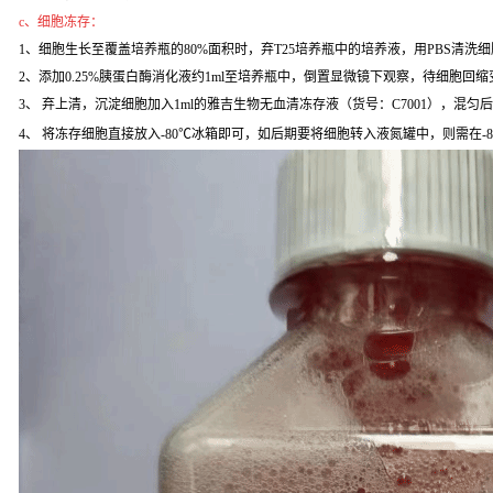
c、细胞冻存：
1、细胞生长至覆盖培养瓶的80%面积时，弃T25培养瓶中的培养液，用PBS清洗
2、添加0.25%胰蛋白酶消化液约1ml至培养瓶中，倒置显微镜下观察，待细胞回缩变
3、 弃上清，沉淀细胞加入1ml的雅吉生物无血清冻存液（货号：C7001），混匀
4、 将冻存细胞直接放入-80℃冰箱即可，如后期要将细胞转入液氮罐中，则需在-8