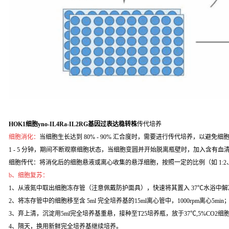
HOK1细胞yno-IL4Ra-IL2RG基因过表达稳转株
传代培养
细胞消化：
当细胞生长达到 80% - 90% 汇合度时，需要进行传代培养，以避免细
1 - 5 分钟，期间不断观察细胞状态，当细胞变圆并开始脱离瓶壁时，加入含
细胞传代：将消化后的细胞悬液或离心收集的悬浮细胞，按照一定的比例（如 1:2
b、细胞复苏：
1、从液氮中取出细胞冻存管（注意佩戴防护面具），快速将其置入 37℃水浴中解
2、将冻存管中的细胞移至含 5ml 完全培养基的15ml离心管中，1000rpm离心5min
3、弃上清，沉淀用5ml完全培养基重悬，接种至T25培养瓶，放于37℃,5%CO2
4、隔天，换用新鲜完全培养基继续培养。