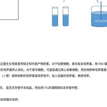
胞过度生长导致营养缺乏和代谢产物积累。对于贴壁细胞，首先吸去培养基，用 PBS 缓冲液清洗
有血清的培养基终止消化。对于悬浮细胞，可直接通过离心收集细胞，然后用新鲜培养基
、1:3 等）接种到新的培养瓶或培养皿中，加入适量的培养基，继续培养。
冻， 直至冻存管中无结晶，然后用75%的酒精擦拭冻存管外壁；
；
细胞培养箱中培养；