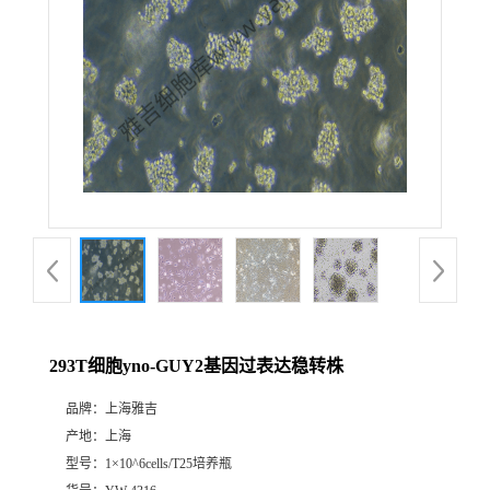
293T细胞yno-GUY2基因过表达稳转株
品牌：
上海雅吉
产地：
上海
型号：
1×10^6cells/T25培养瓶