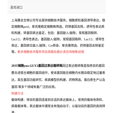
是否进口
上海雅吉生物公司专业提供细胞技术服务。细胞质粒基因诱导表达，稳
定细胞株pool，单克隆稳定细胞株筛选，药筛基因去除，诱导性表达质
粒构建，转基因表达鉴定，包括：基因敲入/敲除，常规基因稳转、
Luc1/2，诱导性表达，基因敲入/敲除，常规基因稳转、Luc1/2、诱导性
表达，基因原位敲入/敲除，Cre转染、单克隆筛选、药筛基因去除鉴定
等。
更多细胞技术服务项目周期及报价请咨询销售经理
293T细胞yno-GUY2基因过表达稳转株
因过表达稳转株是指将目的基因
整合进宿主细胞的基因组中，使该基因能在细胞内长期且稳定地过量表
达，其在基因功能研究、疾病模型的构建、药物筛选、蛋白质生产以及
基因 等多个领域有着广泛的应用。
构建方法
载体构建：将目的基因连接到合适的表达载体上，常用的载体有质粒、
病毒载体等。表达载体中通常含有强启动子，以驱动目的基因的高效转
录。