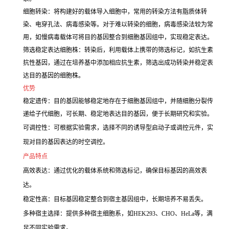
细胞转染：将构建好的载体导入细胞中，常用的转染方法有脂质体转
染、电穿孔法、病毒感染等。对于难以转染的细胞，病毒感染法较为常
用，如慢病毒载体可将目的基因整合到细胞基因组中，实现稳定表达。
筛选稳定表达细胞株：转染后，利用载体上携带的筛选标记，如抗生素
抗性基因，通过在培养基中添加相应抗生素，筛选出成功转染并稳定表
达目的基因的细胞株。
优势
稳定遗传：目的基因能够稳定地存在于细胞基因组中，并随细胞分裂传
递给子代细胞，可长期、稳定地表达目的基因，便于长期研究和实验。
可调控性：可根据实验需求，选择不同的诱导型启动子或调控元件，实
现对目的基因表达的时空调控。
产品特点
高效表达：通过优化的载体系统和筛选标记，确保目标基因的高效表
达。
稳定性高：目标基因稳定整合到宿主基因组中，长期培养不易丢失。
多种宿主选择：提供多种宿主细胞系，如HEK293、CHO、HeLa等，满
足不同实验需求。