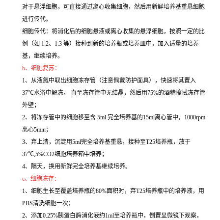
对于悬浮细胞，可直接通过离心收集细胞，然后用新鲜培养基重悬细胞
进行传代。
细胞传代：将消化后的细胞悬液或离心收集的悬浮细胞，按照一定的比
例（如 1:2、1:3 等）接种到新的培养瓶或培养皿中，加入适量的培养
基，继续培养。
b、细胞复苏：
1、从液氮中取出细胞冻存管（注意佩戴防护面具），快速将其置入
37℃水浴中解冻， 直至冻存管中无结晶，然后用75%的酒精擦拭冻存管
外壁；
2、将冻存管中的细胞移至含 5ml 完全培养基的15ml离心管中，1000rpm
离心5min；
3、弃上清，沉淀用5ml完全培养基重悬，接种至T25培养瓶，放于
37℃,5%CO2细胞培养箱中培养；
4、隔天，换用新鲜完全培养基继续培养。
c、细胞冻存：
1、细胞生长至覆盖培养瓶的80%面积时，弃T25培养瓶中的培养液，用
PBS清洗细胞一次；
2、添加0.25%胰蛋白酶消化液约1ml至培养瓶中，倒置显微镜下观察，