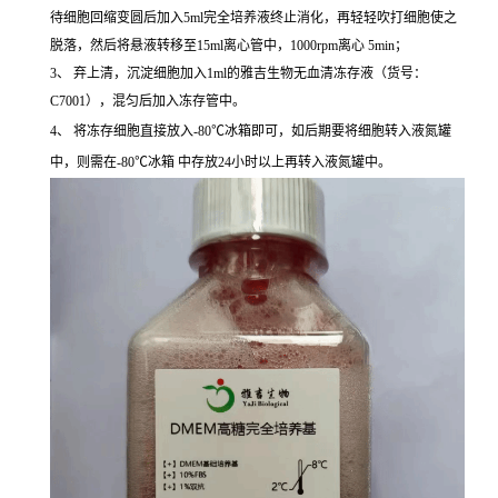
待细胞回缩变圆后加入5ml完全培养液终止消化，再轻轻吹打细胞使之
脱落，然后将悬液转移至15ml离心管中，1000rpm离心 5min；
3、 弃上清，沉淀细胞加入1ml的雅吉生物无血清冻存液（货号：
C7001），混匀后加入冻存管中。
4、 将冻存细胞直接放入-80℃冰箱即可，如后期要将细胞转入液氮罐
中，则需在-80℃冰箱 中存放24小时以上再转入液氮罐中。