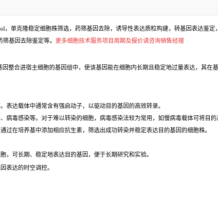
l，单克隆稳定细胞株筛选，药筛基因去除，诱导性表达质粒构建，转基因表达鉴定，包
、药筛基因去除鉴定等。
更多细胞技术服务项目周期及报价请咨询销售经理
基因整合进宿主细胞的基因组中，使该基因能在细胞内长期且稳定地过量表达，其在基
等。表达载体中通常含有强启动子，以驱动目的基因的高效转录。
法、病毒感染等。对于难以转染的细胞，病毒感染法较为常用，如慢病毒载体可将目的
，通过在培养基中添加相应抗生素，筛选出成功转染并稳定表达目的基因的细胞株。
细胞，可长期、稳定地表达目的基因，便于长期研究和实验。
基因表达的时空调控。