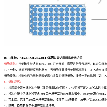
BaF3细胞STAT5-Lu2-IL7Ra-RLF2基因过表达稳转株
传代培养
细胞消化：
当细胞生长达到 80% - 90% 汇合度时，需要进行传代培养，以避免细
1 - 5 分钟，期间不断观察细胞状态，当细胞变圆并开始脱离瓶壁时，加入含
细胞传代：将消化后的细胞悬液或离心收集的悬浮细胞，按照一定的比例（如 1:2
b、细胞复苏：
1、从液氮中取出细胞冻存管（注意佩戴防护面具），快速将其置入 37℃水浴中解
2、将冻存管中的细胞移至含 5ml 完全培养基的15ml离心管中，1000rpm离心5min
3、弃上清，沉淀用5ml完全培养基重悬，接种至T25培养瓶，放于37℃,5%CO2
4、隔天，换用新鲜完全培养基继续培养。