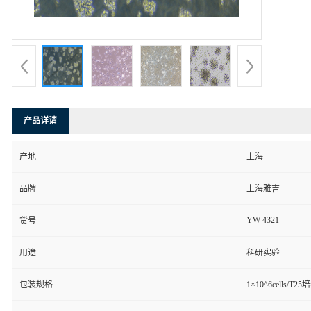
产品详请
产地
上海
品牌
上海雅吉
YW-4321
货号
用途
科研实验
包装规格
1×10^6cells/T2