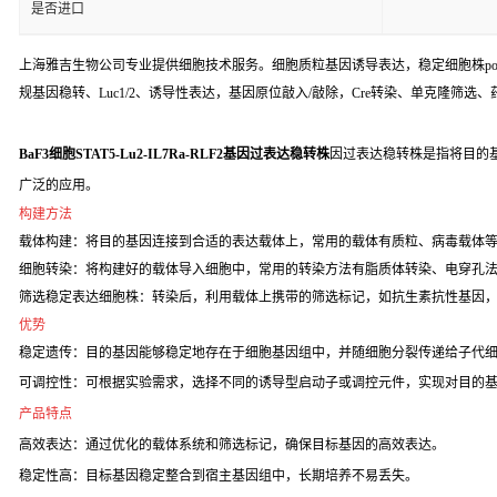
是否进口
上海雅吉生物公司专业提供细胞技术服务。细胞质粒基因诱导表达，稳定细胞株poo
规基因稳转、Luc1/2、诱导性表达，基因原位敲入/敲除，Cre转染、单克隆筛选
BaF3细胞STAT5-Lu2-IL7Ra-RLF2基因过表达稳转株
因过表达稳转株是指将目的
广泛的应用。
构建方法
载体构建：将目的基因连接到合适的表达载体上，常用的载体有质粒、病毒载体
细胞转染：将构建好的载体导入细胞中，常用的转染方法有脂质体转染、电穿孔
筛选稳定表达细胞株：转染后，利用载体上携带的筛选标记，如抗生素抗性基因
优势
稳定遗传：目的基因能够稳定地存在于细胞基因组中，并随细胞分裂传递给子代
可调控性：可根据实验需求，选择不同的诱导型启动子或调控元件，实现对目的
产品特点
高效表达：通过优化的载体系统和筛选标记，确保目标基因的高效表达。
稳定性高：目标基因稳定整合到宿主基因组中，长期培养不易丢失。