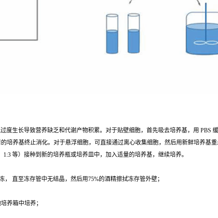
胞过度生长导致营养缺乏和代谢产物积累。对于贴壁细胞，首先吸去培养基，用 PBS 缓冲液清洗
有血清的培养基终止消化。对于悬浮细胞，可直接通过离心收集细胞，然后用新鲜培养基
、1:3 等）接种到新的培养瓶或培养皿中，加入适量的培养基，继续培养。
冻， 直至冻存管中无结晶，然后用75%的酒精擦拭冻存管外壁；
；
细胞培养箱中培养；