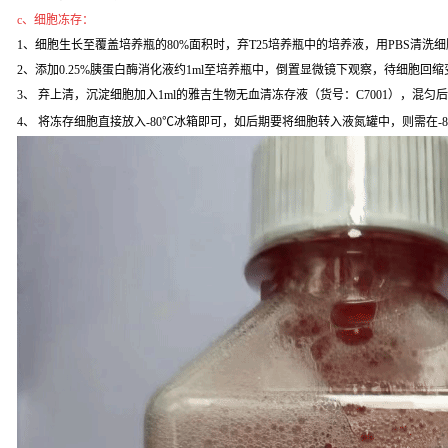
c、细胞冻存：
1、细胞生长至覆盖培养瓶的80%面积时，弃T25培养瓶中的培养液，用PBS清洗
2、添加0.25%胰蛋白酶消化液约1ml至培养瓶中，倒置显微镜下观察，待细胞回缩变
3、 弃上清，沉淀细胞加入1ml的雅吉生物无血清冻存液（货号：C7001），混匀
4、 将冻存细胞直接放入-80℃冰箱即可，如后期要将细胞转入液氮罐中，则需在-8