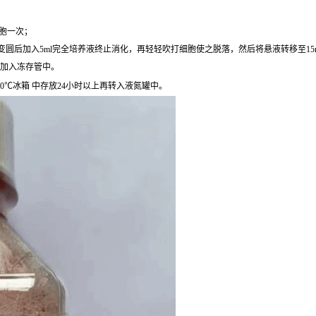
细胞一次；
圆后加入5ml完全培养液终止消化，再轻轻吹打细胞使之脱落，然后将悬液转移至15ml离心
后加入冻存管中。
0℃冰箱 中存放24小时以上再转入液氮罐中。