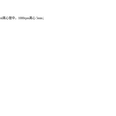
管中，1000rpm离心 5min；