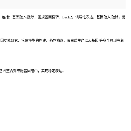
括：基因敲入/敲除，常规基因稳转、Luc1/2，诱导性表达，基因敲入/敲除，常
因功能研究、疾病模型的构建、药物筛选、蛋白质生产以及基因 等多个领域有着
基因整合到细胞基因组中，实现稳定表达。