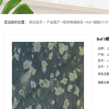
您当前的位置：
网站首页
>
产品展厅
>
稳转株细胞系
>
BaF3细胞STA
BaF3
品牌：
产地：
型号：
1
货号：
Y
发布日
更新日