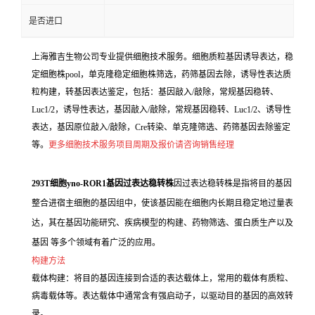
是否进口
上海雅吉生物公司专业提供细胞技术服务。细胞质粒基因诱导表达，稳
定细胞株pool，单克隆稳定细胞株筛选，药筛基因去除，诱导性表达质
粒构建，转基因表达鉴定，包括：基因敲入/敲除，常规基因稳转、
Luc1/2，诱导性表达，基因敲入/敲除，常规基因稳转、Luc1/2、诱导性
表达，基因原位敲入/敲除，Cre转染、单克隆筛选、药筛基因去除鉴定
等。
更多细胞技术服务项目周期及报价请咨询销售经理
293T细胞yno-ROR1基因过表达稳转株
因过表达稳转株是指将目的基因
整合进宿主细胞的基因组中，使该基因能在细胞内长期且稳定地过量表
达，其在基因功能研究、疾病模型的构建、药物筛选、蛋白质生产以及
基因 等多个领域有着广泛的应用。
构建方法
载体构建：将目的基因连接到合适的表达载体上，常用的载体有质粒、
病毒载体等。表达载体中通常含有强启动子，以驱动目的基因的高效转
录。