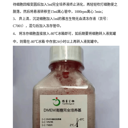
待细胞回缩变圆后加入5ml完全培养液终止消化，再轻轻吹打细胞使之
脱落，然后将悬液转移至15ml离心管中，1000rpm离心 5min；
3、 弃上清，沉淀细胞加入1ml的雅吉生物无血清冻存液（货号：
C7001），混匀后加入冻存管中。
4、 将冻存细胞直接放入-80℃冰箱即可，如后期要将细胞转入液氮罐
中，则需在-80℃冰箱 中存放24小时以上再转入液氮罐中。