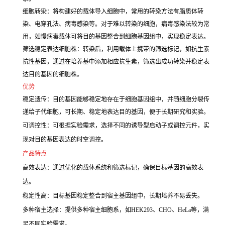
细胞转染：将构建好的载体导入细胞中，常用的转染方法有脂质体转
染、电穿孔法、病毒感染等。对于难以转染的细胞，病毒感染法较为常
用，如慢病毒载体可将目的基因整合到细胞基因组中，实现稳定表达。
筛选稳定表达细胞株：转染后，利用载体上携带的筛选标记，如抗生素
抗性基因，通过在培养基中添加相应抗生素，筛选出成功转染并稳定表
达目的基因的细胞株。
优势
稳定遗传：目的基因能够稳定地存在于细胞基因组中，并随细胞分裂传
递给子代细胞，可长期、稳定地表达目的基因，便于长期研究和实验。
可调控性：可根据实验需求，选择不同的诱导型启动子或调控元件，实
现对目的基因表达的时空调控。
产品特点
高效表达：通过优化的载体系统和筛选标记，确保目标基因的高效表
达。
稳定性高：目标基因稳定整合到宿主基因组中，长期培养不易丢失。
多种宿主选择：提供多种宿主细胞系，如HEK293、CHO、HeLa等，满
足不同实验需求。