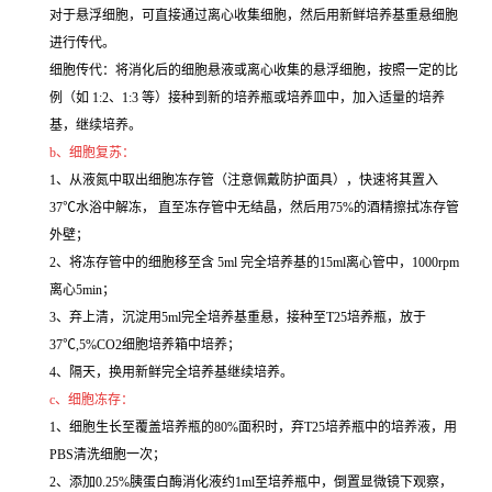
对于悬浮细胞，可直接通过离心收集细胞，然后用新鲜培养基重悬细胞
进行传代。
细胞传代：将消化后的细胞悬液或离心收集的悬浮细胞，按照一定的比
例（如 1:2、1:3 等）接种到新的培养瓶或培养皿中，加入适量的培养
基，继续培养。
b、细胞复苏：
1、从液氮中取出细胞冻存管（注意佩戴防护面具），快速将其置入
37℃水浴中解冻， 直至冻存管中无结晶，然后用75%的酒精擦拭冻存管
外壁；
2、将冻存管中的细胞移至含 5ml 完全培养基的15ml离心管中，1000rpm
离心5min；
3、弃上清，沉淀用5ml完全培养基重悬，接种至T25培养瓶，放于
37℃,5%CO2细胞培养箱中培养；
4、隔天，换用新鲜完全培养基继续培养。
c、细胞冻存：
1、细胞生长至覆盖培养瓶的80%面积时，弃T25培养瓶中的培养液，用
PBS清洗细胞一次；
2、添加0.25%胰蛋白酶消化液约1ml至培养瓶中，倒置显微镜下观察，