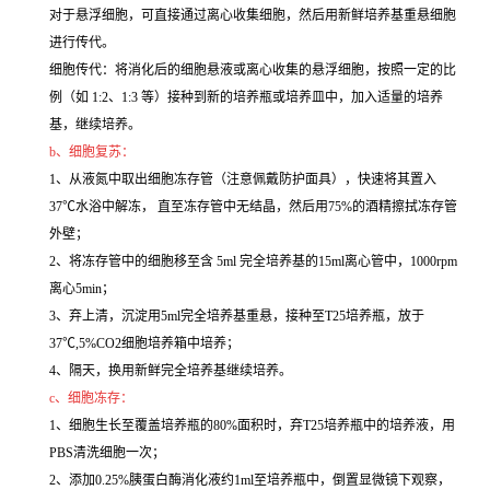
对于悬浮细胞，可直接通过离心收集细胞，然后用新鲜培养基重悬细胞
进行传代。
细胞传代：将消化后的细胞悬液或离心收集的悬浮细胞，按照一定的比
例（如 1:2、1:3 等）接种到新的培养瓶或培养皿中，加入适量的培养
基，继续培养。
b、细胞复苏：
1、从液氮中取出细胞冻存管（注意佩戴防护面具），快速将其置入
37℃水浴中解冻， 直至冻存管中无结晶，然后用75%的酒精擦拭冻存管
外壁；
2、将冻存管中的细胞移至含 5ml 完全培养基的15ml离心管中，1000rpm
离心5min；
3、弃上清，沉淀用5ml完全培养基重悬，接种至T25培养瓶，放于
37℃,5%CO2细胞培养箱中培养；
4、隔天，换用新鲜完全培养基继续培养。
c、细胞冻存：
1、细胞生长至覆盖培养瓶的80%面积时，弃T25培养瓶中的培养液，用
PBS清洗细胞一次；
2、添加0.25%胰蛋白酶消化液约1ml至培养瓶中，倒置显微镜下观察，