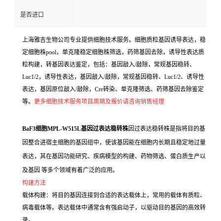
是否进口
上海雅吉生物公司专业提供细胞技术服务。细胞质粒基因诱导表达，稳
定细胞株pool，单克隆稳定细胞株筛选，药筛基因去除，诱导性表达质
粒构建，转基因表达鉴定，包括：基因敲入/敲除，常规基因稳转、
Luc1/2，诱导性表达，基因敲入/敲除，常规基因稳转、Luc1/2、诱导性
表达，基因原位敲入/敲除，Cre转染、单克隆筛选、药筛基因去除鉴定
等。
更多细胞技术服务项目周期及报价请咨询销售经理
BaF3细胞MPL-W515L基因过表达稳转株
因过表达稳转株是指将目的基
因整合进宿主细胞的基因组中，使该基因能在细胞内长期且稳定地过量
表达，其在基因功能研究、疾病模型的构建、药物筛选、蛋白质生产以
及基因 等多个领域有着广泛的应用。
构建方法
载体构建：将目的基因连接到合适的表达载体上，常用的载体有质粒、
病毒载体等。表达载体中通常含有强启动子，以驱动目的基因的高效转
录。