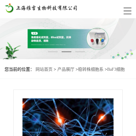
您当前的位置：
网站首页
>
产品展厅
>
稳转株细胞系
>
BaF3细胞
MPL-W515L基因过表达稳转株