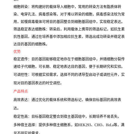
细胞转染：将构建好的载体导入细胞中，常用的转染方法有脂质体转
染、电穿孔法、病毒感染等。对于难以转染的细胞，病毒感染法较为常
用，如慢病毒载体可将目的基因整合到细胞基因组中，实现稳定表达。
筛选稳定表达细胞株：转染后，利用载体上携带的筛选标记，如抗生素
抗性基因，通过在培养基中添加相应抗生素，筛选出成功转染并稳定表
达目的基因的细胞株。
优势
稳定遗传：目的基因能够稳定地存在于细胞基因组中，并随细胞分裂传
递给子代细胞，可长期、稳定地表达目的基因，便于长期研究和实验。
可调控性：可根据实验需求，选择不同的诱导型启动子或调控元件，实
现对目的基因表达的时空调控。
产品特点
高效表达：通过优化的载体系统和筛选标记，确保目标基因的高效表
达。
稳定性高：目标基因稳定整合到宿主基因组中，长期培养不易丢失。
多种宿主选择：提供多种宿主细胞系，如HEK293、CHO、HeLa等，满
足不同实验需求。