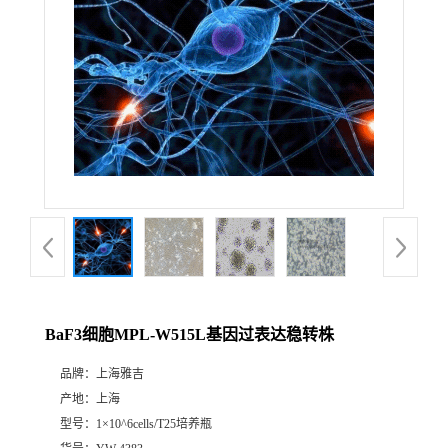
BaF3细胞MPL-W515L基因过表达稳转株
品牌：
上海雅吉
产地：
上海
型号：
1×10^6cells/T25培养瓶