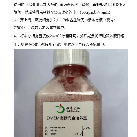
待细胞回缩变圆后加入5ml完全培养液终止消化，再轻轻吹打细胞使之
脱落，然后将悬液转移至15ml离心管中，1000rpm离心 5min；
3、 弃上清，沉淀细胞加入1ml的雅吉生物无血清冻存液（货号：
C7001），混匀后加入冻存管中。
4、 将冻存细胞直接放入-80℃冰箱即可，如后期要将细胞转入液氮罐
中，则需在-80℃冰箱 中存放24小时以上再转入液氮罐中。