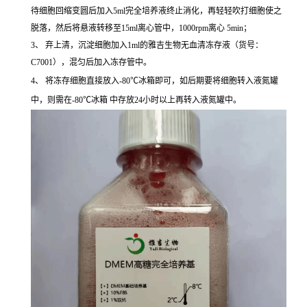
待细胞回缩变圆后加入5ml完全培养液终止消化，再轻轻吹打细胞使之
脱落，然后将悬液转移至15ml离心管中，1000rpm离心 5min；
3、 弃上清，沉淀细胞加入1ml的雅吉生物无血清冻存液（货号：
C7001），混匀后加入冻存管中。
4、 将冻存细胞直接放入-80℃冰箱即可，如后期要将细胞转入液氮罐
中，则需在-80℃冰箱 中存放24小时以上再转入液氮罐中。