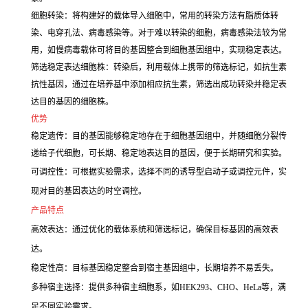
细胞转染：将构建好的载体导入细胞中，常用的转染方法有脂质体转
染、电穿孔法、病毒感染等。对于难以转染的细胞，病毒感染法较为常
用，如慢病毒载体可将目的基因整合到细胞基因组中，实现稳定表达。
筛选稳定表达细胞株：转染后，利用载体上携带的筛选标记，如抗生素
抗性基因，通过在培养基中添加相应抗生素，筛选出成功转染并稳定表
达目的基因的细胞株。
优势
稳定遗传：目的基因能够稳定地存在于细胞基因组中，并随细胞分裂传
递给子代细胞，可长期、稳定地表达目的基因，便于长期研究和实验。
可调控性：可根据实验需求，选择不同的诱导型启动子或调控元件，实
现对目的基因表达的时空调控。
产品特点
高效表达：通过优化的载体系统和筛选标记，确保目标基因的高效表
达。
稳定性高：目标基因稳定整合到宿主基因组中，长期培养不易丢失。
多种宿主选择：提供多种宿主细胞系，如HEK293、CHO、HeLa等，满
足不同实验需求。