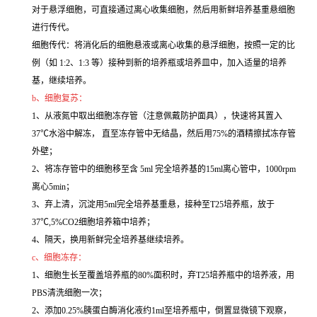
对于悬浮细胞，可直接通过离心收集细胞，然后用新鲜培养基重悬细胞
进行传代。
细胞传代：将消化后的细胞悬液或离心收集的悬浮细胞，按照一定的比
例（如 1:2、1:3 等）接种到新的培养瓶或培养皿中，加入适量的培养
基，继续培养。
b、细胞复苏：
1、从液氮中取出细胞冻存管（注意佩戴防护面具），快速将其置入
37℃水浴中解冻， 直至冻存管中无结晶，然后用75%的酒精擦拭冻存管
外壁；
2、将冻存管中的细胞移至含 5ml 完全培养基的15ml离心管中，1000rpm
离心5min；
3、弃上清，沉淀用5ml完全培养基重悬，接种至T25培养瓶，放于
37℃,5%CO2细胞培养箱中培养；
4、隔天，换用新鲜完全培养基继续培养。
c、细胞冻存：
1、细胞生长至覆盖培养瓶的80%面积时，弃T25培养瓶中的培养液，用
PBS清洗细胞一次；
2、添加0.25%胰蛋白酶消化液约1ml至培养瓶中，倒置显微镜下观察，