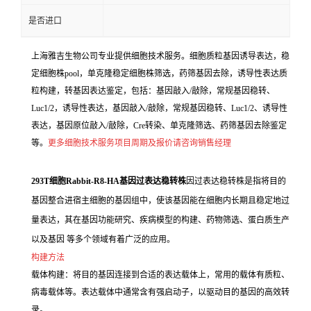
是否进口
上海雅吉生物公司专业提供细胞技术服务。细胞质粒基因诱导表达，稳
定细胞株pool，单克隆稳定细胞株筛选，药筛基因去除，诱导性表达质
粒构建，转基因表达鉴定，包括：基因敲入/敲除，常规基因稳转、
Luc1/2，诱导性表达，基因敲入/敲除，常规基因稳转、Luc1/2、诱导性
表达，基因原位敲入/敲除，Cre转染、单克隆筛选、药筛基因去除鉴定
等。
更多细胞技术服务项目周期及报价请咨询销售经理
293T细胞Rabbit-R8-HA基因过表达稳转株
因过表达稳转株是指将目的
基因整合进宿主细胞的基因组中，使该基因能在细胞内长期且稳定地过
量表达，其在基因功能研究、疾病模型的构建、药物筛选、蛋白质生产
以及基因 等多个领域有着广泛的应用。
构建方法
载体构建：将目的基因连接到合适的表达载体上，常用的载体有质粒、
病毒载体等。表达载体中通常含有强启动子，以驱动目的基因的高效转
录。