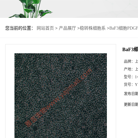
您当前的位置：
网站首页
>
产品展厅
>
稳转株细胞系
>
BaF3细胞PDG
BaF3
品牌：
产地：
型号：
1
货号：
Y
发布日
更新日