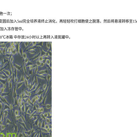
细胞一次；
圆后加入5ml完全培养液终止消化，再轻轻吹打细胞使之脱落，然后将悬液转移至15ml离心
后加入冻存管中。
0℃冰箱 中存放24小时以上再转入液氮罐中。