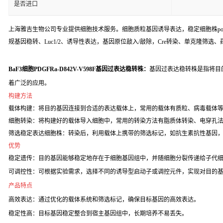
是否进口
上海雅吉生物公司专业提供细胞技术服务。细胞质粒基因诱导表达，稳定细胞株poo
规基因稳转、Luc1/2、诱导性表达，基因原位敲入/敲除，Cre转染、单克隆筛选
BaF3细胞PDGFRa-D842V-V598F基因过表达稳转株：
基因过表达稳转株是指将目
着广泛的应用。
构建方法
载体构建：将目的基因连接到合适的表达载体上，常用的载体有质粒、病毒载体
细胞转染：将构建好的载体导入细胞中，常用的转染方法有脂质体转染、电穿孔
筛选稳定表达细胞株：转染后，利用载体上携带的筛选标记，如抗生素抗性基因
优势
稳定遗传：目的基因能够稳定地存在于细胞基因组中，并随细胞分裂传递给子代
可调控性：可根据实验需求，选择不同的诱导型启动子或调控元件，实现对目的
产品特点
高效表达：通过优化的载体系统和筛选标记，确保目标基因的高效表达。
稳定性高：目标基因稳定整合到宿主基因组中，长期培养不易丢失。