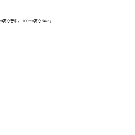
管中，1000rpm离心 5min；