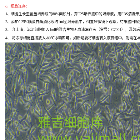
c、细胞冻存：
1、细胞生长至覆盖培养瓶的80%面积时，弃T25培养瓶中的培养液，用PBS清洗
2、添加0.25%胰蛋白酶消化液约1ml至培养瓶中，倒置显微镜下观察，待细胞回缩变
3、 弃上清，沉淀细胞加入1ml的雅吉生物无血清冻存液（货号：C7001），混匀
4、 将冻存细胞直接放入-80℃冰箱即可，如后期要将细胞转入液氮罐中，则需在-8