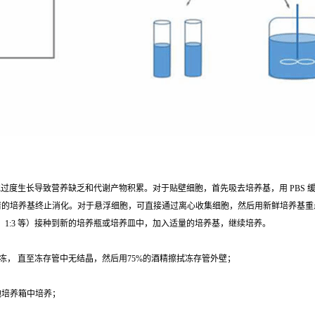
胞过度生长导致营养缺乏和代谢产物积累。对于贴壁细胞，首先吸去培养基，用 PBS 缓冲液清洗
有血清的培养基终止消化。对于悬浮细胞，可直接通过离心收集细胞，然后用新鲜培养基
、1:3 等）接种到新的培养瓶或培养皿中，加入适量的培养基，继续培养。
冻， 直至冻存管中无结晶，然后用75%的酒精擦拭冻存管外壁；
；
细胞培养箱中培养；