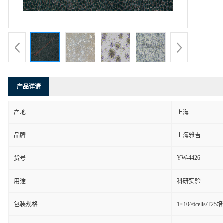
产品详请
产地
上海
品牌
上海雅吉
YW-4426
货号
用途
科研实验
包装规格
1×10^6cells/T2