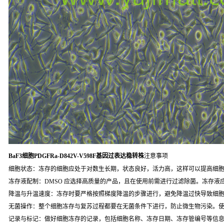
BaF3细胞PDGFRa-D842V-V598F基因过表达稳转株
注意事项
细胞状态：冻存的细胞应处于对数生长期，状态良好，活力高，这样可以提高细
冻存液配制：DMSO 应选择高质量的产品，且在使用前需进行过滤除菌。冻存液
降温与升温速度：冻存时要严格按照梯度降温的步骤进行，避免降温过快导致细
无菌操作：整个细胞冻存与复苏过程都要在无菌条件下进行，防止微生物污染。
记录与标记：做好细胞冻存的记录，包括细胞名称、冻存日期、冻存管编号等信