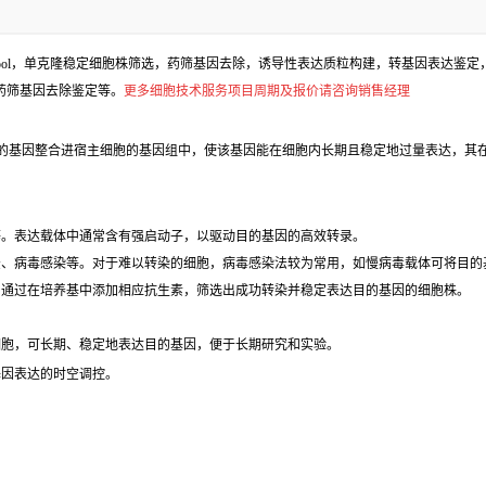
l，单克隆稳定细胞株筛选，药筛基因去除，诱导性表达质粒构建，转基因表达鉴定，包
、药筛基因去除鉴定等。
更多细胞技术服务项目周期及报价请咨询销售经理
的基因整合进宿主细胞的基因组中，使该基因能在细胞内长期且稳定地过量表达，其在
等。表达载体中通常含有强启动子，以驱动目的基因的高效转录。
法、病毒感染等。对于难以转染的细胞，病毒感染法较为常用，如慢病毒载体可将目的
，通过在培养基中添加相应抗生素，筛选出成功转染并稳定表达目的基因的细胞株。
细胞，可长期、稳定地表达目的基因，便于长期研究和实验。
基因表达的时空调控。