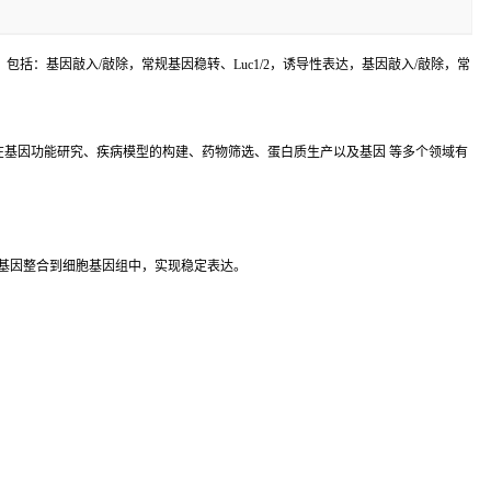
括：基因敲入/敲除，常规基因稳转、Luc1/2，诱导性表达，基因敲入/敲除，常
基因功能研究、疾病模型的构建、药物筛选、蛋白质生产以及基因 等多个领域有
基因整合到细胞基因组中，实现稳定表达。