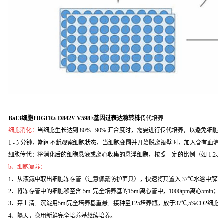
BaF3细胞PDGFRa-D842V-V598F基因过表达稳转株
传代培养
细胞消化：
当细胞生长达到 80% - 90% 汇合度时，需要进行传代培养，以避免细
1 - 5 分钟，期间不断观察细胞状态，当细胞变圆并开始脱离瓶壁时，加入含
细胞传代：将消化后的细胞悬液或离心收集的悬浮细胞，按照一定的比例（如 1:2
b、细胞复苏：
1、从液氮中取出细胞冻存管（注意佩戴防护面具），快速将其置入 37℃水浴中解
2、将冻存管中的细胞移至含 5ml 完全培养基的15ml离心管中，1000rpm离心5min
3、弃上清，沉淀用5ml完全培养基重悬，接种至T25培养瓶，放于37℃,5%CO2
4、隔天，换用新鲜完全培养基继续培养。