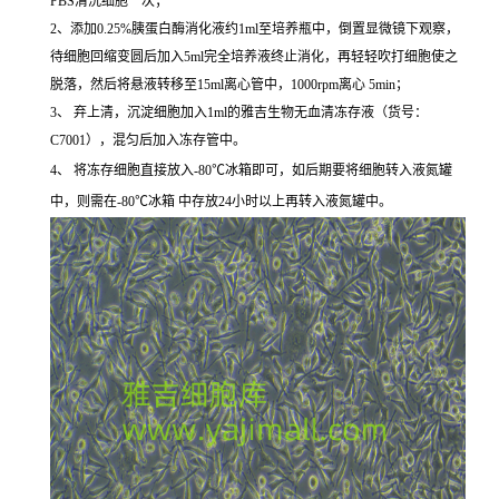
PBS清洗细胞一次；
2、添加0.25%胰蛋白酶消化液约1ml至培养瓶中，倒置显微镜下观察，
待细胞回缩变圆后加入5ml完全培养液终止消化，再轻轻吹打细胞使之
脱落，然后将悬液转移至15ml离心管中，1000rpm离心 5min；
3、 弃上清，沉淀细胞加入1ml的雅吉生物无血清冻存液（货号：
C7001），混匀后加入冻存管中。
4、 将冻存细胞直接放入-80℃冰箱即可，如后期要将细胞转入液氮罐
中，则需在-80℃冰箱 中存放24小时以上再转入液氮罐中。