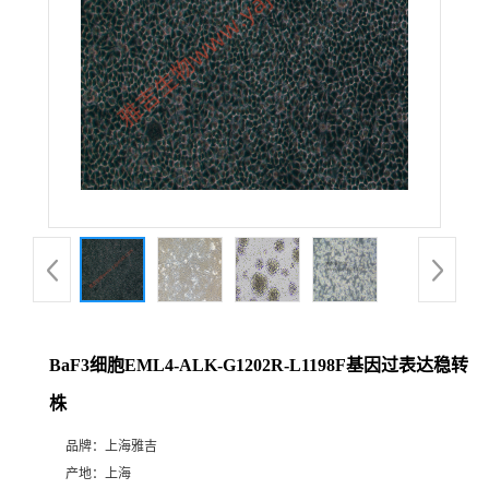
BaF3细胞EML4-ALK-G1202R-L1198F基因过表达稳转
株
品牌：
上海雅吉
产地：
上海