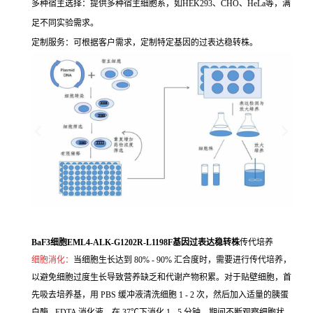
多种宿主选择：提供多种宿主细胞系，如HEK293、CHO、HeLa等，满
足不同实验需求。
定制服务：可根据客户需求，定制特定基因的过表达稳转株。
BaF3细胞EML4-ALK-G1202R-L1198F基因过表达稳转株
传代培养
细胞消化：
当细胞生长达到 80% - 90% 汇合度时，需要进行传代培养，
以避免细胞过度生长导致营养缺乏和代谢产物积累。对于贴壁细胞，首
先吸去培养基，用 PBS 缓冲液清洗细胞 1 - 2 次，然后加入适量的胰蛋
白酶 - EDTA 消化液，在 37℃下消化 1 - 5 分钟，期间不断观察细胞状