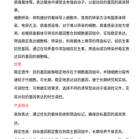
病毒载体等。表达载体中通常含有强启动子，以驱动目的基因的高效转
录。
细胞转染：将构建好的载体导入细胞中，常用的转染方法有脂质体转
染、电穿孔法、病毒感染等。对于难以转染的细胞，病毒感染法较为常
用，如慢病毒载体可将目的基因整合到细胞基因组中，实现稳定表达。
筛选稳定表达细胞株：转染后，利用载体上携带的筛选标记，如抗生素
抗性基因，通过在培养基中添加相应抗生素，筛选出成功转染并稳定表
达目的基因的细胞株。
优势
稳定遗传：目的基因能够稳定地存在于细胞基因组中，并随细胞分裂传
递给子代细胞，可长期、稳定地表达目的基因，便于长期研究和实验。
可调控性：可根据实验需求，选择不同的诱导型启动子或调控元件，实
现对目的基因表达的时空调控。
产品特点
高效表达：通过优化的载体系统和筛选标记，确保目标基因的高效表
达。
稳定性高：目标基因稳定整合到宿主基因组中，长期培养不易丢失。