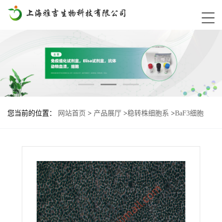
您当前的位置：
网站首页
>
产品展厅
>
稳转株细胞系
>
BaF3细胞
EML4-ALK-G1202R-L1198F基因过表达稳转株