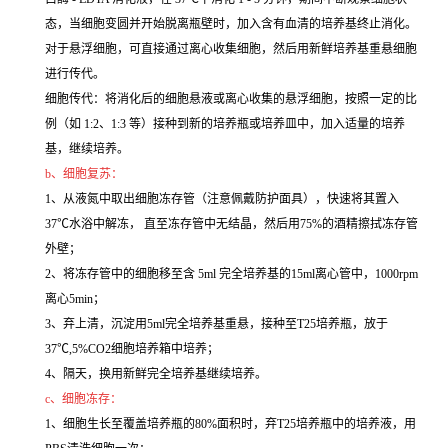
态，当细胞变圆并开始脱离瓶壁时，加入含有血清的培养基终止消化。
对于悬浮细胞，可直接通过离心收集细胞，然后用新鲜培养基重悬细胞
进行传代。
细胞传代：将消化后的细胞悬液或离心收集的悬浮细胞，按照一定的比
例（如 1:2、1:3 等）接种到新的培养瓶或培养皿中，加入适量的培养
基，继续培养。
b、细胞复苏：
1、从液氮中取出细胞冻存管（注意佩戴防护面具），快速将其置入
37℃水浴中解冻， 直至冻存管中无结晶，然后用75%的酒精擦拭冻存管
外壁；
2、将冻存管中的细胞移至含 5ml 完全培养基的15ml离心管中，1000rpm
离心5min；
3、弃上清，沉淀用5ml完全培养基重悬，接种至T25培养瓶，放于
37℃,5%CO2细胞培养箱中培养；
4、隔天，换用新鲜完全培养基继续培养。
c、细胞冻存：
1、细胞生长至覆盖培养瓶的80%面积时，弃T25培养瓶中的培养液，用