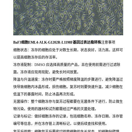
BaF3细胞EML4-ALK-G1202R-L1198F基因过表达稳转株
注意事项
细胞状态：冻存的细胞应处于对数生长期，状态良好，活力高，这样可
以提高细胞冻存后的存活率。
冻存液配制：DMSO 应选择高质量的产品，且在使用前需进行过滤除
菌。冻存液应现用现配，避免长时间放置。
降温与升温速度：冻存时要严格按照梯度降温的步骤进行，避免降温过
快导致细胞内冰晶形成，损伤细胞。复苏时则要快速升温，减少细胞在
低温下的暴露时间，防止冰晶再次形成。
无菌操作：整个细胞冻存与复苏过程都要在无菌条件下进行，防止微生
物污染。使用的器材和试剂都需经过严格的灭菌处理。
记录与标记：做好细胞冻存的记录，包括细胞名称、冻存日期、冻存管
编号等信息，并在冻存管上清晰标记，以便后续查找和使用。
复苏后观察：细胞复苏后要密切观察细胞的生长状态，如细胞贴壁情