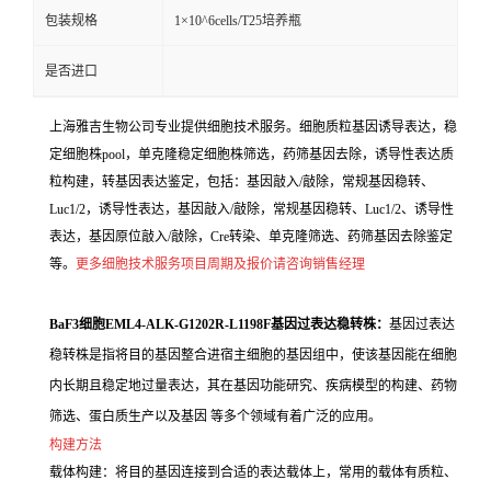
包装规格
1×10^6cells/T25培养瓶
是否进口
上海雅吉生物公司专业提供细胞技术服务。细胞质粒基因诱导表达，稳
定细胞株pool，单克隆稳定细胞株筛选，药筛基因去除，诱导性表达质
粒构建，转基因表达鉴定，包括：基因敲入/敲除，常规基因稳转、
Luc1/2，诱导性表达，基因敲入/敲除，常规基因稳转、Luc1/2、诱导性
表达，基因原位敲入/敲除，Cre转染、单克隆筛选、药筛基因去除鉴定
等。
更多细胞技术服务项目周期及报价请咨询销售经理
BaF3细胞EML4-ALK-G1202R-L1198F基因过表达稳转株：
基因过表达
稳转株是指将目的基因整合进宿主细胞的基因组中，使该基因能在细胞
内长期且稳定地过量表达，其在基因功能研究、疾病模型的构建、药物
筛选、蛋白质生产以及基因 等多个领域有着广泛的应用。
构建方法
载体构建：将目的基因连接到合适的表达载体上，常用的载体有质粒、