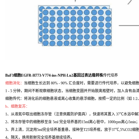
BaF3细胞EGFR-H773-V774-ins-NPH-Lu2基因过表达稳转株
传代培养
细胞消化：
当细胞生长达到 80% - 90% 汇合度时，需要进行传代培养，以避免细
1 - 5 分钟，期间不断观察细胞状态，当细胞变圆并开始脱离瓶壁时，加入含
细胞传代：将消化后的细胞悬液或离心收集的悬浮细胞，按照一定的比例（如 1:2
b、细胞复苏：
1、从液氮中取出细胞冻存管（注意佩戴防护面具），快速将其置入 37℃水浴中解
2、将冻存管中的细胞移至含 5ml 完全培养基的15ml离心管中，1000rpm离心5min
3、弃上清，沉淀用5ml完全培养基重悬，接种至T25培养瓶，放于37℃,5%CO2
4、隔天，换用新鲜完全培养基继续培养。