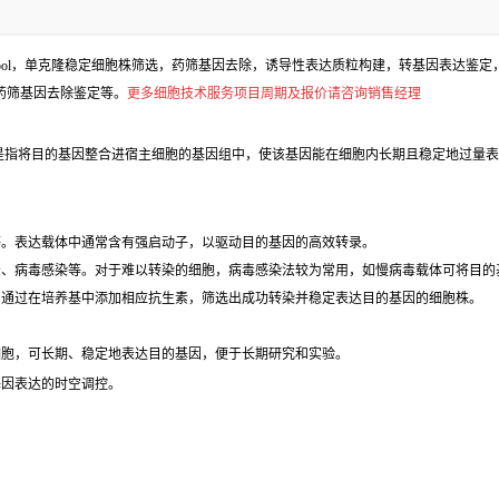
l，单克隆稳定细胞株筛选，药筛基因去除，诱导性表达质粒构建，转基因表达鉴定，包
、药筛基因去除鉴定等。
更多细胞技术服务项目周期及报价请咨询销售经理
是指将目的基因整合进宿主细胞的基因组中，使该基因能在细胞内长期且稳定地过量表
等。表达载体中通常含有强启动子，以驱动目的基因的高效转录。
法、病毒感染等。对于难以转染的细胞，病毒感染法较为常用，如慢病毒载体可将目的
，通过在培养基中添加相应抗生素，筛选出成功转染并稳定表达目的基因的细胞株。
细胞，可长期、稳定地表达目的基因，便于长期研究和实验。
基因表达的时空调控。