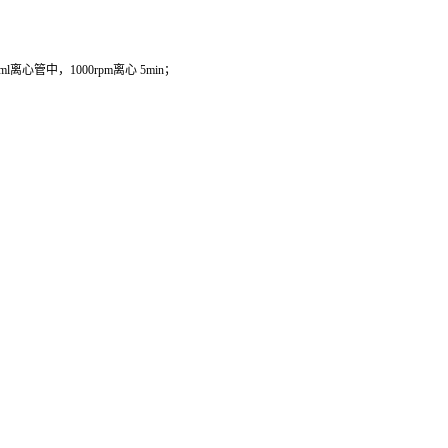
管中，1000rpm离心 5min；