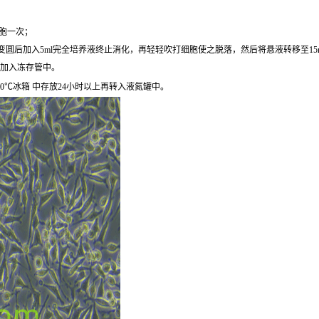
细胞一次；
圆后加入5ml完全培养液终止消化，再轻轻吹打细胞使之脱落，然后将悬液转移至15ml离心
后加入冻存管中。
0℃冰箱 中存放24小时以上再转入液氮罐中。