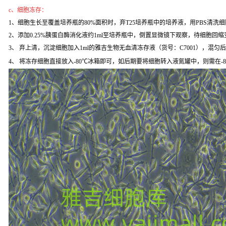
c、细胞冻存：
1、细胞生长至覆盖培养瓶的80%面积时，弃T25培养瓶中的培养液，用PBS清洗
2、添加0.25%胰蛋白酶消化液约1ml至培养瓶中，倒置显微镜下观察，待细胞回缩变
3、 弃上清，沉淀细胞加入1ml的雅吉生物无血清冻存液（货号：C7001），混匀
4、 将冻存细胞直接放入-80℃冰箱即可，如后期要将细胞转入液氮罐中，则需在-8