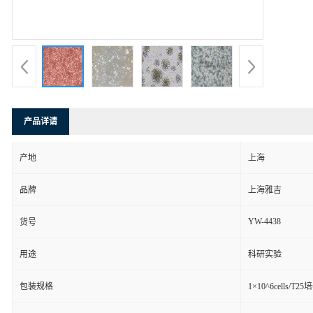
产品详请
产地
上海
品牌
上海雅吉
YW-4438
货号
用途
科研实验
包装规格
1×10^6cells/T2