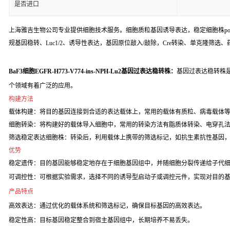
是否进口
上海雅吉生物公司专业提供细胞技术服务。细胞质粒基因诱导表达，稳定细胞株poo
规基因稳转、Luc1/2、诱导性表达，基因原位敲入/敲除，Cre转染、单克隆筛选
BaF3细胞EGFR-H773-V774-ins-NPH-Lu2基因过表达稳转株：
基因过表达稳转株
个领域有着广泛的应用。
构建方法
载体构建：将目的基因连接到合适的表达载体上，常用的载体有质粒、病毒载体
细胞转染：将构建好的载体导入细胞中，常用的转染方法有脂质体转染、电穿孔
筛选稳定表达细胞株：转染后，利用载体上携带的筛选标记，如抗生素抗性基因
优势
稳定遗传：目的基因能够稳定地存在于细胞基因组中，并随细胞分裂传递给子代
可调控性：可根据实验需求，选择不同的诱导型启动子或调控元件，实现对目的
产品特点
高效表达：通过优化的载体系统和筛选标记，确保目标基因的高效表达。
稳定性高：目标基因稳定整合到宿主基因组中，长期培养不易丢失。