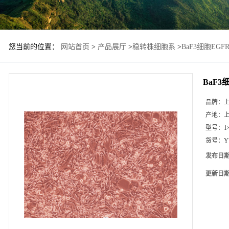
您当前的位置：
网站首页
>
产品展厅
>
稳转株细胞系
>
BaF3细胞EGFR
BaF3
品牌：
产地：
型号：
1
货号：
Y
发布日
更新日