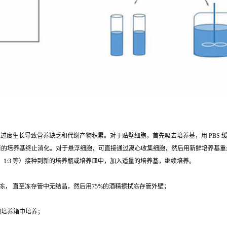
胞过度生长导致营养缺乏和代谢产物积累。对于贴壁细胞，首先吸去培养基，用 PBS 缓冲液清洗
有血清的培养基终止消化。对于悬浮细胞，可直接通过离心收集细胞，然后用新鲜培养基
、1:3 等）接种到新的培养瓶或培养皿中，加入适量的培养基，继续培养。
冻， 直至冻存管中无结晶，然后用75%的酒精擦拭冻存管外壁；
；
细胞培养箱中培养；