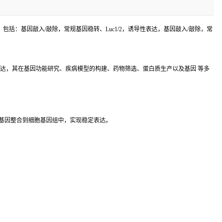
括：基因敲入/敲除，常规基因稳转、Luc1/2，诱导性表达，基因敲入/敲除，常
达，其在基因功能研究、疾病模型的构建、药物筛选、蛋白质生产以及基因 等多
基因整合到细胞基因组中，实现稳定表达。