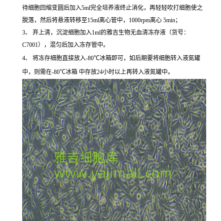
待细胞回缩变圆后加入5ml完全培养液终止消化，再轻轻吹打细胞使之
脱落，然后将悬液转移至15ml离心管中，1000rpm离心 5min；
3、 弃上清，沉淀细胞加入1ml的雅吉生物无血清冻存液（货号：
C7001），混匀后加入冻存管中。
4、 将冻存细胞直接放入-80℃冰箱即可，如后期要将细胞转入液氮罐
中，则需在-80℃冰箱 中存放24小时以上再转入液氮罐中。