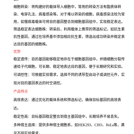
细胞转染：将构建好的载体导入细胞中，常用的转染方法有脂质体转
染、电穿孔法、病毒感染等。对于难以转染的细胞，病毒感染法较为常
用，如慢病毒载体可将目的基因整合到细胞基因组中，实现稳定表达。
筛选稳定表达细胞株：转染后，利用载体上携带的筛选标记，如抗生素
抗性基因，通过在培养基中添加相应抗生素，筛选出成功转染并稳定表
达目的基因的细胞株。
优势
稳定遗传：目的基因能够稳定地存在于细胞基因组中，并随细胞分裂传
递给子代细胞，可长期、稳定地表达目的基因，便于长期研究和实验。
可调控性：可根据实验需求，选择不同的诱导型启动子或调控元件，实
现对目的基因表达的时空调控。
产品特点
高效表达：通过优化的载体系统和筛选标记，确保目标基因的高效表
达。
稳定性高：目标基因稳定整合到宿主基因组中，长期培养不易丢失。
多种宿主选择：提供多种宿主细胞系，如HEK293、CHO、HeLa等，满
足不同实验需求。