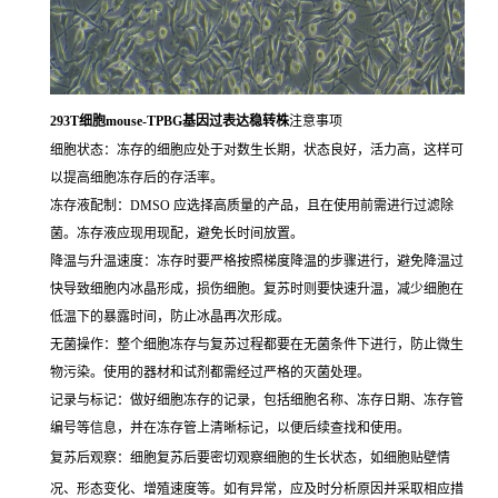
293T细胞mouse-TPBG基因过表达稳转株
注意事项
细胞状态：冻存的细胞应处于对数生长期，状态良好，活力高，这样可
以提高细胞冻存后的存活率。
冻存液配制：DMSO 应选择高质量的产品，且在使用前需进行过滤除
菌。冻存液应现用现配，避免长时间放置。
降温与升温速度：冻存时要严格按照梯度降温的步骤进行，避免降温过
快导致细胞内冰晶形成，损伤细胞。复苏时则要快速升温，减少细胞在
低温下的暴露时间，防止冰晶再次形成。
无菌操作：整个细胞冻存与复苏过程都要在无菌条件下进行，防止微生
物污染。使用的器材和试剂都需经过严格的灭菌处理。
记录与标记：做好细胞冻存的记录，包括细胞名称、冻存日期、冻存管
编号等信息，并在冻存管上清晰标记，以便后续查找和使用。
复苏后观察：细胞复苏后要密切观察细胞的生长状态，如细胞贴壁情
况、形态变化、增殖速度等。如有异常，应及时分析原因并采取相应措