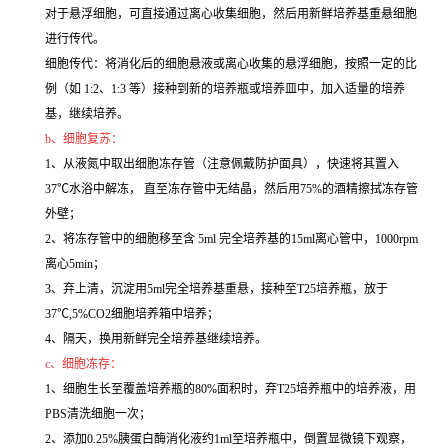
对于悬浮细胞，可直接通过离心收集细胞，然后用新鲜培养基重悬细胞
进行传代。
细胞传代：将消化后的细胞悬液或离心收集的悬浮细胞，按照一定的比
例（如 1:2、1:3 等）接种到新的培养瓶或培养皿中，加入适量的培养
基，继续培养。
b、细胞复苏：
1、从液氮中取出细胞冻存管（注意佩戴防护面具），快速将其置入
37℃水浴中解冻， 直至冻存管中无结晶，然后用75%的酒精擦拭冻存管
外壁；
2、将冻存管中的细胞移至含 5ml 完全培养基的15ml离心管中，1000rpm
离心5min；
3、弃上清，沉淀用5ml完全培养基重悬，接种至T25培养瓶，放于
37℃,5%CO2细胞培养箱中培养；
4、隔天，换用新鲜完全培养基继续培养。
c、细胞冻存：
1、细胞生长至覆盖培养瓶的80%面积时，弃T25培养瓶中的培养液，用
PBS清洗细胞一次；
2、添加0.25%胰蛋白酶消化液约1ml至培养瓶中，倒置显微镜下观察，