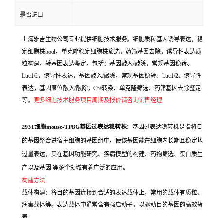
是否进口
上海雅吉生物公司专业提供细胞技术服务。细胞质粒基因诱导表达，稳
定细胞株pool，单克隆稳定细胞株筛选，药筛基因去除，诱导性表达质
粒构建，转基因表达鉴定，包括：基因敲入/敲除，常规基因稳转、
Luc1/2，诱导性表达，基因敲入/敲除，常规基因稳转、Luc1/2、诱导性
表达，基因原位敲入/敲除，Cre转染、单克隆筛选、药筛基因去除鉴定
等。
更多细胞技术服务项目周期及报价请咨询销售经理
293T细胞mouse-TPBG基因过表达稳转株：
基因过表达稳转株是指将目
的基因整合进宿主细胞的基因组中，使该基因能在细胞内长期且稳定地
过量表达，其在基因功能研究、疾病模型的构建、药物筛选、蛋白质生
产以及基因 等多个领域有着广泛的应用。
构建方法
载体构建：将目的基因连接到合适的表达载体上，常用的载体有质粒、
病毒载体等。表达载体中通常含有强启动子，以驱动目的基因的高效转
录。