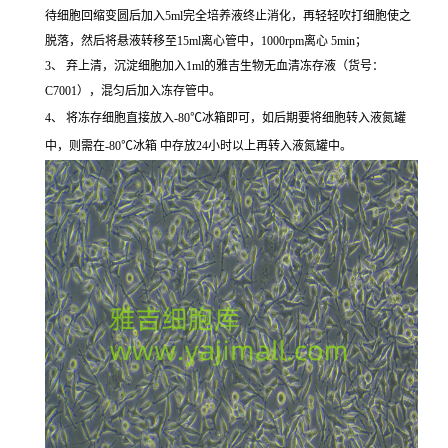
待细胞回缩变圆后加入5ml完全培养液终止消化，再轻轻吹打细胞使之
脱落，然后将悬液转移至15ml离心管中，1000rpm离心 5min；
3、 弃上清，沉淀细胞加入1ml的雅吉生物无血清冻存液（货号：
C7001），混匀后加入冻存管中。
4、 将冻存细胞直接放入-80℃冰箱即可，如后期要将细胞转入液氮罐
中，则需在-80℃冰箱 中存放24小时以上再转入液氮罐中。