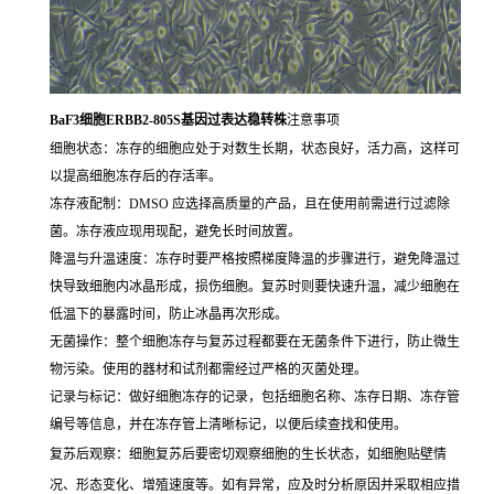
BaF3细胞ERBB2-805S基因过表达稳转株
注意事项
细胞状态：冻存的细胞应处于对数生长期，状态良好，活力高，这样可
以提高细胞冻存后的存活率。
冻存液配制：DMSO 应选择高质量的产品，且在使用前需进行过滤除
菌。冻存液应现用现配，避免长时间放置。
降温与升温速度：冻存时要严格按照梯度降温的步骤进行，避免降温过
快导致细胞内冰晶形成，损伤细胞。复苏时则要快速升温，减少细胞在
低温下的暴露时间，防止冰晶再次形成。
无菌操作：整个细胞冻存与复苏过程都要在无菌条件下进行，防止微生
物污染。使用的器材和试剂都需经过严格的灭菌处理。
记录与标记：做好细胞冻存的记录，包括细胞名称、冻存日期、冻存管
编号等信息，并在冻存管上清晰标记，以便后续查找和使用。
复苏后观察：细胞复苏后要密切观察细胞的生长状态，如细胞贴壁情
况、形态变化、增殖速度等。如有异常，应及时分析原因并采取相应措