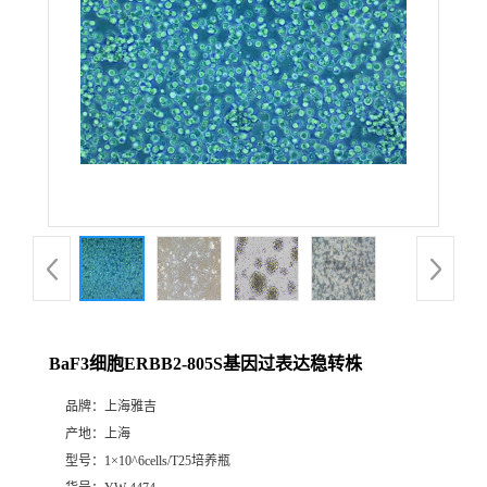
BaF3细胞ERBB2-805S基因过表达稳转株
品牌：
上海雅吉
产地：
上海
型号：
1×10^6cells/T25培养瓶