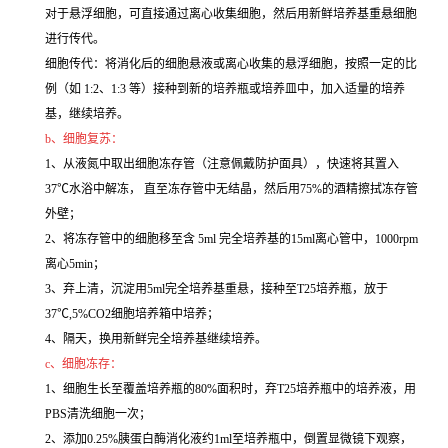
对于悬浮细胞，可直接通过离心收集细胞，然后用新鲜培养基重悬细胞
进行传代。
细胞传代：将消化后的细胞悬液或离心收集的悬浮细胞，按照一定的比
例（如 1:2、1:3 等）接种到新的培养瓶或培养皿中，加入适量的培养
基，继续培养。
b、细胞复苏：
1、从液氮中取出细胞冻存管（注意佩戴防护面具），快速将其置入
37℃水浴中解冻， 直至冻存管中无结晶，然后用75%的酒精擦拭冻存管
外壁；
2、将冻存管中的细胞移至含 5ml 完全培养基的15ml离心管中，1000rpm
离心5min；
3、弃上清，沉淀用5ml完全培养基重悬，接种至T25培养瓶，放于
37℃,5%CO2细胞培养箱中培养；
4、隔天，换用新鲜完全培养基继续培养。
c、细胞冻存：
1、细胞生长至覆盖培养瓶的80%面积时，弃T25培养瓶中的培养液，用
PBS清洗细胞一次；
2、添加0.25%胰蛋白酶消化液约1ml至培养瓶中，倒置显微镜下观察，