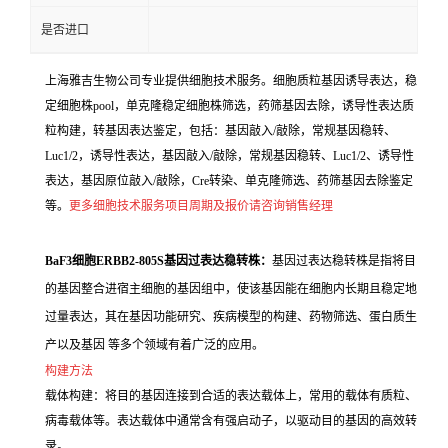
是否进口
上海雅吉生物公司专业提供细胞技术服务。细胞质粒基因诱导表达，稳
定细胞株pool，单克隆稳定细胞株筛选，药筛基因去除，诱导性表达质
粒构建，转基因表达鉴定，包括：基因敲入/敲除，常规基因稳转、
Luc1/2，诱导性表达，基因敲入/敲除，常规基因稳转、Luc1/2、诱导性
表达，基因原位敲入/敲除，Cre转染、单克隆筛选、药筛基因去除鉴定
等。
更多细胞技术服务项目周期及报价请咨询销售经理
BaF3细胞ERBB2-805S基因过表达稳转株：
基因过表达稳转株是指将目
的基因整合进宿主细胞的基因组中，使该基因能在细胞内长期且稳定地
过量表达，其在基因功能研究、疾病模型的构建、药物筛选、蛋白质生
产以及基因 等多个领域有着广泛的应用。
构建方法
载体构建：将目的基因连接到合适的表达载体上，常用的载体有质粒、
病毒载体等。表达载体中通常含有强启动子，以驱动目的基因的高效转
录。