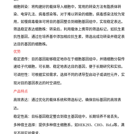
细胞转染：将构建好的载体导入细胞中，常用的转染方法有脂质体转
染、电穿孔法、病毒感染等。对于难以转染的细胞，病毒感染法较为常
用，如慢病毒载体可将目的基因整合到细胞基因组中，实现稳定表达。
筛选稳定表达细胞株：转染后，利用载体上携带的筛选标记，如抗生素
抗性基因，通过在培养基中添加相应抗生素，筛选出成功转染并稳定表
达目的基因的细胞株。
优势
稳定遗传：目的基因能够稳定地存在于细胞基因组中，并随细胞分裂传
递给子代细胞，可长期、稳定地表达目的基因，便于长期研究和实验。
可调控性：可根据实验需求，选择不同的诱导型启动子或调控元件，实
现对目的基因表达的时空调控。
产品特点
高效表达：通过优化的载体系统和筛选标记，确保目标基因的高效表
达。
稳定性高：目标基因稳定整合到宿主基因组中，长期培养不易丢失。
多种宿主选择：提供多种宿主细胞系，如HEK293、CHO、HeLa等，满
足不同实验需求。