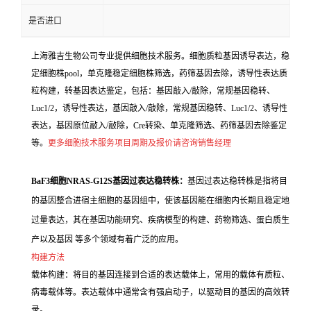
是否进口
上海雅吉生物公司专业提供细胞技术服务。细胞质粒基因诱导表达，稳
定细胞株pool，单克隆稳定细胞株筛选，药筛基因去除，诱导性表达质
粒构建，转基因表达鉴定，包括：基因敲入/敲除，常规基因稳转、
Luc1/2，诱导性表达，基因敲入/敲除，常规基因稳转、Luc1/2、诱导性
表达，基因原位敲入/敲除，Cre转染、单克隆筛选、药筛基因去除鉴定
等。
更多细胞技术服务项目周期及报价请咨询销售经理
BaF3细胞NRAS-G12S基因过表达稳转株：
基因过表达稳转株是指将目
的基因整合进宿主细胞的基因组中，使该基因能在细胞内长期且稳定地
过量表达，其在基因功能研究、疾病模型的构建、药物筛选、蛋白质生
产以及基因 等多个领域有着广泛的应用。
构建方法
载体构建：将目的基因连接到合适的表达载体上，常用的载体有质粒、
病毒载体等。表达载体中通常含有强启动子，以驱动目的基因的高效转
录。