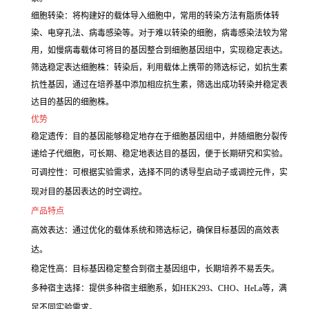
细胞转染：将构建好的载体导入细胞中，常用的转染方法有脂质体转
染、电穿孔法、病毒感染等。对于难以转染的细胞，病毒感染法较为常
用，如慢病毒载体可将目的基因整合到细胞基因组中，实现稳定表达。
筛选稳定表达细胞株：转染后，利用载体上携带的筛选标记，如抗生素
抗性基因，通过在培养基中添加相应抗生素，筛选出成功转染并稳定表
达目的基因的细胞株。
优势
稳定遗传：目的基因能够稳定地存在于细胞基因组中，并随细胞分裂传
递给子代细胞，可长期、稳定地表达目的基因，便于长期研究和实验。
可调控性：可根据实验需求，选择不同的诱导型启动子或调控元件，实
现对目的基因表达的时空调控。
产品特点
高效表达：通过优化的载体系统和筛选标记，确保目标基因的高效表
达。
稳定性高：目标基因稳定整合到宿主基因组中，长期培养不易丢失。
多种宿主选择：提供多种宿主细胞系，如HEK293、CHO、HeLa等，满
足不同实验需求。