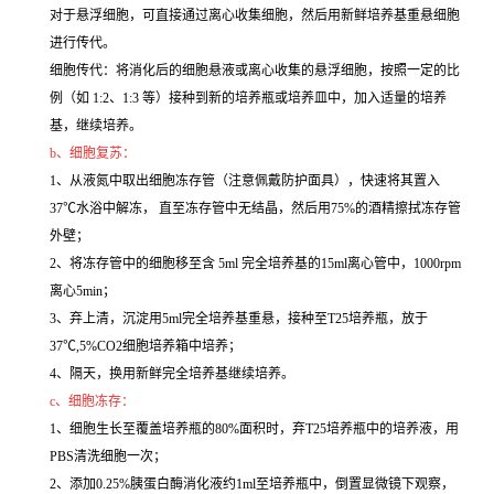
对于悬浮细胞，可直接通过离心收集细胞，然后用新鲜培养基重悬细胞
进行传代。
细胞传代：将消化后的细胞悬液或离心收集的悬浮细胞，按照一定的比
例（如 1:2、1:3 等）接种到新的培养瓶或培养皿中，加入适量的培养
基，继续培养。
b、细胞复苏：
1、从液氮中取出细胞冻存管（注意佩戴防护面具），快速将其置入
37℃水浴中解冻， 直至冻存管中无结晶，然后用75%的酒精擦拭冻存管
外壁；
2、将冻存管中的细胞移至含 5ml 完全培养基的15ml离心管中，1000rpm
离心5min；
3、弃上清，沉淀用5ml完全培养基重悬，接种至T25培养瓶，放于
37℃,5%CO2细胞培养箱中培养；
4、隔天，换用新鲜完全培养基继续培养。
c、细胞冻存：
1、细胞生长至覆盖培养瓶的80%面积时，弃T25培养瓶中的培养液，用
PBS清洗细胞一次；
2、添加0.25%胰蛋白酶消化液约1ml至培养瓶中，倒置显微镜下观察，