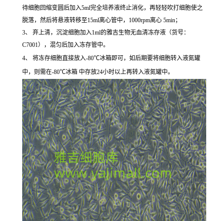
待细胞回缩变圆后加入5ml完全培养液终止消化，再轻轻吹打细胞使之
脱落，然后将悬液转移至15ml离心管中，1000rpm离心 5min；
3、 弃上清，沉淀细胞加入1ml的雅吉生物无血清冻存液（货号：
C7001），混匀后加入冻存管中。
4、 将冻存细胞直接放入-80℃冰箱即可，如后期要将细胞转入液氮罐
中，则需在-80℃冰箱 中存放24小时以上再转入液氮罐中。