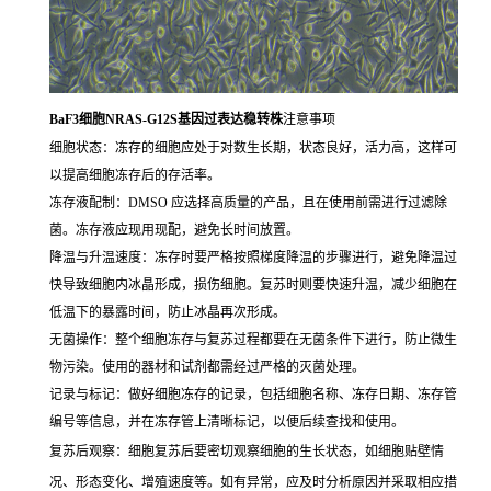
BaF3细胞NRAS-G12S基因过表达稳转株
注意事项
细胞状态：冻存的细胞应处于对数生长期，状态良好，活力高，这样可
以提高细胞冻存后的存活率。
冻存液配制：DMSO 应选择高质量的产品，且在使用前需进行过滤除
菌。冻存液应现用现配，避免长时间放置。
降温与升温速度：冻存时要严格按照梯度降温的步骤进行，避免降温过
快导致细胞内冰晶形成，损伤细胞。复苏时则要快速升温，减少细胞在
低温下的暴露时间，防止冰晶再次形成。
无菌操作：整个细胞冻存与复苏过程都要在无菌条件下进行，防止微生
物污染。使用的器材和试剂都需经过严格的灭菌处理。
记录与标记：做好细胞冻存的记录，包括细胞名称、冻存日期、冻存管
编号等信息，并在冻存管上清晰标记，以便后续查找和使用。
复苏后观察：细胞复苏后要密切观察细胞的生长状态，如细胞贴壁情
况、形态变化、增殖速度等。如有异常，应及时分析原因并采取相应措