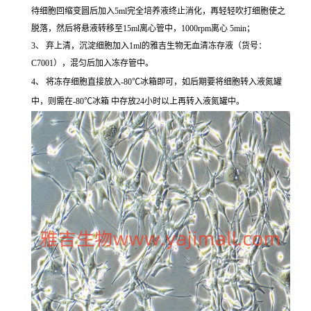
待细胞回缩变圆后加入5ml完全培养液终止消化，再轻轻吹打细胞使之
脱落，然后将悬液转移至15ml离心管中，1000rpm离心 5min；
3、 弃上清，沉淀细胞加入1ml的雅吉生物无血清冻存液（货号：
C7001），混匀后加入冻存管中。
4、 将冻存细胞直接放入-80℃冰箱即可，如后期要将细胞转入液氮罐
中，则需在-80℃冰箱 中存放24小时以上再转入液氮罐中。