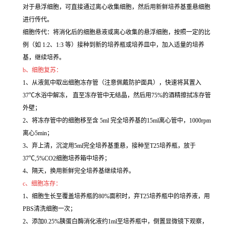
对于悬浮细胞，可直接通过离心收集细胞，然后用新鲜培养基重悬细胞
进行传代。
细胞传代：将消化后的细胞悬液或离心收集的悬浮细胞，按照一定的比
例（如 1:2、1:3 等）接种到新的培养瓶或培养皿中，加入适量的培养
基，继续培养。
b、细胞复苏：
1、从液氮中取出细胞冻存管（注意佩戴防护面具），快速将其置入
37℃水浴中解冻， 直至冻存管中无结晶，然后用75%的酒精擦拭冻存管
外壁；
2、将冻存管中的细胞移至含 5ml 完全培养基的15ml离心管中，1000rpm
离心5min；
3、弃上清，沉淀用5ml完全培养基重悬，接种至T25培养瓶，放于
37℃,5%CO2细胞培养箱中培养；
4、隔天，换用新鲜完全培养基继续培养。
c、细胞冻存：
1、细胞生长至覆盖培养瓶的80%面积时，弃T25培养瓶中的培养液，用
PBS清洗细胞一次；
2、添加0.25%胰蛋白酶消化液约1ml至培养瓶中，倒置显微镜下观察，