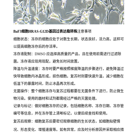
BaF3细胞HRAS-G12D基因过表达稳转株
注意事项
细胞状态：冻存的细胞应处于对数生长期，状态良好，活力高，这样可
以提高细胞冻存后的存活率。
冻存液配制：DMSO 应选择高质量的产品，且在使用前需进行过滤除
菌。冻存液应现用现配，避免长时间放置。
降温与升温速度：冻存时要严格按照梯度降温的步骤进行，避免降温过
快导致细胞内冰晶形成，损伤细胞。复苏时则要快速升温，减少细胞在
低温下的暴露时间，防止冰晶再次形成。
无菌操作：整个细胞冻存与复苏过程都要在无菌条件下进行，防止微生
物污染。使用的器材和试剂都需经过严格的灭菌处理。
记录与标记：做好细胞冻存的记录，包括细胞名称、冻存日期、冻存管
编号等信息，并在冻存管上清晰标记，以便后续查找和使用。
复苏后观察：细胞复苏后要密切观察细胞的生长状态，如细胞贴壁情
况、形态变化、增殖速度等。如有异常，应及时分析原因并采取相应措