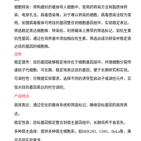
细胞转染：将构建好的载体导入细胞中，常用的转染方法有脂质体转
染、电穿孔法、病毒感染等。对于难以转染的细胞，病毒感染法较为常
用，如慢病毒载体可将目的基因整合到细胞基因组中，实现稳定表达。
筛选稳定表达细胞株：转染后，利用载体上携带的筛选标记，如抗生素
抗性基因，通过在培养基中添加相应抗生素，筛选出成功转染并稳定表
达目的基因的细胞株。
优势
稳定遗传：目的基因能够稳定地存在于细胞基因组中，并随细胞分裂传
递给子代细胞，可长期、稳定地表达目的基因，便于长期研究和实验。
可调控性：可根据实验需求，选择不同的诱导型启动子或调控元件，实
现对目的基因表达的时空调控。
产品特点
高效表达：通过优化的载体系统和筛选标记，确保目标基因的高效表
达。
稳定性高：目标基因稳定整合到宿主基因组中，长期培养不易丢失。
多种宿主选择：提供多种宿主细胞系，如HEK293、CHO、HeLa等，满
足不同实验需求。