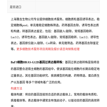
是否进口
上海雅吉生物公司专业提供细胞技术服务。细胞质粒基因诱导表达，稳
定细胞株pool，单克隆稳定细胞株筛选，药筛基因去除，诱导性表达质
粒构建，转基因表达鉴定，包括：基因敲入/敲除，常规基因稳转、
Luc1/2，诱导性表达，基因敲入/敲除，常规基因稳转、Luc1/2、诱导性
表达，基因原位敲入/敲除，Cre转染、单克隆筛选、药筛基因去除鉴定
等。
更多细胞技术服务项目周期及报价请咨询销售经理
BaF3细胞HRAS-G12D基因过表达稳转株：
基因过表达稳转株是指将目
的基因整合进宿主细胞的基因组中，使该基因能在细胞内长期且稳定地
过量表达，其在基因功能研究、疾病模型的构建、药物筛选、蛋白质生
产以及基因 等多个领域有着广泛的应用。
构建方法
载体构建：将目的基因连接到合适的表达载体上，常用的载体有质粒、
病毒载体等。表达载体中通常含有强启动子，以驱动目的基因的高效转
录。