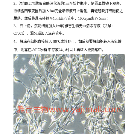
2、添加0.25%胰蛋白酶消化液约1ml至培养瓶中，倒置显微镜下观察，
待细胞回缩变圆后加入5ml完全培养液终止消化，再轻轻吹打细胞使之
脱落，然后将悬液转移至15ml离心管中，1000rpm离心 5min；
3、 弃上清，沉淀细胞加入1ml的雅吉生物无血清冻存液（货号：
C7001），混匀后加入冻存管中。
4、 将冻存细胞直接放入-80℃冰箱即可，如后期要将细胞转入液氮罐
中，则需在-80℃冰箱 中存放24小时以上再转入液氮罐中。