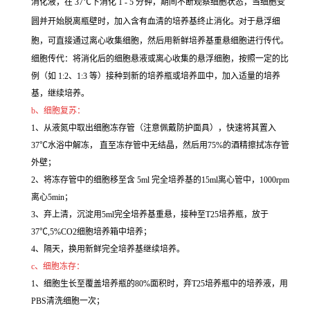
消化液，在 37℃下消化 1 - 5 分钟，期间不断观察细胞状态，当细胞变
圆并开始脱离瓶壁时，加入含有血清的培养基终止消化。对于悬浮细
胞，可直接通过离心收集细胞，然后用新鲜培养基重悬细胞进行传代。
细胞传代：将消化后的细胞悬液或离心收集的悬浮细胞，按照一定的比
例（如 1:2、1:3 等）接种到新的培养瓶或培养皿中，加入适量的培养
基，继续培养。
b、细胞复苏：
1、从液氮中取出细胞冻存管（注意佩戴防护面具），快速将其置入
37℃水浴中解冻， 直至冻存管中无结晶，然后用75%的酒精擦拭冻存管
外壁；
2、将冻存管中的细胞移至含 5ml 完全培养基的15ml离心管中，1000rpm
离心5min；
3、弃上清，沉淀用5ml完全培养基重悬，接种至T25培养瓶，放于
37℃,5%CO2细胞培养箱中培养；
4、隔天，换用新鲜完全培养基继续培养。
c、细胞冻存：
1、细胞生长至覆盖培养瓶的80%面积时，弃T25培养瓶中的培养液，用
PBS清洗细胞一次；