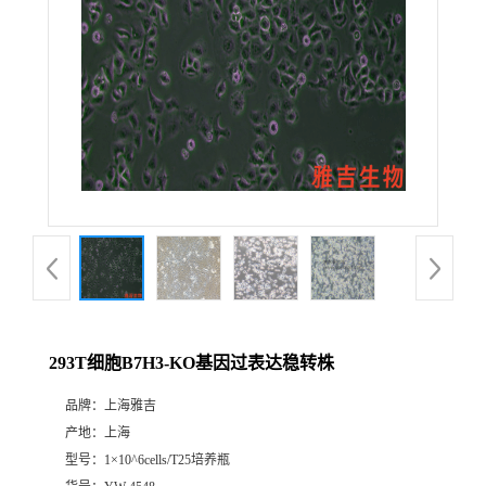
293T细胞B7H3-KO基因过表达稳转株
品牌：
上海雅吉
产地：
上海
型号：
1×10^6cells/T25培养瓶