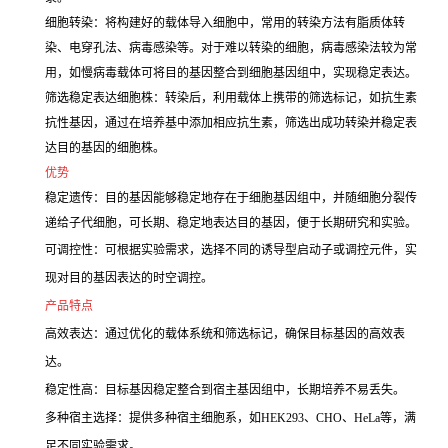
细胞转染：将构建好的载体导入细胞中，常用的转染方法有脂质体转
染、电穿孔法、病毒感染等。对于难以转染的细胞，病毒感染法较为常
用，如慢病毒载体可将目的基因整合到细胞基因组中，实现稳定表达。
筛选稳定表达细胞株：转染后，利用载体上携带的筛选标记，如抗生素
抗性基因，通过在培养基中添加相应抗生素，筛选出成功转染并稳定表
达目的基因的细胞株。
优势
稳定遗传：目的基因能够稳定地存在于细胞基因组中，并随细胞分裂传
递给子代细胞，可长期、稳定地表达目的基因，便于长期研究和实验。
可调控性：可根据实验需求，选择不同的诱导型启动子或调控元件，实
现对目的基因表达的时空调控。
产品特点
高效表达：通过优化的载体系统和筛选标记，确保目标基因的高效表
达。
稳定性高：目标基因稳定整合到宿主基因组中，长期培养不易丢失。
多种宿主选择：提供多种宿主细胞系，如HEK293、CHO、HeLa等，满
足不同实验需求。