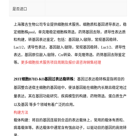
是否进口
上海雅吉生物公司专业提供细胞技术服务。细胞质粒基因诱导表达，稳
定细胞株pool，单克隆稳定细胞株筛选，药筛基因去除，诱导性表达质
粒构建，转基因表达鉴定，包括：基因敲入/敲除，常规基因稳转、
Luc1/2，诱导性表达，基因敲入/敲除，常规基因稳转、Luc1/2、诱导性
表达，基因原位敲入/敲除，Cre转染、单克隆筛选、药筛基因去除鉴定
等。
更多细胞技术服务项目周期及报价请咨询销售经理
293T细胞B7H3-KO基因过表达稳转株：
基因过表达稳转株是指将目的
基因整合进宿主细胞的基因组中，使该基因能在细胞内长期且稳定地过
量表达，其在基因功能研究、疾病模型的构建、药物筛选、蛋白质生产
以及基因 等多个领域有着广泛的应用。
构建方法
载体构建：将目的基因连接到合适的表达载体上，常用的载体有质粒、
病毒载体等。表达载体中通常含有强启动子，以驱动目的基因的高效转
录。