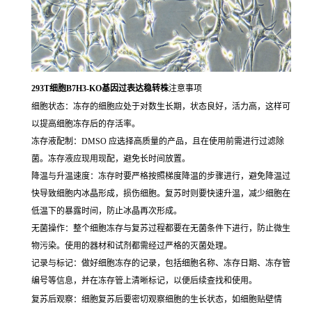
293T细胞B7H3-KO基因过表达稳转株
注意事项
细胞状态：冻存的细胞应处于对数生长期，状态良好，活力高，这样可
以提高细胞冻存后的存活率。
冻存液配制：DMSO 应选择高质量的产品，且在使用前需进行过滤除
菌。冻存液应现用现配，避免长时间放置。
降温与升温速度：冻存时要严格按照梯度降温的步骤进行，避免降温过
快导致细胞内冰晶形成，损伤细胞。复苏时则要快速升温，减少细胞在
低温下的暴露时间，防止冰晶再次形成。
无菌操作：整个细胞冻存与复苏过程都要在无菌条件下进行，防止微生
物污染。使用的器材和试剂都需经过严格的灭菌处理。
记录与标记：做好细胞冻存的记录，包括细胞名称、冻存日期、冻存管
编号等信息，并在冻存管上清晰标记，以便后续查找和使用。
复苏后观察：细胞复苏后要密切观察细胞的生长状态，如细胞贴壁情