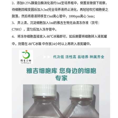
2、添加0.25%胰蛋白酶消化液约1ml至培养瓶中，倒置显微镜下观察，
待细胞回缩变圆后加入5ml完全培养液终止消化，再轻轻吹打细胞使之
脱落，然后将悬液转移至15ml离心管中，1000rpm离心 5min；
3、 弃上清，沉淀细胞加入1ml的雅吉生物无血清冻存液（货号：
C7001），混匀后加入冻存管中。
4、 将冻存细胞直接放入-80℃冰箱即可，如后期要将细胞转入液氮罐
中，则需在-80℃冰箱 中存放24小时以上再转入液氮罐中。