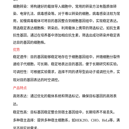
细胞转染：将构建好的载体导入细胞中，常用的转染方法有脂质体转
染、电穿孔法、病毒感染等。对于难以转染的细胞，病毒感染法较为常
用，如慢病毒载体可将目的基因整合到细胞基因组中，实现稳定表达。
筛选稳定表达细胞株：转染后，利用载体上携带的筛选标记，如抗生素
抗性基因，通过在培养基中添加相应抗生素，筛选出成功转染并稳定表
达目的基因的细胞株。
优势
稳定遗传：目的基因能够稳定地存在于细胞基因组中，并随细胞分裂传
递给子代细胞，可长期、稳定地表达目的基因，便于长期研究和实验。
可调控性：可根据实验需求，选择不同的诱导型启动子或调控元件，实
现对目的基因表达的时空调控。
产品特点
高效表达：通过优化的载体系统和筛选标记，确保目标基因的高效表
达。
稳定性高：目标基因稳定整合到宿主基因组中，长期培养不易丢失。
多种宿主选择：提供多种宿主细胞系，如HEK293、CHO、HeLa等，满
足不同实验需求。