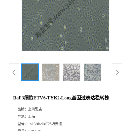
BaF3细胞ETV6-TYK2-Long基因过表达稳转株
品牌：
上海雅吉
产地：
上海
型号：
1×10^6cells/T25培养瓶