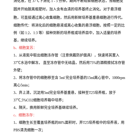
消化液，在 37℃下消化 1 - 5 分钟，期间不断观察细胞状态，当细胞变
圆并开始脱离瓶壁时，加入含有血清的培养基终止消化。对于悬浮细
胞，可直接通过离心收集细胞，然后用新鲜培养基重悬细胞进行传代。
细胞传代：将消化后的细胞悬液或离心收集的悬浮细胞，按照一定的比
例（如 1:2、1:3 等）接种到新的培养瓶或培养皿中，加入适量的培养
基，继续培养。
b、细胞复苏：
1、从液氮中取出细胞冻存管（注意佩戴防护面具），快速将其置入
37℃水浴中解冻， 直至冻存管中无结晶，然后用75%的酒精擦拭冻存管
外壁；
2、将冻存管中的细胞移至含 5ml 完全培养基的15ml离心管中，1000rpm
离心5min；
3、弃上清，沉淀用5ml完全培养基重悬，接种至T25培养瓶，放于
37℃,5%CO2细胞培养箱中培养；
4、隔天，换用新鲜完全培养基继续培养。
c、细胞冻存：
1、细胞生长至覆盖培养瓶的80%面积时，弃T25培养瓶中的培养液，用
PBS清洗细胞一次；