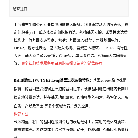
是否进口
上海雅吉生物公司专业提供细胞技术服务。细胞质粒基因诱导表达，稳
定细胞株pool，单克隆稳定细胞株筛选，药筛基因去除，诱导性表达质
粒构建，转基因表达鉴定，包括：基因敲入/敲除，常规基因稳转、
Luc1/2，诱导性表达，基因敲入/敲除，常规基因稳转、Luc1/2、诱导性
表达，基因原位敲入/敲除，Cre转染、单克隆筛选、药筛基因去除鉴定
等。
更多细胞技术服务项目周期及报价请咨询销售经理
BaF3细胞ETV6-TYK2-Long基因过表达稳转株：
基因过表达稳转株是
指将目的基因整合进宿主细胞的基因组中，使该基因能在细胞内长期且
稳定地过量表达，其在基因功能研究、疾病模型的构建、药物筛选、蛋
白质生产以及基因 等多个领域有着广泛的应用。
构建方法
载体构建：将目的基因连接到合适的表达载体上，常用的载体有质粒、
病毒载体等。表达载体中通常含有强启动子，以驱动目的基因的高效转
录。