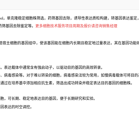
l，单克隆稳定细胞株筛选，药筛基因去除，诱导性表达质粒构建，转基因表达鉴定，包
、药筛基因去除鉴定等。
更多细胞技术服务项目周期及报价请咨询销售经理
进宿主细胞的基因组中，使该基因能在细胞内长期且稳定地过量表达，其在基因功能研
等。表达载体中通常含有强启动子，以驱动目的基因的高效转录。
法、病毒感染等。对于难以转染的细胞，病毒感染法较为常用，如慢病毒载体可将目的
，通过在培养基中添加相应抗生素，筛选出成功转染并稳定表达目的基因的细胞株。
细胞，可长期、稳定地表达目的基因，便于长期研究和实验。
基因表达的时空调控。