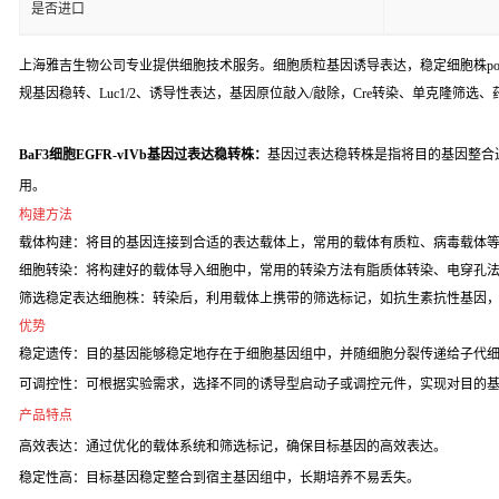
是否进口
上海雅吉生物公司专业提供细胞技术服务。细胞质粒基因诱导表达，稳定细胞株poo
规基因稳转、Luc1/2、诱导性表达，基因原位敲入/敲除，Cre转染、单克隆筛选
BaF3细胞EGFR-vIVb基因过表达稳转株：
基因过表达稳转株是指将目的基因整合
用。
构建方法
载体构建：将目的基因连接到合适的表达载体上，常用的载体有质粒、病毒载体
细胞转染：将构建好的载体导入细胞中，常用的转染方法有脂质体转染、电穿孔
筛选稳定表达细胞株：转染后，利用载体上携带的筛选标记，如抗生素抗性基因
优势
稳定遗传：目的基因能够稳定地存在于细胞基因组中，并随细胞分裂传递给子代
可调控性：可根据实验需求，选择不同的诱导型启动子或调控元件，实现对目的
产品特点
高效表达：通过优化的载体系统和筛选标记，确保目标基因的高效表达。
稳定性高：目标基因稳定整合到宿主基因组中，长期培养不易丢失。