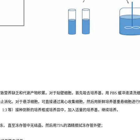
营养缺乏和代谢产物积累。对于贴壁细胞，首先吸去培养基，用 PBS 缓冲液清洗细胞 1 - 2
终止消化。对于悬浮细胞，可直接通过离心收集细胞，然后用新鲜培养基重悬细胞进行
、1:3 等）接种到新的培养瓶或培养皿中，加入适量的培养基，继续培养。
冻， 直至冻存管中无结晶，然后用75%的酒精擦拭冻存管外壁；
；