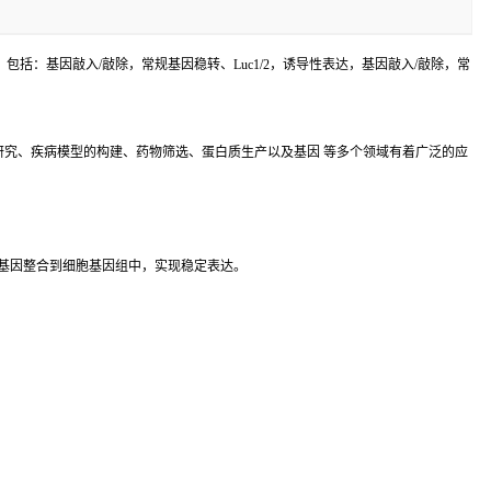
括：基因敲入/敲除，常规基因稳转、Luc1/2，诱导性表达，基因敲入/敲除，常
究、疾病模型的构建、药物筛选、蛋白质生产以及基因 等多个领域有着广泛的应
基因整合到细胞基因组中，实现稳定表达。