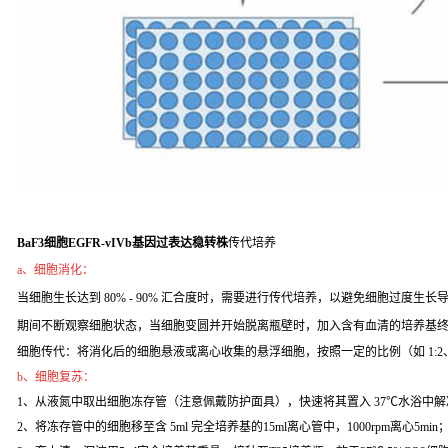
BaF3细胞EGFR-vIVb基因过表达稳转株
传代培养
a、细胞消化：
当细胞生长达到 80% - 90% 汇合度时，需要进行传代培养，以避免细胞过度生长导致
期间不断观察细胞状态，当细胞变圆并开始脱离瓶壁时，加入含有血清的培养基
细胞传代：将消化后的细胞悬液或离心收集的悬浮细胞，按照一定的比例（如 1:2
b、细胞复苏：
1、从液氮中取出细胞冻存管（注意佩戴防护面具），快速将其置入 37℃水浴中解
2、将冻存管中的细胞移至含 5ml 完全培养基的15ml离心管中，1000rpm离心5min