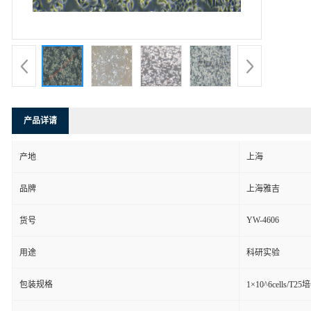
产品详请
产地
上海
品牌
上海雅吉
YW-4606
货号
用途
科研实验
包装规格
1×10^6cells/T2