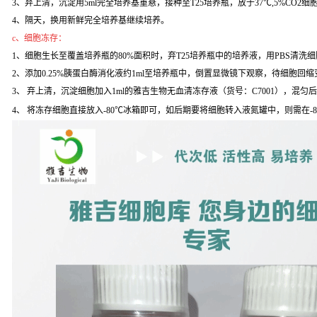
3、弃上清，沉淀用5ml完全培养基重悬，接种至T25培养瓶，放于37℃,5%CO2
4、隔天，换用新鲜完全培养基继续培养。
c、细胞冻存：
1、细胞生长至覆盖培养瓶的80%面积时，弃T25培养瓶中的培养液，用PBS清洗
2、添加0.25%胰蛋白酶消化液约1ml至培养瓶中，倒置显微镜下观察，待细胞回缩变
3、 弃上清，沉淀细胞加入1ml的雅吉生物无血清冻存液（货号：C7001），混匀
4、 将冻存细胞直接放入-80℃冰箱即可，如后期要将细胞转入液氮罐中，则需在-8