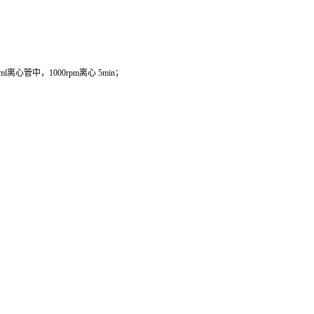
管中，1000rpm离心 5min；