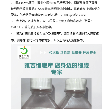
2、添加0.25%胰蛋白酶消化液约1ml至培养瓶中，倒置显微镜下观察，
待细胞回缩变圆后加入5ml完全培养液终止消化，再轻轻吹打细胞使之
脱落，然后将悬液转移至15ml离心管中，1000rpm离心 5min；
3、 弃上清，沉淀细胞加入1ml的雅吉生物无血清冻存液（货号：
C7001），混匀后加入冻存管中。
4、 将冻存细胞直接放入-80℃冰箱即可，如后期要将细胞转入液氮罐
中，则需在-80℃冰箱 中存放24小时以上再转入液氮罐中。