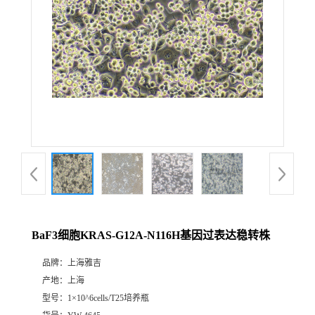
BaF3细胞KRAS-G12A-N116H基因过表达稳转株
品牌：
上海雅吉
产地：
上海
型号：
1×10^6cells/T25培养瓶