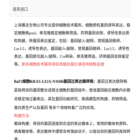
是否进口
上海雅吉生物公司专业提供细胞技术服务。细胞质粒基因诱导表达，稳
定细胞株pool，单克隆稳定细胞株筛选，药筛基因去除，诱导性表达质
粒构建，转基因表达鉴定，包括：基因敲入/敲除，常规基因稳转、
Luc1/2，诱导性表达，基因敲入/敲除，常规基因稳转、Luc1/2、诱导性
表达，基因原位敲入/敲除，Cre转染、单克隆筛选、药筛基因去除鉴定
等。
更多细胞技术服务项目周期及报价请咨询销售经理
BaF3细胞KRAS-G12A-N116H基因过表达稳转株：
基因过表达稳转株
是指将目的基因整合进宿主细胞的基因组中，使该基因能在细胞内长期
且稳定地过量表达，其在基因功能研究、疾病模型的构建、药物筛选、
蛋白质生产以及基因 等多个领域有着广泛的应用。
构建方法
载体构建：将目的基因连接到合适的表达载体上，常用的载体有质粒、
病毒载体等。表达载体中通常含有强启动子，以驱动目的基因的高效转
录。