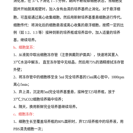
消化液，在 37℃下消化 1 - 5 分钟，期间不断观察细胞状态，当细胞变
圆并开始脱离瓶壁时，加入含有血清的培养基终止消化。对于悬浮细
胞，可直接通过离心收集细胞，然后用新鲜培养基重悬细胞进行传代。
细胞传代：将消化后的细胞悬液或离心收集的悬浮细胞，按照一定的比
例（如 1:2、1:3 等）接种到新的培养瓶或培养皿中，加入适量的培养
基，继续培养。
b、细胞复苏：
1、从液氮中取出细胞冻存管（注意佩戴防护面具），快速将其置入
37℃水浴中解冻， 直至冻存管中无结晶，然后用75%的酒精擦拭冻存管
外壁；
2、将冻存管中的细胞移至含 5ml 完全培养基的15ml离心管中，1000rpm
离心5min；
3、弃上清，沉淀用5ml完全培养基重悬，接种至T25培养瓶，放于
37℃,5%CO2细胞培养箱中培养；
4、隔天，换用新鲜完全培养基继续培养。
c、细胞冻存：
1、细胞生长至覆盖培养瓶的80%面积时，弃T25培养瓶中的培养液，用
PBS清洗细胞一次；