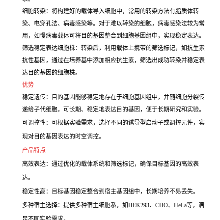
细胞转染：将构建好的载体导入细胞中，常用的转染方法有脂质体转
染、电穿孔法、病毒感染等。对于难以转染的细胞，病毒感染法较为常
用，如慢病毒载体可将目的基因整合到细胞基因组中，实现稳定表达。
筛选稳定表达细胞株：转染后，利用载体上携带的筛选标记，如抗生素
抗性基因，通过在培养基中添加相应抗生素，筛选出成功转染并稳定表
达目的基因的细胞株。
优势
稳定遗传：目的基因能够稳定地存在于细胞基因组中，并随细胞分裂传
递给子代细胞，可长期、稳定地表达目的基因，便于长期研究和实验。
可调控性：可根据实验需求，选择不同的诱导型启动子或调控元件，实
现对目的基因表达的时空调控。
产品特点
高效表达：通过优化的载体系统和筛选标记，确保目标基因的高效表
达。
稳定性高：目标基因稳定整合到宿主基因组中，长期培养不易丢失。
多种宿主选择：提供多种宿主细胞系，如HEK293、CHO、HeLa等，满
足不同实验需求。