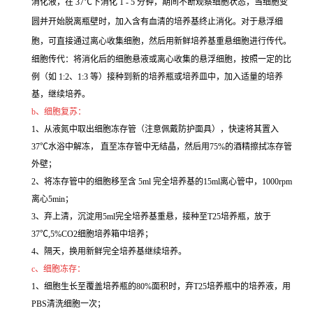
消化液，在 37℃下消化 1 - 5 分钟，期间不断观察细胞状态，当细胞变
圆并开始脱离瓶壁时，加入含有血清的培养基终止消化。对于悬浮细
胞，可直接通过离心收集细胞，然后用新鲜培养基重悬细胞进行传代。
细胞传代：将消化后的细胞悬液或离心收集的悬浮细胞，按照一定的比
例（如 1:2、1:3 等）接种到新的培养瓶或培养皿中，加入适量的培养
基，继续培养。
b、细胞复苏：
1、从液氮中取出细胞冻存管（注意佩戴防护面具），快速将其置入
37℃水浴中解冻， 直至冻存管中无结晶，然后用75%的酒精擦拭冻存管
外壁；
2、将冻存管中的细胞移至含 5ml 完全培养基的15ml离心管中，1000rpm
离心5min；
3、弃上清，沉淀用5ml完全培养基重悬，接种至T25培养瓶，放于
37℃,5%CO2细胞培养箱中培养；
4、隔天，换用新鲜完全培养基继续培养。
c、细胞冻存：
1、细胞生长至覆盖培养瓶的80%面积时，弃T25培养瓶中的培养液，用
PBS清洗细胞一次；