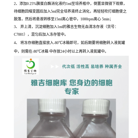
2、添加0.25%胰蛋白酶消化液约1ml至培养瓶中，倒置显微镜下观察，
待细胞回缩变圆后加入5ml完全培养液终止消化，再轻轻吹打细胞使之
脱落，然后将悬液转移至15ml离心管中，1000rpm离心 5min；
3、 弃上清，沉淀细胞加入1ml的雅吉生物无血清冻存液（货号：
C7001），混匀后加入冻存管中。
4、 将冻存细胞直接放入-80℃冰箱即可，如后期要将细胞转入液氮罐
中，则需在-80℃冰箱 中存放24小时以上再转入液氮罐中。