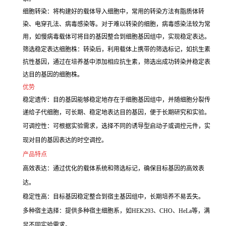
细胞转染：将构建好的载体导入细胞中，常用的转染方法有脂质体转
染、电穿孔法、病毒感染等。对于难以转染的细胞，病毒感染法较为常
用，如慢病毒载体可将目的基因整合到细胞基因组中，实现稳定表达。
筛选稳定表达细胞株：转染后，利用载体上携带的筛选标记，如抗生素
抗性基因，通过在培养基中添加相应抗生素，筛选出成功转染并稳定表
达目的基因的细胞株。
优势
稳定遗传：目的基因能够稳定地存在于细胞基因组中，并随细胞分裂传
递给子代细胞，可长期、稳定地表达目的基因，便于长期研究和实验。
可调控性：可根据实验需求，选择不同的诱导型启动子或调控元件，实
现对目的基因表达的时空调控。
产品特点
高效表达：通过优化的载体系统和筛选标记，确保目标基因的高效表
达。
稳定性高：目标基因稳定整合到宿主基因组中，长期培养不易丢失。
多种宿主选择：提供多种宿主细胞系，如HEK293、CHO、HeLa等，满
足不同实验需求。