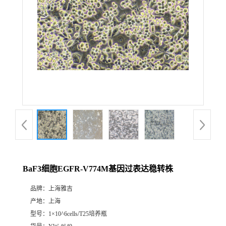
BaF3细胞EGFR-V774M基因过表达稳转株
品牌：
上海雅吉
产地：
上海
型号：
1×10^6cells/T25培养瓶