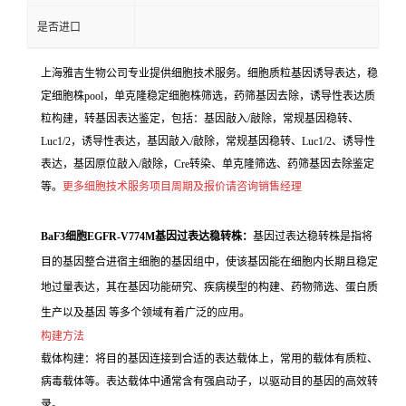
是否进口
上海雅吉生物公司专业提供细胞技术服务。细胞质粒基因诱导表达，稳
定细胞株pool，单克隆稳定细胞株筛选，药筛基因去除，诱导性表达质
粒构建，转基因表达鉴定，包括：基因敲入/敲除，常规基因稳转、
Luc1/2，诱导性表达，基因敲入/敲除，常规基因稳转、Luc1/2、诱导性
表达，基因原位敲入/敲除，Cre转染、单克隆筛选、药筛基因去除鉴定
等。
更多细胞技术服务项目周期及报价请咨询销售经理
BaF3细胞EGFR-V774M基因过表达稳转株：
基因过表达稳转株是指将
目的基因整合进宿主细胞的基因组中，使该基因能在细胞内长期且稳定
地过量表达，其在基因功能研究、疾病模型的构建、药物筛选、蛋白质
生产以及基因 等多个领域有着广泛的应用。
构建方法
载体构建：将目的基因连接到合适的表达载体上，常用的载体有质粒、
病毒载体等。表达载体中通常含有强启动子，以驱动目的基因的高效转
录。