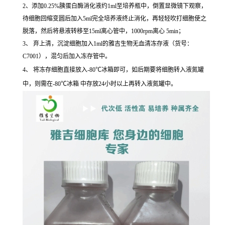
2、添加0.25%胰蛋白酶消化液约1ml至培养瓶中，倒置显微镜下观察，
待细胞回缩变圆后加入5ml完全培养液终止消化，再轻轻吹打细胞使之
脱落，然后将悬液转移至15ml离心管中，1000rpm离心 5min；
3、 弃上清，沉淀细胞加入1ml的雅吉生物无血清冻存液（货号：
C7001），混匀后加入冻存管中。
4、 将冻存细胞直接放入-80℃冰箱即可，如后期要将细胞转入液氮罐
中，则需在-80℃冰箱 中存放24小时以上再转入液氮罐中。