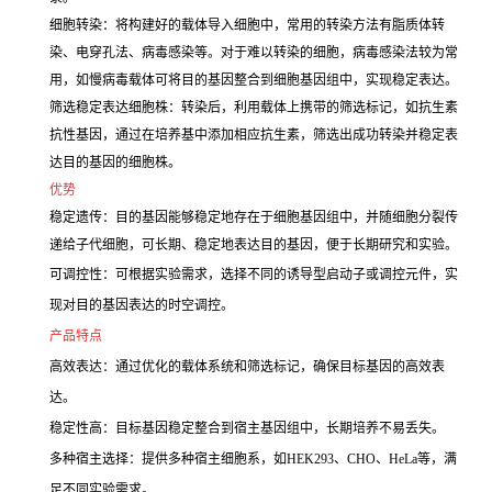
细胞转染：将构建好的载体导入细胞中，常用的转染方法有脂质体转
染、电穿孔法、病毒感染等。对于难以转染的细胞，病毒感染法较为常
用，如慢病毒载体可将目的基因整合到细胞基因组中，实现稳定表达。
筛选稳定表达细胞株：转染后，利用载体上携带的筛选标记，如抗生素
抗性基因，通过在培养基中添加相应抗生素，筛选出成功转染并稳定表
达目的基因的细胞株。
优势
稳定遗传：目的基因能够稳定地存在于细胞基因组中，并随细胞分裂传
递给子代细胞，可长期、稳定地表达目的基因，便于长期研究和实验。
可调控性：可根据实验需求，选择不同的诱导型启动子或调控元件，实
现对目的基因表达的时空调控。
产品特点
高效表达：通过优化的载体系统和筛选标记，确保目标基因的高效表
达。
稳定性高：目标基因稳定整合到宿主基因组中，长期培养不易丢失。
多种宿主选择：提供多种宿主细胞系，如HEK293、CHO、HeLa等，满
足不同实验需求。