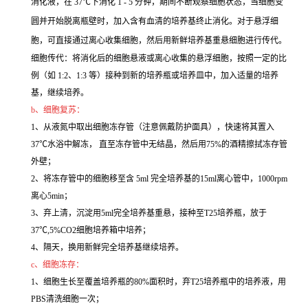
消化液，在 37℃下消化 1 - 5 分钟，期间不断观察细胞状态，当细胞变
圆并开始脱离瓶壁时，加入含有血清的培养基终止消化。对于悬浮细
胞，可直接通过离心收集细胞，然后用新鲜培养基重悬细胞进行传代。
细胞传代：将消化后的细胞悬液或离心收集的悬浮细胞，按照一定的比
例（如 1:2、1:3 等）接种到新的培养瓶或培养皿中，加入适量的培养
基，继续培养。
b、细胞复苏：
1、从液氮中取出细胞冻存管（注意佩戴防护面具），快速将其置入
37℃水浴中解冻， 直至冻存管中无结晶，然后用75%的酒精擦拭冻存管
外壁；
2、将冻存管中的细胞移至含 5ml 完全培养基的15ml离心管中，1000rpm
离心5min；
3、弃上清，沉淀用5ml完全培养基重悬，接种至T25培养瓶，放于
37℃,5%CO2细胞培养箱中培养；
4、隔天，换用新鲜完全培养基继续培养。
c、细胞冻存：
1、细胞生长至覆盖培养瓶的80%面积时，弃T25培养瓶中的培养液，用
PBS清洗细胞一次；