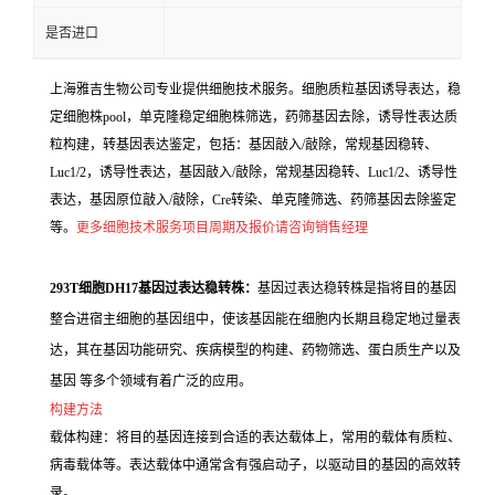
是否进口
上海雅吉生物公司专业提供细胞技术服务。细胞质粒基因诱导表达，稳
定细胞株pool，单克隆稳定细胞株筛选，药筛基因去除，诱导性表达质
粒构建，转基因表达鉴定，包括：基因敲入/敲除，常规基因稳转、
Luc1/2，诱导性表达，基因敲入/敲除，常规基因稳转、Luc1/2、诱导性
表达，基因原位敲入/敲除，Cre转染、单克隆筛选、药筛基因去除鉴定
等。
更多细胞技术服务项目周期及报价请咨询销售经理
293T细胞DH17基因过表达稳转株：
基因过表达稳转株是指将目的基因
整合进宿主细胞的基因组中，使该基因能在细胞内长期且稳定地过量表
达，其在基因功能研究、疾病模型的构建、药物筛选、蛋白质生产以及
基因 等多个领域有着广泛的应用。
构建方法
载体构建：将目的基因连接到合适的表达载体上，常用的载体有质粒、
病毒载体等。表达载体中通常含有强启动子，以驱动目的基因的高效转
录。