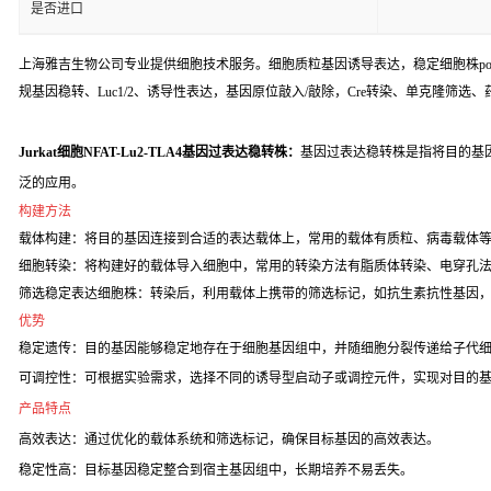
是否进口
上海雅吉生物公司专业提供细胞技术服务。细胞质粒基因诱导表达，稳定细胞株poo
规基因稳转、Luc1/2、诱导性表达，基因原位敲入/敲除，Cre转染、单克隆筛选
Jurkat细胞NFAT-Lu2-TLA4基因过表达稳转株：
基因过表达稳转株是指将目的基
泛的应用。
构建方法
载体构建：将目的基因连接到合适的表达载体上，常用的载体有质粒、病毒载体
细胞转染：将构建好的载体导入细胞中，常用的转染方法有脂质体转染、电穿孔
筛选稳定表达细胞株：转染后，利用载体上携带的筛选标记，如抗生素抗性基因
优势
稳定遗传：目的基因能够稳定地存在于细胞基因组中，并随细胞分裂传递给子代
可调控性：可根据实验需求，选择不同的诱导型启动子或调控元件，实现对目的
产品特点
高效表达：通过优化的载体系统和筛选标记，确保目标基因的高效表达。
稳定性高：目标基因稳定整合到宿主基因组中，长期培养不易丢失。