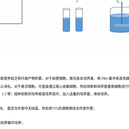
营养缺乏和代谢产物积累。对于贴壁细胞，首先吸去培养基，用 PBS 缓冲液清洗细胞 1 - 2
终止消化。对于悬浮细胞，可直接通过离心收集细胞，然后用新鲜培养基重悬细胞进行
、1:3 等）接种到新的培养瓶或培养皿中，加入适量的培养基，继续培养。
冻， 直至冻存管中无结晶，然后用75%的酒精擦拭冻存管外壁；
；
细胞培养箱中培养；