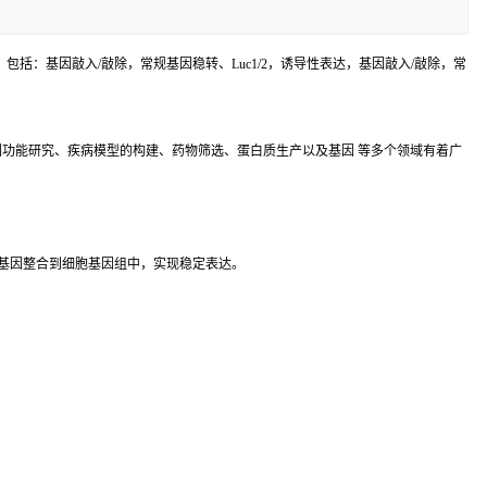
括：基因敲入/敲除，常规基因稳转、Luc1/2，诱导性表达，基因敲入/敲除，常
功能研究、疾病模型的构建、药物筛选、蛋白质生产以及基因 等多个领域有着广
基因整合到细胞基因组中，实现稳定表达。