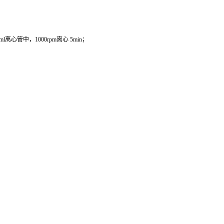
管中，1000rpm离心 5min；