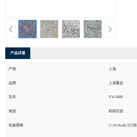
产品详请
产地
上海
品牌
上海雅吉
YW-4686
货号
用途
科研实验
包装规格
1×10^6cells/T2