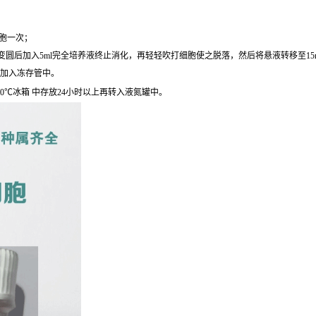
细胞一次；
圆后加入5ml完全培养液终止消化，再轻轻吹打细胞使之脱落，然后将悬液转移至15ml离心
后加入冻存管中。
0℃冰箱 中存放24小时以上再转入液氮罐中。