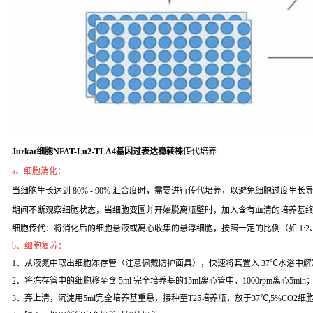
Jurkat细胞NFAT-Lu2-TLA4基因过表达稳转株
传代培养
a、细胞消化：
当细胞生长达到 80% - 90% 汇合度时，需要进行传代培养，以避免细胞过度生长导致
期间不断观察细胞状态，当细胞变圆并开始脱离瓶壁时，加入含有血清的培养基
细胞传代：将消化后的细胞悬液或离心收集的悬浮细胞，按照一定的比例（如 1:2
b、细胞复苏：
1、从液氮中取出细胞冻存管（注意佩戴防护面具），快速将其置入 37℃水浴中解
2、将冻存管中的细胞移至含 5ml 完全培养基的15ml离心管中，1000rpm离心5min
3、弃上清，沉淀用5ml完全培养基重悬，接种至T25培养瓶，放于37℃,5%CO2