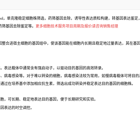
l，单克隆稳定细胞株筛选，药筛基因去除，诱导性表达质粒构建，转基因表达鉴定，包
、药筛基因去除鉴定等。
更多细胞技术服务项目周期及报价请咨询销售经理
因整合进宿主细胞的基因组中，使该基因能在细胞内长期且稳定地过量表达，其在基因
等。表达载体中通常含有强启动子，以驱动目的基因的高效转录。
法、病毒感染等。对于难以转染的细胞，病毒感染法较为常用，如慢病毒载体可将目的
，通过在培养基中添加相应抗生素，筛选出成功转染并稳定表达目的基因的细胞株。
细胞，可长期、稳定地表达目的基因，便于长期研究和实验。
基因表达的时空调控。