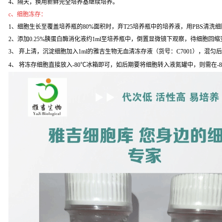
4、隔天，换用新鲜完全培养基继续培养。
c、细胞冻存：
1、细胞生长至覆盖培养瓶的80%面积时，弃T25培养瓶中的培养液，用PBS清洗
2、添加0.25%胰蛋白酶消化液约1ml至培养瓶中，倒置显微镜下观察，待细胞回缩变
3、 弃上清，沉淀细胞加入1ml的雅吉生物无血清冻存液（货号：C7001），混匀
4、 将冻存细胞直接放入-80℃冰箱即可，如后期要将细胞转入液氮罐中，则需在-8