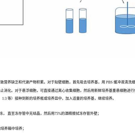
营养缺乏和代谢产物积累。对于贴壁细胞，首先吸去培养基，用 PBS 缓冲液清洗细胞 1 - 2
终止消化。对于悬浮细胞，可直接通过离心收集细胞，然后用新鲜培养基重悬细胞进行
、1:3 等）接种到新的培养瓶或培养皿中，加入适量的培养基，继续培养。
冻， 直至冻存管中无结晶，然后用75%的酒精擦拭冻存管外壁；
；
细胞培养箱中培养；