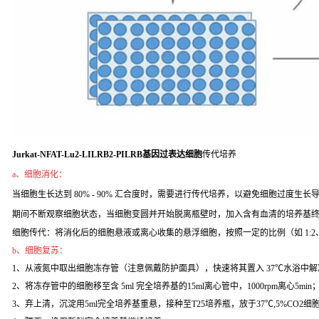
Jurkat-NFAT-Lu2-LILRB2-PILRB基因过表达细胞
传代培养
a、细胞消化：
当细胞生长达到 80% - 90% 汇合度时，需要进行传代培养，以避免细胞过度生长导致
期间不断观察细胞状态，当细胞变圆并开始脱离瓶壁时，加入含有血清的培养基
细胞传代：将消化后的细胞悬液或离心收集的悬浮细胞，按照一定的比例（如 1:2
b、细胞复苏：
1、从液氮中取出细胞冻存管（注意佩戴防护面具），快速将其置入 37℃水浴中解
2、将冻存管中的细胞移至含 5ml 完全培养基的15ml离心管中，1000rpm离心5min
3、弃上清，沉淀用5ml完全培养基重悬，接种至T25培养瓶，放于37℃,5%CO2