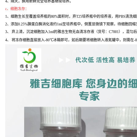
4、隔天，换用新鲜完全培养基继续培养。
c、细胞冻存：
1、细胞生长至覆盖培养瓶的80%面积时，弃T25培养瓶中的培养液，用PBS清洗
2、添加0.25%胰蛋白酶消化液约1ml至培养瓶中，倒置显微镜下观察，待细胞回缩变
3、 弃上清，沉淀细胞加入1ml的雅吉生物无血清冻存液（货号：C7001），混匀
4、 将冻存细胞直接放入-80℃冰箱即可，如后期要将细胞转入液氮罐中，则需在-8