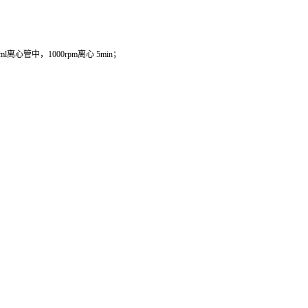
管中，1000rpm离心 5min；