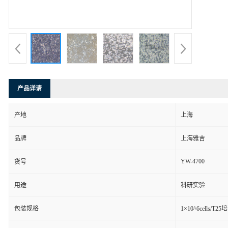
产品详请
产地
上海
品牌
上海雅吉
YW-4700
货号
用途
科研实验
包装规格
1×10^6cells/T2