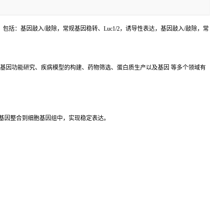
括：基因敲入/敲除，常规基因稳转、Luc1/2，诱导性表达，基因敲入/敲除，常
基因功能研究、疾病模型的构建、药物筛选、蛋白质生产以及基因 等多个领域有
基因整合到细胞基因组中，实现稳定表达。