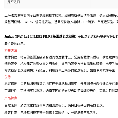
是否进口
上海雅吉生物公司专业提供细胞技术服务。细胞质粒基因诱导表达，稳定细胞株poo
规基因稳转、Luc1/2、诱导性表达，基因原位敲入/敲除，Cre转染、单克隆筛选
Jurkat-NFAT-Lu2-LILRB2-PILRB基因过表达细胞：
基因过表达稳转株是指将目
着广泛的应用。
构建方法
载体构建：将目的基因连接到合适的表达载体上，常用的载体有质粒、病毒载体
细胞转染：将构建好的载体导入细胞中，常用的转染方法有脂质体转染、电穿孔
筛选稳定表达细胞株：转染后，利用载体上携带的筛选标记，如抗生素抗性基因
优势
稳定遗传：目的基因能够稳定地存在于细胞基因组中，并随细胞分裂传递给子代
可调控性：可根据实验需求，选择不同的诱导型启动子或调控元件，实现对目的
产品特点
高效表达：通过优化的载体系统和筛选标记，确保目标基因的高效表达。
稳定性高：目标基因稳定整合到宿主基因组中，长期培养不易丢失。