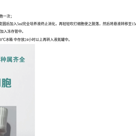
细胞一次；
圆后加入5ml完全培养液终止消化，再轻轻吹打细胞使之脱落，然后将悬液转移至15ml离心
后加入冻存管中。
0℃冰箱 中存放24小时以上再转入液氮罐中。