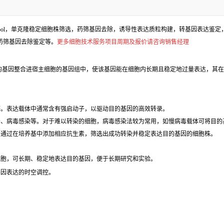
l，单克隆稳定细胞株筛选，药筛基因去除，诱导性表达质粒构建，转基因表达鉴定，包
、药筛基因去除鉴定等。
更多细胞技术服务项目周期及报价请咨询销售经理
的基因整合进宿主细胞的基因组中，使该基因能在细胞内长期且稳定地过量表达，其在
等。表达载体中通常含有强启动子，以驱动目的基因的高效转录。
法、病毒感染等。对于难以转染的细胞，病毒感染法较为常用，如慢病毒载体可将目的
，通过在培养基中添加相应抗生素，筛选出成功转染并稳定表达目的基因的细胞株。
细胞，可长期、稳定地表达目的基因，便于长期研究和实验。
基因表达的时空调控。