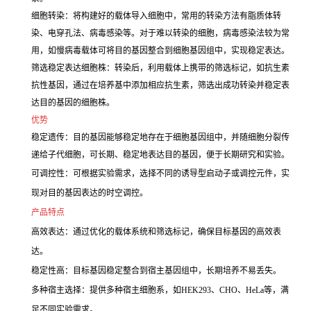
细胞转染：将构建好的载体导入细胞中，常用的转染方法有脂质体转
染、电穿孔法、病毒感染等。对于难以转染的细胞，病毒感染法较为常
用，如慢病毒载体可将目的基因整合到细胞基因组中，实现稳定表达。
筛选稳定表达细胞株：转染后，利用载体上携带的筛选标记，如抗生素
抗性基因，通过在培养基中添加相应抗生素，筛选出成功转染并稳定表
达目的基因的细胞株。
优势
稳定遗传：目的基因能够稳定地存在于细胞基因组中，并随细胞分裂传
递给子代细胞，可长期、稳定地表达目的基因，便于长期研究和实验。
可调控性：可根据实验需求，选择不同的诱导型启动子或调控元件，实
现对目的基因表达的时空调控。
产品特点
高效表达：通过优化的载体系统和筛选标记，确保目标基因的高效表
达。
稳定性高：目标基因稳定整合到宿主基因组中，长期培养不易丢失。
多种宿主选择：提供多种宿主细胞系，如HEK293、CHO、HeLa等，满
足不同实验需求。