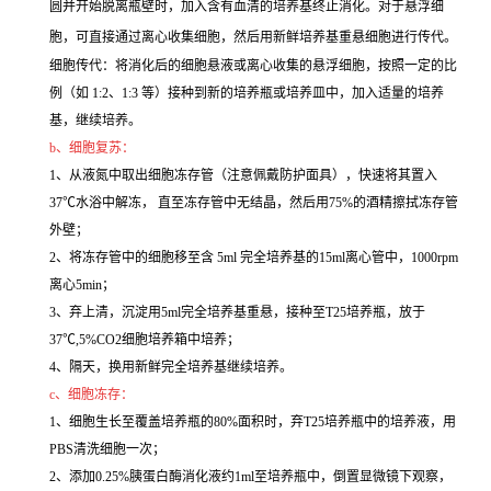
圆并开始脱离瓶壁时，加入含有血清的培养基终止消化。对于悬浮细
胞，可直接通过离心收集细胞，然后用新鲜培养基重悬细胞进行传代。
细胞传代：将消化后的细胞悬液或离心收集的悬浮细胞，按照一定的比
例（如 1:2、1:3 等）接种到新的培养瓶或培养皿中，加入适量的培养
基，继续培养。
b、细胞复苏：
1、从液氮中取出细胞冻存管（注意佩戴防护面具），快速将其置入
37℃水浴中解冻， 直至冻存管中无结晶，然后用75%的酒精擦拭冻存管
外壁；
2、将冻存管中的细胞移至含 5ml 完全培养基的15ml离心管中，1000rpm
离心5min；
3、弃上清，沉淀用5ml完全培养基重悬，接种至T25培养瓶，放于
37℃,5%CO2细胞培养箱中培养；
4、隔天，换用新鲜完全培养基继续培养。
c、细胞冻存：
1、细胞生长至覆盖培养瓶的80%面积时，弃T25培养瓶中的培养液，用
PBS清洗细胞一次；
2、添加0.25%胰蛋白酶消化液约1ml至培养瓶中，倒置显微镜下观察，