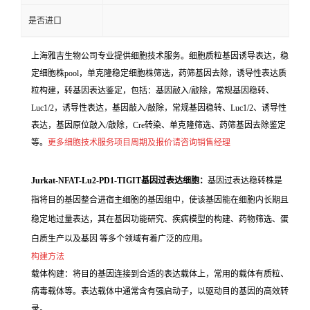
是否进口
上海雅吉生物公司专业提供细胞技术服务。细胞质粒基因诱导表达，稳
定细胞株pool，单克隆稳定细胞株筛选，药筛基因去除，诱导性表达质
粒构建，转基因表达鉴定，包括：基因敲入/敲除，常规基因稳转、
Luc1/2，诱导性表达，基因敲入/敲除，常规基因稳转、Luc1/2、诱导性
表达，基因原位敲入/敲除，Cre转染、单克隆筛选、药筛基因去除鉴定
等。
更多细胞技术服务项目周期及报价请咨询销售经理
Jurkat-NFAT-Lu2-PD1-TIGIT基因过表达细胞：
基因过表达稳转株是
指将目的基因整合进宿主细胞的基因组中，使该基因能在细胞内长期且
稳定地过量表达，其在基因功能研究、疾病模型的构建、药物筛选、蛋
白质生产以及基因 等多个领域有着广泛的应用。
构建方法
载体构建：将目的基因连接到合适的表达载体上，常用的载体有质粒、
病毒载体等。表达载体中通常含有强启动子，以驱动目的基因的高效转
录。