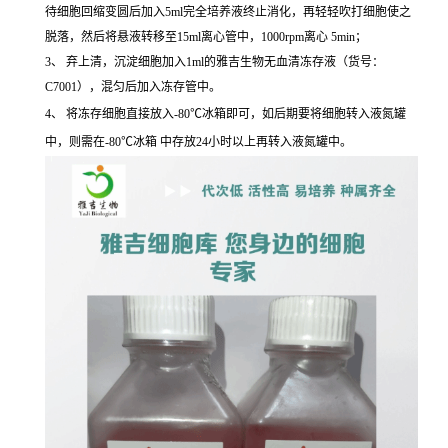
待细胞回缩变圆后加入5ml完全培养液终止消化，再轻轻吹打细胞使之
脱落，然后将悬液转移至15ml离心管中，1000rpm离心 5min；
3、 弃上清，沉淀细胞加入1ml的雅吉生物无血清冻存液（货号：
C7001），混匀后加入冻存管中。
4、 将冻存细胞直接放入-80℃冰箱即可，如后期要将细胞转入液氮罐
中，则需在-80℃冰箱 中存放24小时以上再转入液氮罐中。