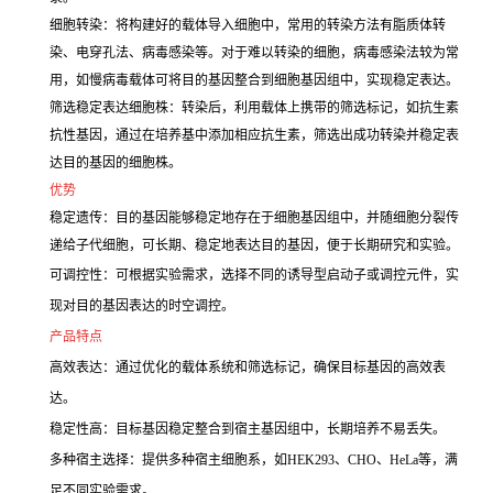
细胞转染：将构建好的载体导入细胞中，常用的转染方法有脂质体转
染、电穿孔法、病毒感染等。对于难以转染的细胞，病毒感染法较为常
用，如慢病毒载体可将目的基因整合到细胞基因组中，实现稳定表达。
筛选稳定表达细胞株：转染后，利用载体上携带的筛选标记，如抗生素
抗性基因，通过在培养基中添加相应抗生素，筛选出成功转染并稳定表
达目的基因的细胞株。
优势
稳定遗传：目的基因能够稳定地存在于细胞基因组中，并随细胞分裂传
递给子代细胞，可长期、稳定地表达目的基因，便于长期研究和实验。
可调控性：可根据实验需求，选择不同的诱导型启动子或调控元件，实
现对目的基因表达的时空调控。
产品特点
高效表达：通过优化的载体系统和筛选标记，确保目标基因的高效表
达。
稳定性高：目标基因稳定整合到宿主基因组中，长期培养不易丢失。
多种宿主选择：提供多种宿主细胞系，如HEK293、CHO、HeLa等，满
足不同实验需求。