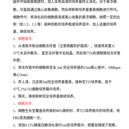
圆并开始脱离瓶壁时，加入含有血清的培养基终止消化。对于悬浮细
胞，可直接通过离心收集细胞，然后用新鲜培养基重悬细胞进行传代。
细胞传代：将消化后的细胞悬液或离心收集的悬浮细胞，按照一定的比
例（如 1:2、1:3 等）接种到新的培养瓶或培养皿中，加入适量的培养
基，继续培养。
b、细胞复苏：
1、从液氮中取出细胞冻存管（注意佩戴防护面具），快速将其置入
37℃水浴中解冻， 直至冻存管中无结晶，然后用75%的酒精擦拭冻存管
外壁；
2、将冻存管中的细胞移至含 5ml 完全培养基的15ml离心管中，1000rpm
离心5min；
3、弃上清，沉淀用5ml完全培养基重悬，接种至T25培养瓶，放于
37℃,5%CO2细胞培养箱中培养；
4、隔天，换用新鲜完全培养基继续培养。
c、细胞冻存：
1、细胞生长至覆盖培养瓶的80%面积时，弃T25培养瓶中的培养液，用
PBS清洗细胞一次；
2、添加0.25%胰蛋白酶消化液约1ml至培养瓶中，倒置显微镜下观察，