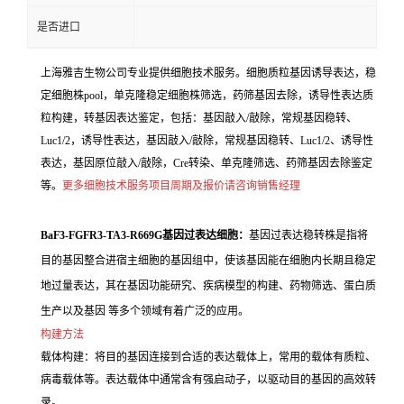
是否进口
上海雅吉生物公司专业提供细胞技术服务。细胞质粒基因诱导表达，稳
定细胞株pool，单克隆稳定细胞株筛选，药筛基因去除，诱导性表达质
粒构建，转基因表达鉴定，包括：基因敲入/敲除，常规基因稳转、
Luc1/2，诱导性表达，基因敲入/敲除，常规基因稳转、Luc1/2、诱导性
表达，基因原位敲入/敲除，Cre转染、单克隆筛选、药筛基因去除鉴定
等。
更多细胞技术服务项目周期及报价请咨询销售经理
BaF3-FGFR3-TA3-R669G基因过表达细胞：
基因过表达稳转株是指将
目的基因整合进宿主细胞的基因组中，使该基因能在细胞内长期且稳定
地过量表达，其在基因功能研究、疾病模型的构建、药物筛选、蛋白质
生产以及基因 等多个领域有着广泛的应用。
构建方法
载体构建：将目的基因连接到合适的表达载体上，常用的载体有质粒、
病毒载体等。表达载体中通常含有强启动子，以驱动目的基因的高效转
录。