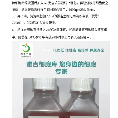
待细胞回缩变圆后加入5ml完全培养液终止消化，再轻轻吹打细胞使之
脱落，然后将悬液转移至15ml离心管中，1000rpm离心 5min；
3、 弃上清，沉淀细胞加入1ml的雅吉生物无血清冻存液（货号：
C7001），混匀后加入冻存管中。
4、 将冻存细胞直接放入-80℃冰箱即可，如后期要将细胞转入液氮罐
中，则需在-80℃冰箱 中存放24小时以上再转入液氮罐中。