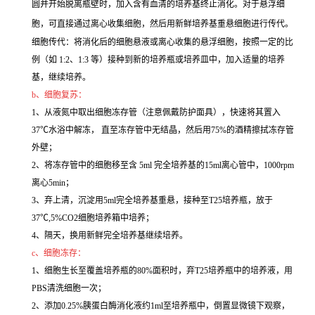
圆并开始脱离瓶壁时，加入含有血清的培养基终止消化。对于悬浮细
胞，可直接通过离心收集细胞，然后用新鲜培养基重悬细胞进行传代。
细胞传代：将消化后的细胞悬液或离心收集的悬浮细胞，按照一定的比
例（如 1:2、1:3 等）接种到新的培养瓶或培养皿中，加入适量的培养
基，继续培养。
b、细胞复苏：
1、从液氮中取出细胞冻存管（注意佩戴防护面具），快速将其置入
37℃水浴中解冻， 直至冻存管中无结晶，然后用75%的酒精擦拭冻存管
外壁；
2、将冻存管中的细胞移至含 5ml 完全培养基的15ml离心管中，1000rpm
离心5min；
3、弃上清，沉淀用5ml完全培养基重悬，接种至T25培养瓶，放于
37℃,5%CO2细胞培养箱中培养；
4、隔天，换用新鲜完全培养基继续培养。
c、细胞冻存：
1、细胞生长至覆盖培养瓶的80%面积时，弃T25培养瓶中的培养液，用
PBS清洗细胞一次；
2、添加0.25%胰蛋白酶消化液约1ml至培养瓶中，倒置显微镜下观察，