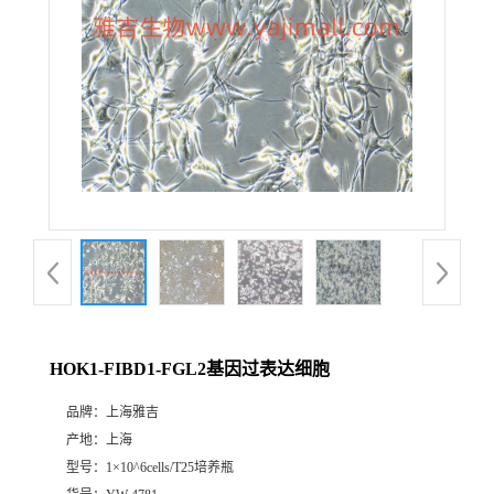
HOK1-FIBD1-FGL2基因过表达细胞
品牌：
上海雅吉
产地：
上海
型号：
1×10^6cells/T25培养瓶