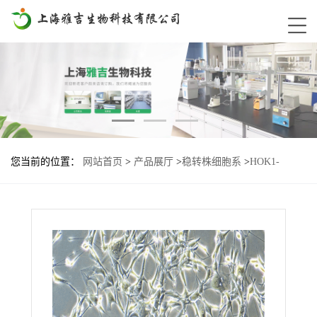
您当前的位置：
网站首页
>
产品展厅
>
稳转株细胞系
>
HOK1-
FIBD1-FGL2基因过表达细胞