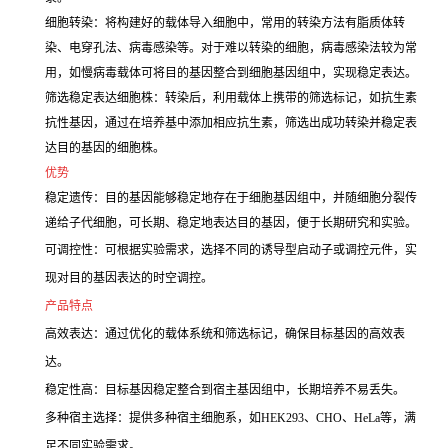
细胞转染：将构建好的载体导入细胞中，常用的转染方法有脂质体转
染、电穿孔法、病毒感染等。对于难以转染的细胞，病毒感染法较为常
用，如慢病毒载体可将目的基因整合到细胞基因组中，实现稳定表达。
筛选稳定表达细胞株：转染后，利用载体上携带的筛选标记，如抗生素
抗性基因，通过在培养基中添加相应抗生素，筛选出成功转染并稳定表
达目的基因的细胞株。
优势
稳定遗传：目的基因能够稳定地存在于细胞基因组中，并随细胞分裂传
递给子代细胞，可长期、稳定地表达目的基因，便于长期研究和实验。
可调控性：可根据实验需求，选择不同的诱导型启动子或调控元件，实
现对目的基因表达的时空调控。
产品特点
高效表达：通过优化的载体系统和筛选标记，确保目标基因的高效表
达。
稳定性高：目标基因稳定整合到宿主基因组中，长期培养不易丢失。
多种宿主选择：提供多种宿主细胞系，如HEK293、CHO、HeLa等，满
足不同实验需求。