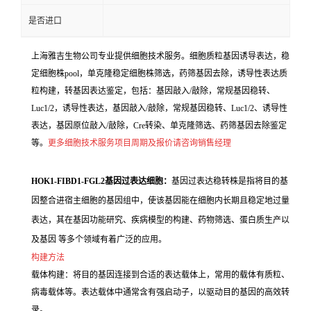
是否进口
上海雅吉生物公司专业提供细胞技术服务。细胞质粒基因诱导表达，稳
定细胞株pool，单克隆稳定细胞株筛选，药筛基因去除，诱导性表达质
粒构建，转基因表达鉴定，包括：基因敲入/敲除，常规基因稳转、
Luc1/2，诱导性表达，基因敲入/敲除，常规基因稳转、Luc1/2、诱导性
表达，基因原位敲入/敲除，Cre转染、单克隆筛选、药筛基因去除鉴定
等。
更多细胞技术服务项目周期及报价请咨询销售经理
HOK1-FIBD1-FGL2基因过表达细胞：
基因过表达稳转株是指将目的基
因整合进宿主细胞的基因组中，使该基因能在细胞内长期且稳定地过量
表达，其在基因功能研究、疾病模型的构建、药物筛选、蛋白质生产以
及基因 等多个领域有着广泛的应用。
构建方法
载体构建：将目的基因连接到合适的表达载体上，常用的载体有质粒、
病毒载体等。表达载体中通常含有强启动子，以驱动目的基因的高效转
录。