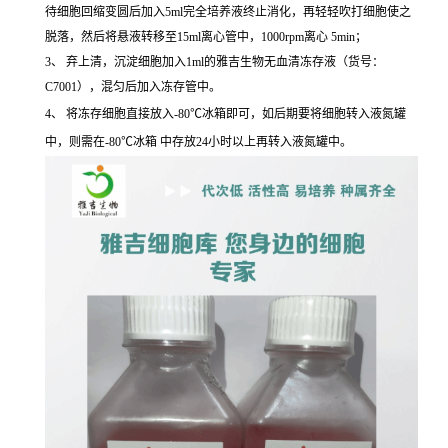
待细胞回缩变圆后加入5ml完全培养液终止消化，再轻轻吹打细胞使之
脱落，然后将悬液转移至15ml离心管中，1000rpm离心 5min；
3、 弃上清，沉淀细胞加入1ml的雅吉生物无血清冻存液（货号：
C7001），混匀后加入冻存管中。
4、 将冻存细胞直接放入-80℃冰箱即可，如后期要将细胞转入液氮罐
中，则需在-80℃冰箱 中存放24小时以上再转入液氮罐中。