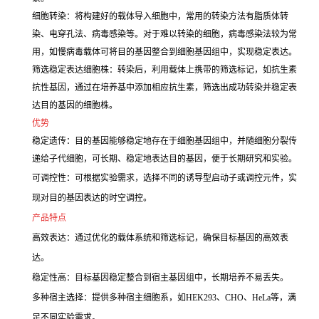
细胞转染：将构建好的载体导入细胞中，常用的转染方法有脂质体转
染、电穿孔法、病毒感染等。对于难以转染的细胞，病毒感染法较为常
用，如慢病毒载体可将目的基因整合到细胞基因组中，实现稳定表达。
筛选稳定表达细胞株：转染后，利用载体上携带的筛选标记，如抗生素
抗性基因，通过在培养基中添加相应抗生素，筛选出成功转染并稳定表
达目的基因的细胞株。
优势
稳定遗传：目的基因能够稳定地存在于细胞基因组中，并随细胞分裂传
递给子代细胞，可长期、稳定地表达目的基因，便于长期研究和实验。
可调控性：可根据实验需求，选择不同的诱导型启动子或调控元件，实
现对目的基因表达的时空调控。
产品特点
高效表达：通过优化的载体系统和筛选标记，确保目标基因的高效表
达。
稳定性高：目标基因稳定整合到宿主基因组中，长期培养不易丢失。
多种宿主选择：提供多种宿主细胞系，如HEK293、CHO、HeLa等，满
足不同实验需求。