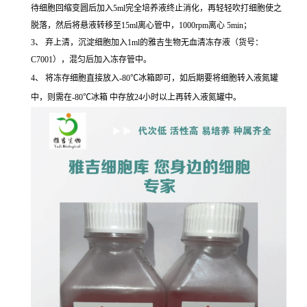
待细胞回缩变圆后加入5ml完全培养液终止消化，再轻轻吹打细胞使之
脱落，然后将悬液转移至15ml离心管中，1000rpm离心 5min；
3、 弃上清，沉淀细胞加入1ml的雅吉生物无血清冻存液（货号：
C7001），混匀后加入冻存管中。
4、 将冻存细胞直接放入-80℃冰箱即可，如后期要将细胞转入液氮罐
中，则需在-80℃冰箱 中存放24小时以上再转入液氮罐中。