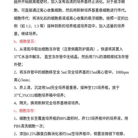
圆并开始脱离瓶壁时，加入含有血清的培养基终止消化。对于悬浮细
胞，可直接通过离心收集细胞，然后用新鲜培养基重悬细胞进行传代。
细胞传代：将消化后的细胞悬液或离心收集的悬浮细胞，按照一定的比
例（如 1:2、1:3 等）接种到新的培养瓶或培养皿中，加入适量的培养
基，继续培养。
b、细胞复苏：
1、从液氮中取出细胞冻存管（注意佩戴防护面具），快速将其置入
37℃水浴中解冻， 直至冻存管中无结晶，然后用75%的酒精擦拭冻存管
外壁；
2、将冻存管中的细胞移至含 5ml 完全培养基的15ml离心管中，1000rpm
离心5min；
3、弃上清，沉淀用5ml完全培养基重悬，接种至T25培养瓶，放于
37℃,5%CO2细胞培养箱中培养；
4、隔天，换用新鲜完全培养基继续培养。
c、细胞冻存：
1、细胞生长至覆盖培养瓶的80%面积时，弃T25培养瓶中的培养液，用
PBS清洗细胞一次；
2、添加0.25%胰蛋白酶消化液约1ml至培养瓶中，倒置显微镜下观察，