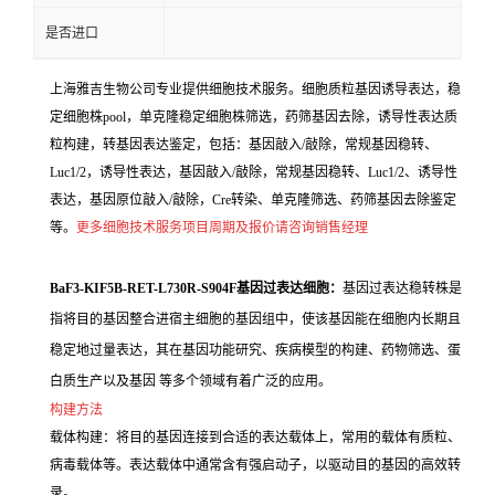
是否进口
上海雅吉生物公司专业提供细胞技术服务。细胞质粒基因诱导表达，稳
定细胞株pool，单克隆稳定细胞株筛选，药筛基因去除，诱导性表达质
粒构建，转基因表达鉴定，包括：基因敲入/敲除，常规基因稳转、
Luc1/2，诱导性表达，基因敲入/敲除，常规基因稳转、Luc1/2、诱导性
表达，基因原位敲入/敲除，Cre转染、单克隆筛选、药筛基因去除鉴定
等。
更多细胞技术服务项目周期及报价请咨询销售经理
BaF3-KIF5B-RET-L730R-S904F基因过表达细胞：
基因过表达稳转株是
指将目的基因整合进宿主细胞的基因组中，使该基因能在细胞内长期且
稳定地过量表达，其在基因功能研究、疾病模型的构建、药物筛选、蛋
白质生产以及基因 等多个领域有着广泛的应用。
构建方法
载体构建：将目的基因连接到合适的表达载体上，常用的载体有质粒、
病毒载体等。表达载体中通常含有强启动子，以驱动目的基因的高效转
录。