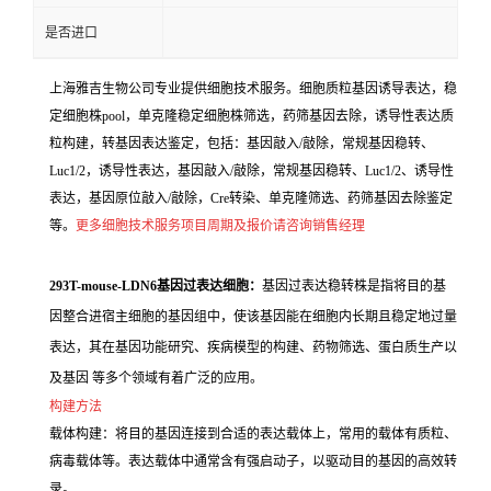
是否进口
上海雅吉生物公司专业提供细胞技术服务。细胞质粒基因诱导表达，稳
定细胞株pool，单克隆稳定细胞株筛选，药筛基因去除，诱导性表达质
粒构建，转基因表达鉴定，包括：基因敲入/敲除，常规基因稳转、
Luc1/2，诱导性表达，基因敲入/敲除，常规基因稳转、Luc1/2、诱导性
表达，基因原位敲入/敲除，Cre转染、单克隆筛选、药筛基因去除鉴定
等。
更多细胞技术服务项目周期及报价请咨询销售经理
293T-mouse-LDN6基因过表达细胞：
基因过表达稳转株是指将目的基
因整合进宿主细胞的基因组中，使该基因能在细胞内长期且稳定地过量
表达，其在基因功能研究、疾病模型的构建、药物筛选、蛋白质生产以
及基因 等多个领域有着广泛的应用。
构建方法
载体构建：将目的基因连接到合适的表达载体上，常用的载体有质粒、
病毒载体等。表达载体中通常含有强启动子，以驱动目的基因的高效转
录。