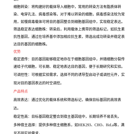
细胞转染：将构建好的载体导入细胞中，常用的转染方法有脂质体转
染、电穿孔法、病毒感染等。对于难以转染的细胞，病毒感染法较为常
用，如慢病毒载体可将目的基因整合到细胞基因组中，实现稳定表达。
筛选稳定表达细胞株：转染后，利用载体上携带的筛选标记，如抗生素
抗性基因，通过在培养基中添加相应抗生素，筛选出成功转染并稳定表
达目的基因的细胞株。
优势
稳定遗传：目的基因能够稳定地存在于细胞基因组中，并随细胞分裂传
递给子代细胞，可长期、稳定地表达目的基因，便于长期研究和实验。
可调控性：可根据实验需求，选择不同的诱导型启动子或调控元件，实
现对目的基因表达的时空调控。
产品特点
高效表达：通过优化的载体系统和筛选标记，确保目标基因的高效表
达。
稳定性高：目标基因稳定整合到宿主基因组中，长期培养不易丢失。
多种宿主选择：提供多种宿主细胞系，如HEK293、CHO、HeLa等，满
足不同实验需求。