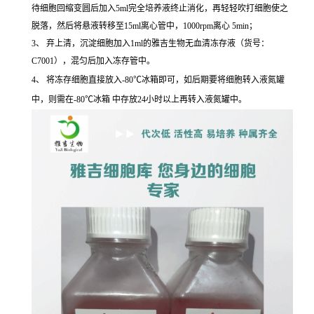
待细胞回缩变圆后加入5ml完全培养液终止消化，再轻轻吹打细胞使之
脱落，然后将悬液转移至15ml离心管中，1000rpm离心 5min；
3、 弃上清，沉淀细胞加入1ml的雅吉生物无血清冻存液（货号：
C7001），混匀后加入冻存管中。
4、 将冻存细胞直接放入-80℃冰箱即可，如后期要将细胞转入液氮罐
中，则需在-80℃冰箱 中存放24小时以上再转入液氮罐中。