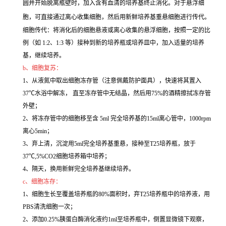
圆并开始脱离瓶壁时，加入含有血清的培养基终止消化。对于悬浮细
胞，可直接通过离心收集细胞，然后用新鲜培养基重悬细胞进行传代。
细胞传代：将消化后的细胞悬液或离心收集的悬浮细胞，按照一定的比
例（如 1:2、1:3 等）接种到新的培养瓶或培养皿中，加入适量的培养
基，继续培养。
b、细胞复苏：
1、从液氮中取出细胞冻存管（注意佩戴防护面具），快速将其置入
37℃水浴中解冻， 直至冻存管中无结晶，然后用75%的酒精擦拭冻存管
外壁；
2、将冻存管中的细胞移至含 5ml 完全培养基的15ml离心管中，1000rpm
离心5min；
3、弃上清，沉淀用5ml完全培养基重悬，接种至T25培养瓶，放于
37℃,5%CO2细胞培养箱中培养；
4、隔天，换用新鲜完全培养基继续培养。
c、细胞冻存：
1、细胞生长至覆盖培养瓶的80%面积时，弃T25培养瓶中的培养液，用
PBS清洗细胞一次；
2、添加0.25%胰蛋白酶消化液约1ml至培养瓶中，倒置显微镜下观察，