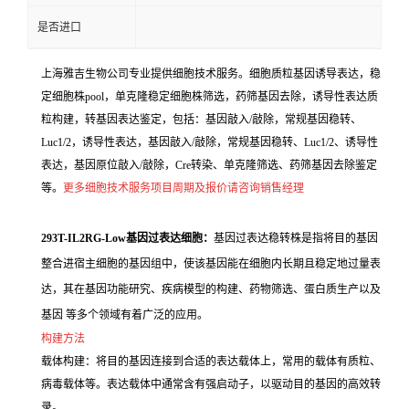
是否进口
上海雅吉生物公司专业提供细胞技术服务。细胞质粒基因诱导表达，稳
定细胞株pool，单克隆稳定细胞株筛选，药筛基因去除，诱导性表达质
粒构建，转基因表达鉴定，包括：基因敲入/敲除，常规基因稳转、
Luc1/2，诱导性表达，基因敲入/敲除，常规基因稳转、Luc1/2、诱导性
表达，基因原位敲入/敲除，Cre转染、单克隆筛选、药筛基因去除鉴定
等。
更多细胞技术服务项目周期及报价请咨询销售经理
293T-IL2RG-Low基因过表达细胞：
基因过表达稳转株是指将目的基因
整合进宿主细胞的基因组中，使该基因能在细胞内长期且稳定地过量表
达，其在基因功能研究、疾病模型的构建、药物筛选、蛋白质生产以及
基因 等多个领域有着广泛的应用。
构建方法
载体构建：将目的基因连接到合适的表达载体上，常用的载体有质粒、
病毒载体等。表达载体中通常含有强启动子，以驱动目的基因的高效转
录。