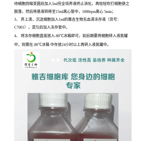
待细胞回缩变圆后加入5ml完全培养液终止消化，再轻轻吹打细胞使之
脱落，然后将悬液转移至15ml离心管中，1000rpm离心 5min；
3、 弃上清，沉淀细胞加入1ml的雅吉生物无血清冻存液（货号：
C7001），混匀后加入冻存管中。
4、 将冻存细胞直接放入-80℃冰箱即可，如后期要将细胞转入液氮罐
中，则需在-80℃冰箱 中存放24小时以上再转入液氮罐中。