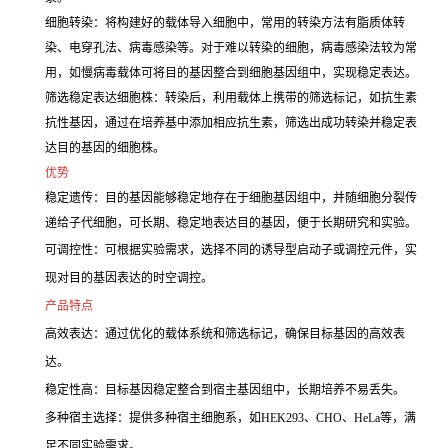
细胞转染：将构建好的载体导入细胞中，常用的转染方法有脂质体转
染、电穿孔法、病毒感染等。对于难以转染的细胞，病毒感染法较为常
用，如慢病毒载体可将目的基因整合到细胞基因组中，实现稳定表达。
筛选稳定表达细胞株：转染后，利用载体上携带的筛选标记，如抗生素
抗性基因，通过在培养基中添加相应抗生素，筛选出成功转染并稳定表
达目的基因的细胞株。
优势
稳定遗传：目的基因能够稳定地存在于细胞基因组中，并随细胞分裂传
递给子代细胞，可长期、稳定地表达目的基因，便于长期研究和实验。
可调控性：可根据实验需求，选择不同的诱导型启动子或调控元件，实
现对目的基因表达的时空调控。
产品特点
高效表达：通过优化的载体系统和筛选标记，确保目标基因的高效表
达。
稳定性高：目标基因稳定整合到宿主基因组中，长期培养不易丢失。
多种宿主选择：提供多种宿主细胞系，如HEK293、CHO、HeLa等，满
足不同实验需求。