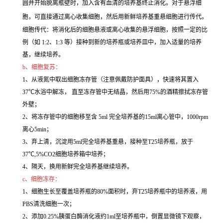
圆并开始脱离瓶壁时，加入含有血清的培养基终止消化。对于悬浮细
胞，可直接通过离心收集细胞，然后用新鲜培养基重悬细胞进行传代。
细胞传代：将消化后的细胞悬液或离心收集的悬浮细胞，按照一定的比
例（如 1:2、1:3 等）接种到新的培养瓶或培养皿中，加入适量的培养
基，继续培养。
b、细胞复苏：
1、从液氮中取出细胞冻存管（注意佩戴防护面具），快速将其置入
37℃水浴中解冻， 直至冻存管中无结晶，然后用75%的酒精擦拭冻存管
外壁；
2、将冻存管中的细胞移至含 5ml 完全培养基的15ml离心管中，1000rpm
离心5min；
3、弃上清，沉淀用5ml完全培养基重悬，接种至T25培养瓶，放于
37℃,5%CO2细胞培养箱中培养；
4、隔天，换用新鲜完全培养基继续培养。
c、细胞冻存：
1、细胞生长至覆盖培养瓶的80%面积时，弃T25培养瓶中的培养液，用
PBS清洗细胞一次；
2、添加0.25%胰蛋白酶消化液约1ml至培养瓶中，倒置显微镜下观察，