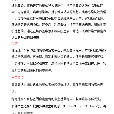
细胞转染：将构建好的载体导入细胞中，常用的转染方法有脂质体转
染、电穿孔法、病毒感染等。对于难以转染的细胞，病毒感染法较为常
用，如慢病毒载体可将目的基因整合到细胞基因组中，实现稳定表达。
筛选稳定表达细胞株：转染后，利用载体上携带的筛选标记，如抗生素
抗性基因，通过在培养基中添加相应抗生素，筛选出成功转染并稳定表
达目的基因的细胞株。
优势
稳定遗传：目的基因能够稳定地存在于细胞基因组中，并随细胞分裂传
递给子代细胞，可长期、稳定地表达目的基因，便于长期研究和实验。
可调控性：可根据实验需求，选择不同的诱导型启动子或调控元件，实
现对目的基因表达的时空调控。
产品特点
高效表达：通过优化的载体系统和筛选标记，确保目标基因的高效表
达。
稳定性高：目标基因稳定整合到宿主基因组中，长期培养不易丢失。
多种宿主选择：提供多种宿主细胞系，如HEK293、CHO、HeLa等，满
足不同实验需求。