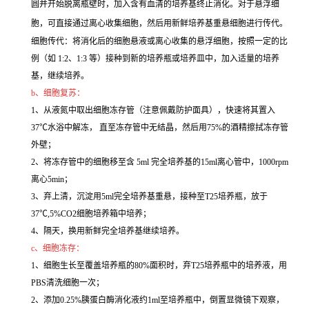
圆并开始脱离瓶壁时，加入含有血清的培养基终止消化。对于悬浮细
胞，可直接通过离心收集细胞，然后用新鲜培养基重悬细胞进行传代。
细胞传代：将消化后的细胞悬液或离心收集的悬浮细胞，按照一定的比
例（如 1:2、1:3 等）接种到新的培养瓶或培养皿中，加入适量的培养
基，继续培养。
b、细胞复苏：
1、从液氮中取出细胞冻存管（注意佩戴防护面具），快速将其置入
37℃水浴中解冻， 直至冻存管中无结晶，然后用75%的酒精擦拭冻存管
外壁；
2、将冻存管中的细胞移至含 5ml 完全培养基的15ml离心管中，1000rpm
离心5min；
3、弃上清，沉淀用5ml完全培养基重悬，接种至T25培养瓶，放于
37℃,5%CO2细胞培养箱中培养；
4、隔天，换用新鲜完全培养基继续培养。
c、细胞冻存：
1、细胞生长至覆盖培养瓶的80%面积时，弃T25培养瓶中的培养液，用
PBS清洗细胞一次；
2、添加0.25%胰蛋白酶消化液约1ml至培养瓶中，倒置显微镜下观察，