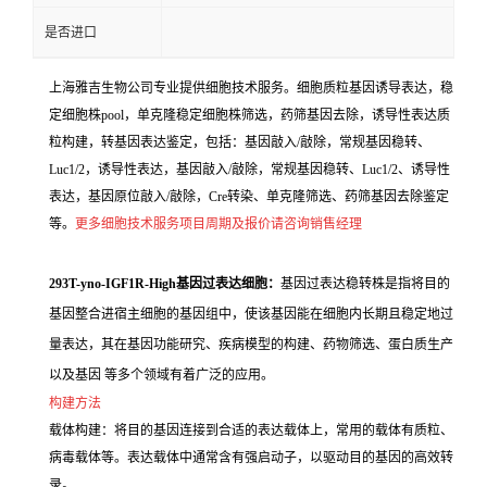
是否进口
上海雅吉生物公司专业提供细胞技术服务。细胞质粒基因诱导表达，稳
定细胞株pool，单克隆稳定细胞株筛选，药筛基因去除，诱导性表达质
粒构建，转基因表达鉴定，包括：基因敲入/敲除，常规基因稳转、
Luc1/2，诱导性表达，基因敲入/敲除，常规基因稳转、Luc1/2、诱导性
表达，基因原位敲入/敲除，Cre转染、单克隆筛选、药筛基因去除鉴定
等。
更多细胞技术服务项目周期及报价请咨询销售经理
293T-yno-IGF1R-High基因过表达细胞：
基因过表达稳转株是指将目的
基因整合进宿主细胞的基因组中，使该基因能在细胞内长期且稳定地过
量表达，其在基因功能研究、疾病模型的构建、药物筛选、蛋白质生产
以及基因 等多个领域有着广泛的应用。
构建方法
载体构建：将目的基因连接到合适的表达载体上，常用的载体有质粒、
病毒载体等。表达载体中通常含有强启动子，以驱动目的基因的高效转
录。