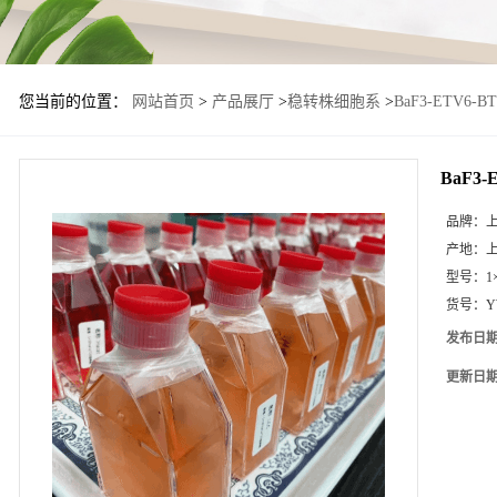
您当前的位置：
网站首页
>
产品展厅
>
稳转株细胞系
>
BaF3-ETV6
BaF3
品牌：
产地：
型号：
1
货号：
Y
发布日
更新日