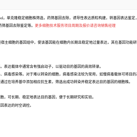
l，单克隆稳定细胞株筛选，药筛基因去除，诱导性表达质粒构建，转基因表达鉴定，包
、药筛基因去除鉴定等。
更多细胞技术服务项目周期及报价请咨询销售经理
进宿主细胞的基因组中，使该基因能在细胞内长期且稳定地过量表达，其在基因功能研
等。表达载体中通常含有强启动子，以驱动目的基因的高效转录。
法、病毒感染等。对于难以转染的细胞，病毒感染法较为常用，如慢病毒载体可将目的
，通过在培养基中添加相应抗生素，筛选出成功转染并稳定表达目的基因的细胞株。
细胞，可长期、稳定地表达目的基因，便于长期研究和实验。
基因表达的时空调控。