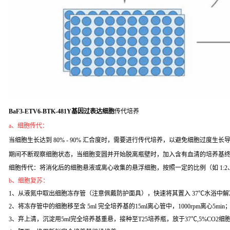
BaF3-ETV6-BTK-481Y基因过表达细胞
传代培养
a、细胞传代：
当细胞生长达到 80% - 90% 汇合度时，需要进行传代培养，以避免细胞过度生长导致
期间不断观察细胞状态，当细胞变圆并开始脱离瓶壁时，加入含有血清的培养基
细胞传代：将消化后的细胞悬液或离心收集的悬浮细胞，按照一定的比例（如 1:2
b、细胞复苏：
1、从液氮中取出细胞冻存管（注意佩戴防护面具），快速将其置入 37℃水浴中解
2、将冻存管中的细胞移至含 5ml 完全培养基的15ml离心管中，1000rpm离心5min
3、弃上清，沉淀用5ml完全培养基重悬，接种至T25培养瓶，放于37℃,5%CO2