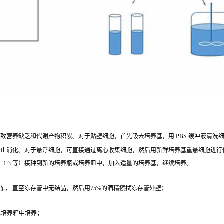
营养缺乏和代谢产物积累。对于贴壁细胞，首先吸去培养基，用 PBS 缓冲液清洗细胞 1 - 2
终止消化。对于悬浮细胞，可直接通过离心收集细胞，然后用新鲜培养基重悬细胞进行
、1:3 等）接种到新的培养瓶或培养皿中，加入适量的培养基，继续培养。
冻， 直至冻存管中无结晶，然后用75%的酒精擦拭冻存管外壁；
；
细胞培养箱中培养；