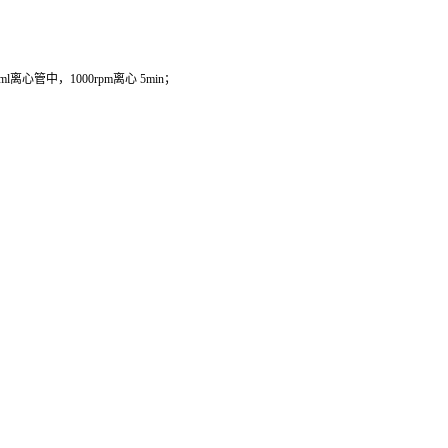
管中，1000rpm离心 5min；