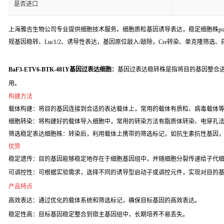
是否进口
上海雅吉生物公司专业提供细胞技术服务。细胞质粒基因诱导表达，稳定细胞株poo
规基因稳转、Luc1/2、诱导性表达，基因原位敲入/敲除，Cre转染、单克隆筛选
BaF3-ETV6-BTK-481Y基因过表达细胞：
基因过表达稳转株是指将目的基因整合
用。
构建方法
载体构建：将目的基因连接到合适的表达载体上，常用的载体有质粒、病毒载体
细胞转染：将构建好的载体导入细胞中，常用的转染方法有脂质体转染、电穿孔
筛选稳定表达细胞株：转染后，利用载体上携带的筛选标记，如抗生素抗性基因
优势
稳定遗传：目的基因能够稳定地存在于细胞基因组中，并随细胞分裂传递给子代
可调控性：可根据实验需求，选择不同的诱导型启动子或调控元件，实现对目的
产品特点
高效表达：通过优化的载体系统和筛选标记，确保目标基因的高效表达。
稳定性高：目标基因稳定整合到宿主基因组中，长期培养不易丢失。