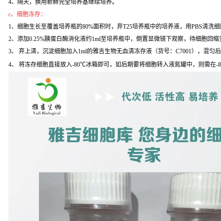
4、隔天，换用新鲜完全培养基继续培养。
c、细胞冻存：
1、细胞生长至覆盖培养瓶的80%面积时，弃T25培养瓶中的培养液，用PBS清洗
2、添加0.25%胰蛋白酶消化液约1ml至培养瓶中，倒置显微镜下观察，待细胞回缩变
3、 弃上清，沉淀细胞加入1ml的雅吉生物无血清冻存液（货号：C7001），混匀
4、 将冻存细胞直接放入-80℃冰箱即可，如后期要将细胞转入液氮罐中，则需在-8