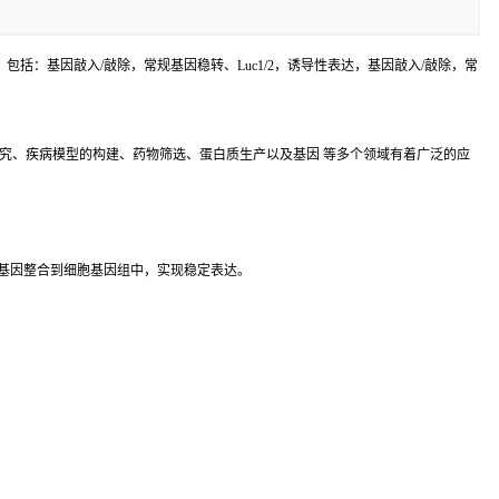
括：基因敲入/敲除，常规基因稳转、Luc1/2，诱导性表达，基因敲入/敲除，常
究、疾病模型的构建、药物筛选、蛋白质生产以及基因 等多个领域有着广泛的应
基因整合到细胞基因组中，实现稳定表达。