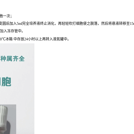
细胞一次；
圆后加入5ml完全培养液终止消化，再轻轻吹打细胞使之脱落，然后将悬液转移至15ml离心
后加入冻存管中。
0℃冰箱 中存放24小时以上再转入液氮罐中。