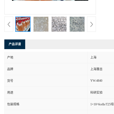
产品详请
产地
上海
品牌
上海雅吉
YW-4840
货号
用途
科研实验
包装规格
1×10^6cells/T2