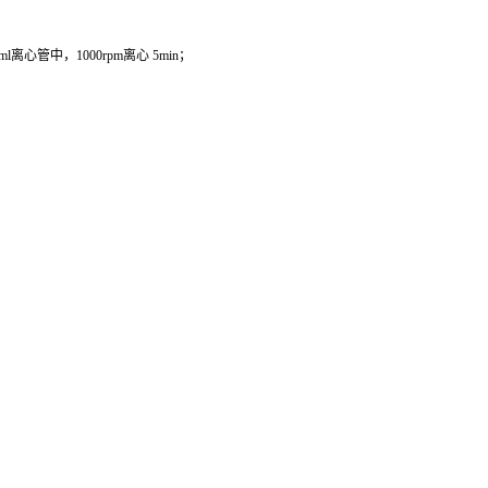
管中，1000rpm离心 5min；