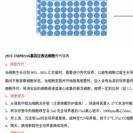
293T-TMPRSS6基因过表达细胞
传代培养
a、细胞传代：
当细胞生长达到 80% - 90% 汇合度时，需要进行传代培养，以避免细胞过度生长导致
期间不断观察细胞状态，当细胞变圆并开始脱离瓶壁时，加入含有血清的培养基
细胞传代：将消化后的细胞悬液或离心收集的悬浮细胞，按照一定的比例（如 1:2
b、细胞复苏：
1、从液氮中取出细胞冻存管（注意佩戴防护面具），快速将其置入 37℃水浴中解
2、将冻存管中的细胞移至含 5ml 完全培养基的15ml离心管中，1000rpm离心5min
3、弃上清，沉淀用5ml完全培养基重悬，接种至T25培养瓶，放于37℃,5%CO2
4、隔天，换用新鲜完全培养基继续培养。