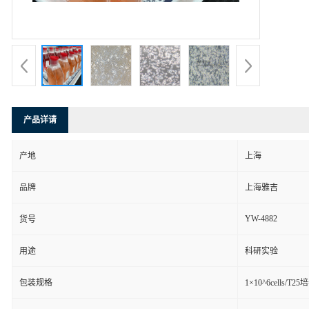
产品详请
产地
上海
品牌
上海雅吉
YW-4882
货号
用途
科研实验
包装规格
1×10^6cells/T2