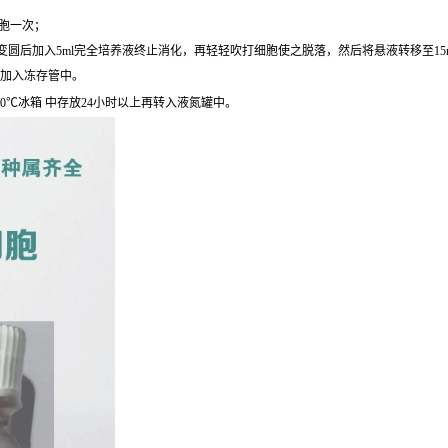
细胞一次；
圆后加入5ml完全培养液终止消化，再轻轻吹打细胞使之脱落，然后将悬液转移至15ml离心
后加入冻存管中。
0℃冰箱 中存放24小时以上再转入液氮罐中。