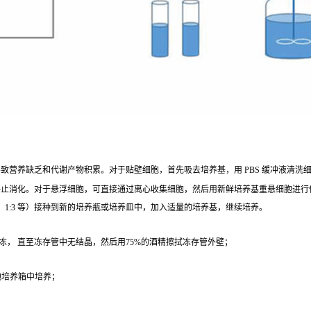
营养缺乏和代谢产物积累。对于贴壁细胞，首先吸去培养基，用 PBS 缓冲液清洗细胞 1 - 2
终止消化。对于悬浮细胞，可直接通过离心收集细胞，然后用新鲜培养基重悬细胞进行
、1:3 等）接种到新的培养瓶或培养皿中，加入适量的培养基，继续培养。
冻， 直至冻存管中无结晶，然后用75%的酒精擦拭冻存管外壁；
；
细胞培养箱中培养；