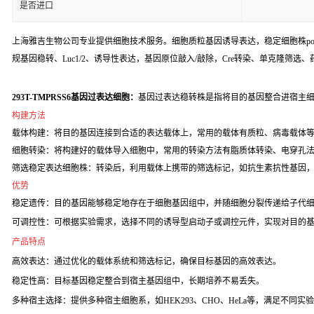
是否进口
上海雅吉生物公司专业提供细胞技术服务。细胞质粒基因诱导表达，稳定细胞株poo
规基因稳转、Luc1/2、诱导性表达，基因原位敲入/敲除，Cre转染、单克隆筛选
293T-TMPRSS6基因过表达细胞：
基因过表达稳转株是指将目的基因整合进宿主细
构建方法
载体构建：将目的基因连接到合适的表达载体上，常用的载体有质粒、病毒载体
细胞转染：将构建好的载体导入细胞中，常用的转染方法有脂质体转染、电穿孔
筛选稳定表达细胞株：转染后，利用载体上携带的筛选标记，如抗生素抗性基因
优势
稳定遗传：目的基因能够稳定地存在于细胞基因组中，并随细胞分裂传递给子代
可调控性：可根据实验需求，选择不同的诱导型启动子或调控元件，实现对目的
产品特点
高效表达：通过优化的载体系统和筛选标记，确保目标基因的高效表达。
稳定性高：目标基因稳定整合到宿主基因组中，长期培养不易丢失。
多种宿主选择：提供多种宿主细胞系，如HEK293、CHO、HeLa等，满足不同实