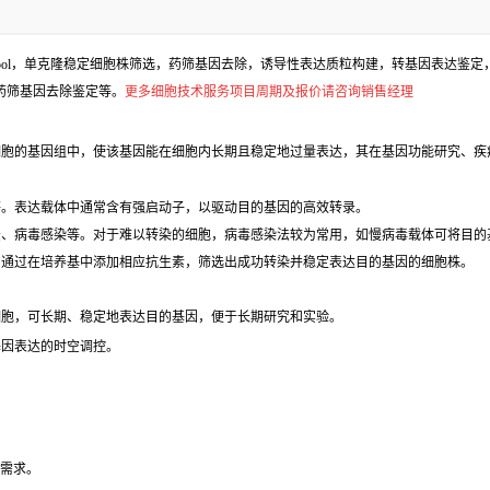
l，单克隆稳定细胞株筛选，药筛基因去除，诱导性表达质粒构建，转基因表达鉴定，包
、药筛基因去除鉴定等。
更多细胞技术服务项目周期及报价请咨询销售经理
胞的基因组中，使该基因能在细胞内长期且稳定地过量表达，其在基因功能研究、疾
等。表达载体中通常含有强启动子，以驱动目的基因的高效转录。
法、病毒感染等。对于难以转染的细胞，病毒感染法较为常用，如慢病毒载体可将目的
，通过在培养基中添加相应抗生素，筛选出成功转染并稳定表达目的基因的细胞株。
细胞，可长期、稳定地表达目的基因，便于长期研究和实验。
基因表达的时空调控。
验需求。