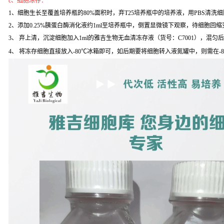
c、细胞冻存：
1、细胞生长至覆盖培养瓶的80%面积时，弃T25培养瓶中的培养液，用PBS清洗
2、添加0.25%胰蛋白酶消化液约1ml至培养瓶中，倒置显微镜下观察，待细胞回缩变
3、 弃上清，沉淀细胞加入1ml的雅吉生物无血清冻存液（货号：C7001），混匀
4、 将冻存细胞直接放入-80℃冰箱即可，如后期要将细胞转入液氮罐中，则需在-8