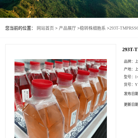
您当前的位置：
网站首页
>
产品展厅
>
稳转株细胞系
>
293T-TMPR
293T
品牌：
产地：
型号：
1
货号：
Y
发布日
更新日