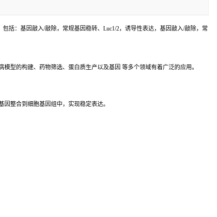
括：基因敲入/敲除，常规基因稳转、Luc1/2，诱导性表达，基因敲入/敲除，常
病模型的构建、药物筛选、蛋白质生产以及基因 等多个领域有着广泛的应用。
基因整合到细胞基因组中，实现稳定表达。