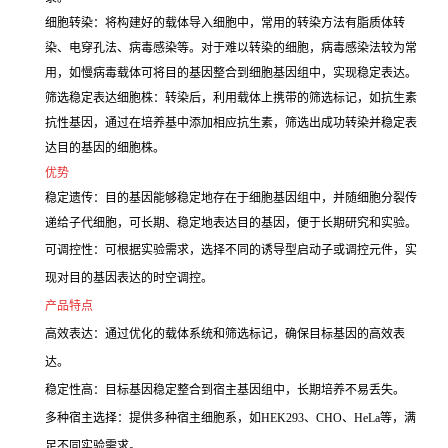
细胞转染：将构建好的载体导入细胞中，常用的转染方法有脂质体转
染、电穿孔法、病毒感染等。对于难以转染的细胞，病毒感染法较为常
用，如慢病毒载体可将目的基因整合到细胞基因组中，实现稳定表达。
筛选稳定表达细胞株：转染后，利用载体上携带的筛选标记，如抗生素
抗性基因，通过在培养基中添加相应抗生素，筛选出成功转染并稳定表
达目的基因的细胞株。
优势
稳定遗传：目的基因能够稳定地存在于细胞基因组中，并随细胞分裂传
递给子代细胞，可长期、稳定地表达目的基因，便于长期研究和实验。
可调控性：可根据实验需求，选择不同的诱导型启动子或调控元件，实
现对目的基因表达的时空调控。
产品特点
高效表达：通过优化的载体系统和筛选标记，确保目标基因的高效表
达。
稳定性高：目标基因稳定整合到宿主基因组中，长期培养不易丢失。
多种宿主选择：提供多种宿主细胞系，如HEK293、CHO、HeLa等，满
足不同实验需求。