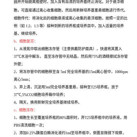
圆并开始脱离瓶壁时，加入含有血清的培养基终止消化。对于悬浮细
胞，可直接通过离心收集细胞，然后用新鲜培养基重悬细胞进行传代。
细胞传代：将消化后的细胞悬液或离心收集的悬浮细胞，按照一定的比
例（如 1:2、1:3 等）接种到新的培养瓶或培养皿中，加入适量的培养
基，继续培养。
b、细胞复苏：
1、从液氮中取出细胞冻存管（注意佩戴防护面具），快速将其置入
37℃水浴中解冻， 直至冻存管中无结晶，然后用75%的酒精擦拭冻存管
外壁；
2、将冻存管中的细胞移至含 5ml 完全培养基的15ml离心管中，1000rpm
离心5min；
3、弃上清，沉淀用5ml完全培养基重悬，接种至T25培养瓶，放于
37℃,5%CO2细胞培养箱中培养；
4、隔天，换用新鲜完全培养基继续培养。
c、细胞冻存：
1、细胞生长至覆盖培养瓶的80%面积时，弃T25培养瓶中的培养液，用
PBS清洗细胞一次；
2、添加0.25%胰蛋白酶消化液约1ml至培养瓶中，倒置显微镜下观察，