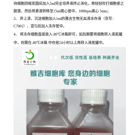
待细胞回缩变圆后加入5ml完全培养液终止消化，再轻轻吹打细胞使之
脱落，然后将悬液转移至15ml离心管中，1000rpm离心 5min；
3、 弃上清，沉淀细胞加入1ml的雅吉生物无血清冻存液（货号：
C7001），混匀后加入冻存管中。
4、 将冻存细胞直接放入-80℃冰箱即可，如后期要将细胞转入液氮罐
中，则需在-80℃冰箱 中存放24小时以上再转入液氮罐中。