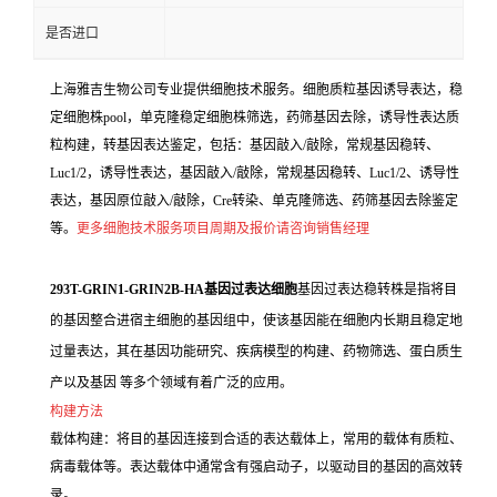
是否进口
上海雅吉生物公司专业提供细胞技术服务。细胞质粒基因诱导表达，稳
定细胞株pool，单克隆稳定细胞株筛选，药筛基因去除，诱导性表达质
粒构建，转基因表达鉴定，包括：基因敲入/敲除，常规基因稳转、
Luc1/2，诱导性表达，基因敲入/敲除，常规基因稳转、Luc1/2、诱导性
表达，基因原位敲入/敲除，Cre转染、单克隆筛选、药筛基因去除鉴定
等。
更多细胞技术服务项目周期及报价请咨询销售经理
293T-GRIN1-GRIN2B-HA基因过表达细胞
基因过表达稳转株是指将目
的基因整合进宿主细胞的基因组中，使该基因能在细胞内长期且稳定地
过量表达，其在基因功能研究、疾病模型的构建、药物筛选、蛋白质生
产以及基因 等多个领域有着广泛的应用。
构建方法
载体构建：将目的基因连接到合适的表达载体上，常用的载体有质粒、
病毒载体等。表达载体中通常含有强启动子，以驱动目的基因的高效转
录。