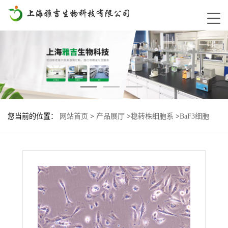
您当前的位置：
网站首页
>
产品展厅
>
稳转株细胞系
>
BaF3细胞
IL7Ra-RLF2基因过表达稳转株