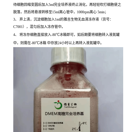
待细胞回缩变圆后加入5ml完全培养液终止消化，再轻轻吹打细胞使之
脱落，然后将悬液转移至15ml离心管中，1000rpm离心 5min；
3、 弃上清，沉淀细胞加入1ml的雅吉生物无血清冻存液（货号：
C7001），混匀后加入冻存管中。
4、 将冻存细胞直接放入-80℃冰箱即可，如后期要将细胞转入液氮罐
中，则需在-80℃冰箱 中存放24小时以上再转入液氮罐中。