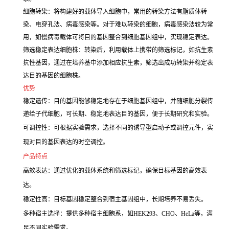
细胞转染：将构建好的载体导入细胞中，常用的转染方法有脂质体转
染、电穿孔法、病毒感染等。对于难以转染的细胞，病毒感染法较为常
用，如慢病毒载体可将目的基因整合到细胞基因组中，实现稳定表达。
筛选稳定表达细胞株：转染后，利用载体上携带的筛选标记，如抗生素
抗性基因，通过在培养基中添加相应抗生素，筛选出成功转染并稳定表
达目的基因的细胞株。
优势
稳定遗传：目的基因能够稳定地存在于细胞基因组中，并随细胞分裂传
递给子代细胞，可长期、稳定地表达目的基因，便于长期研究和实验。
可调控性：可根据实验需求，选择不同的诱导型启动子或调控元件，实
现对目的基因表达的时空调控。
产品特点
高效表达：通过优化的载体系统和筛选标记，确保目标基因的高效表
达。
稳定性高：目标基因稳定整合到宿主基因组中，长期培养不易丢失。
多种宿主选择：提供多种宿主细胞系，如HEK293、CHO、HeLa等，满
足不同实验需求。