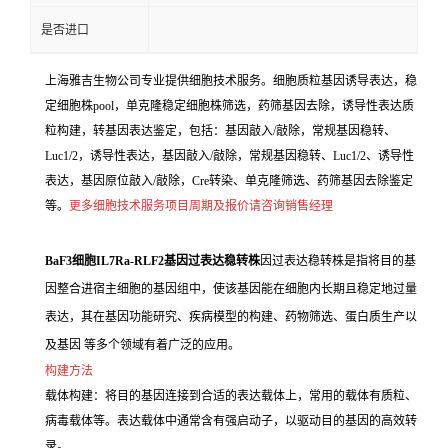
是否进口
上海雅吉生物公司专业提供细胞技术服务。细胞质粒基因诱导表达，稳
定细胞株pool，单克隆稳定细胞株筛选，药筛基因去除，诱导性表达质
粒构建，转基因表达鉴定，包括：基因敲入/敲除，常规基因稳转、
Luc1/2，诱导性表达，基因敲入/敲除，常规基因稳转、Luc1/2、诱导性
表达，基因原位敲入/敲除，Cre转染、单克隆筛选、药筛基因去除鉴定
等。
更多细胞技术服务项目周期及报价请咨询销售经理
BaF3细胞IL7Ra-RLF2基因过表达稳转株
因过表达稳转株是指将目的基
因整合进宿主细胞的基因组中，使该基因能在细胞内长期且稳定地过量
表达，其在基因功能研究、疾病模型的构建、药物筛选、蛋白质生产以
及基因 等多个领域有着广泛的应用。
构建方法
载体构建：将目的基因连接到合适的表达载体上，常用的载体有质粒、
病毒载体等。表达载体中通常含有强启动子，以驱动目的基因的高效转
录。