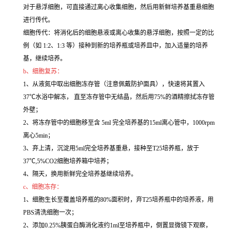
对于悬浮细胞，可直接通过离心收集细胞，然后用新鲜培养基重悬细胞
进行传代。
细胞传代：将消化后的细胞悬液或离心收集的悬浮细胞，按照一定的比
例（如 1:2、1:3 等）接种到新的培养瓶或培养皿中，加入适量的培养
基，继续培养。
b、细胞复苏：
1、从液氮中取出细胞冻存管（注意佩戴防护面具），快速将其置入
37℃水浴中解冻， 直至冻存管中无结晶，然后用75%的酒精擦拭冻存管
外壁；
2、将冻存管中的细胞移至含 5ml 完全培养基的15ml离心管中，1000rpm
离心5min；
3、弃上清，沉淀用5ml完全培养基重悬，接种至T25培养瓶，放于
37℃,5%CO2细胞培养箱中培养；
4、隔天，换用新鲜完全培养基继续培养。
c、细胞冻存：
1、细胞生长至覆盖培养瓶的80%面积时，弃T25培养瓶中的培养液，用
PBS清洗细胞一次；
2、添加0.25%胰蛋白酶消化液约1ml至培养瓶中，倒置显微镜下观察，