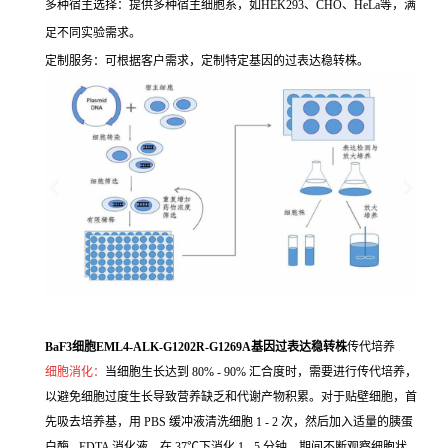
多种宿主选择：提供多种宿主细胞系，如HEK293、CHO、HeLa等，满
足不同实验需求。
定制服务：可根据客户需求，定制特定基因的过表达稳转株。
BaF3细胞EML4-ALK-G1202R-G1269A基因过表达稳转株
传代培养
细胞消化：
当细胞生长达到 80% - 90% 汇合度时，需要进行传代培养，
以避免细胞过度生长导致营养缺乏和代谢产物积累。对于贴壁细胞，首
先吸去培养基，用 PBS 缓冲液清洗细胞 1 - 2 次，然后加入适量的胰蛋
白酶 - EDTA 消化液，在 37℃下消化 1 - 5 分钟，期间不断观察细胞状