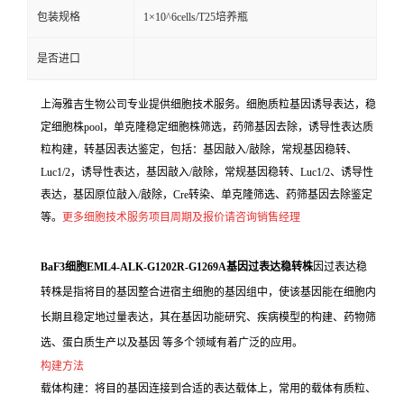
包装规格
1×10^6cells/T25培养瓶
是否进口
上海雅吉生物公司专业提供细胞技术服务。细胞质粒基因诱导表达，稳
定细胞株pool，单克隆稳定细胞株筛选，药筛基因去除，诱导性表达质
粒构建，转基因表达鉴定，包括：基因敲入/敲除，常规基因稳转、
Luc1/2，诱导性表达，基因敲入/敲除，常规基因稳转、Luc1/2、诱导性
表达，基因原位敲入/敲除，Cre转染、单克隆筛选、药筛基因去除鉴定
等。
更多细胞技术服务项目周期及报价请咨询销售经理
BaF3细胞EML4-ALK-G1202R-G1269A基因过表达稳转株
因过表达稳
转株是指将目的基因整合进宿主细胞的基因组中，使该基因能在细胞内
长期且稳定地过量表达，其在基因功能研究、疾病模型的构建、药物筛
选、蛋白质生产以及基因 等多个领域有着广泛的应用。
构建方法
载体构建：将目的基因连接到合适的表达载体上，常用的载体有质粒、