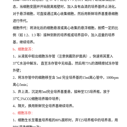
态，当细胞变圆并开始脱离瓶壁时，加入含有血清的培养基终止消化。
对于悬浮细胞，可直接通过离心收集细胞，然后用新鲜培养基重悬细胞
进行传代。
细胞传代：将消化后的细胞悬液或离心收集的悬浮细胞，按照一定的比
例（如 1:2、1:3 等）接种到新的培养瓶或培养皿中，加入适量的培养
基，继续培养。
b、细胞复苏：
1、从液氮中取出细胞冻存管（注意佩戴防护面具），快速将其置入
37℃水浴中解冻， 直至冻存管中无结晶，然后用75%的酒精擦拭冻存管
外壁；
2、将冻存管中的细胞移至含 5ml 完全培养基的15ml离心管中，1000rpm
离心5min；
3、弃上清，沉淀用5ml完全培养基重悬，接种至T25培养瓶，放于
37℃,5%CO2细胞培养箱中培养；
4、隔天，换用新鲜完全培养基继续培养。
c、细胞冻存：
1、细胞生长至覆盖培养瓶的80%面积时，弃T25培养瓶中的培养液，用