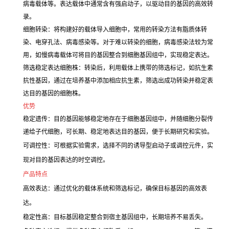
病毒载体等。表达载体中通常含有强启动子，以驱动目的基因的高效转
录。
细胞转染：将构建好的载体导入细胞中，常用的转染方法有脂质体转
染、电穿孔法、病毒感染等。对于难以转染的细胞，病毒感染法较为常
用，如慢病毒载体可将目的基因整合到细胞基因组中，实现稳定表达。
筛选稳定表达细胞株：转染后，利用载体上携带的筛选标记，如抗生素
抗性基因，通过在培养基中添加相应抗生素，筛选出成功转染并稳定表
达目的基因的细胞株。
优势
稳定遗传：目的基因能够稳定地存在于细胞基因组中，并随细胞分裂传
递给子代细胞，可长期、稳定地表达目的基因，便于长期研究和实验。
可调控性：可根据实验需求，选择不同的诱导型启动子或调控元件，实
现对目的基因表达的时空调控。
产品特点
高效表达：通过优化的载体系统和筛选标记，确保目标基因的高效表
达。
稳定性高：目标基因稳定整合到宿主基因组中，长期培养不易丢失。