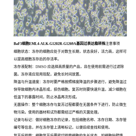
BaF3细胞EML4-ALK-G1202R-G1269A基因过表达稳转株
注意事项
细胞状态：冻存的细胞应处于对数生长期，状态良好，活力高，这样可
以提高细胞冻存后的存活率。
冻存液配制：DMSO 应选择高质量的产品，且在使用前需进行过滤除
菌。冻存液应现用现配，避免长时间放置。
降温与升温速度：冻存时要严格按照梯度降温的步骤进行，避免降温过
快导致细胞内冰晶形成，损伤细胞。复苏时则要快速升温，减少细胞在
低温下的暴露时间，防止冰晶再次形成。
无菌操作：整个细胞冻存与复苏过程都要在无菌条件下进行，防止微生
物污染。使用的器材和试剂都需经过严格的灭菌处理。
记录与标记：做好细胞冻存的记录，包括细胞名称、冻存日期、冻存管
编号等信息，并在冻存管上清晰标记，以便后续查找和使用。
复苏后观察：细胞复苏后要密切观察细胞的生长状态，如细胞贴壁情