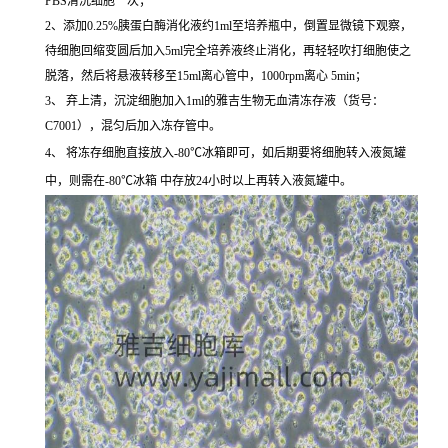
PBS清洗细胞一次；
2、添加0.25%胰蛋白酶消化液约1ml至培养瓶中，倒置显微镜下观察，
待细胞回缩变圆后加入5ml完全培养液终止消化，再轻轻吹打细胞使之
脱落，然后将悬液转移至15ml离心管中，1000rpm离心 5min；
3、 弃上清，沉淀细胞加入1ml的雅吉生物无血清冻存液（货号：
C7001），混匀后加入冻存管中。
4、 将冻存细胞直接放入-80℃冰箱即可，如后期要将细胞转入液氮罐
中，则需在-80℃冰箱 中存放24小时以上再转入液氮罐中。